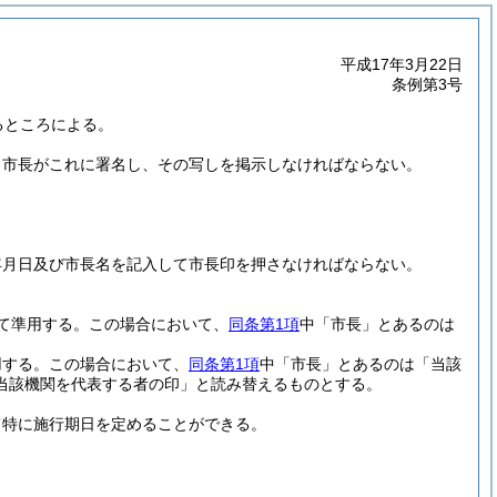
平成17年3月22日
条例第3号
るところによる。
、市長がこれに署名し、その写しを掲示しなければならない。
年月日及び市長名を記入して市長印を押さなければならない。
て準用する。
この場合において、
同条第1項
中「市長」とあるのは
用する。
この場合において、
同条第1項
中「市長」とあるのは「当該
当該機関を代表する者の印」と読み替えるものとする。
て特に施行期日を定めることができる。