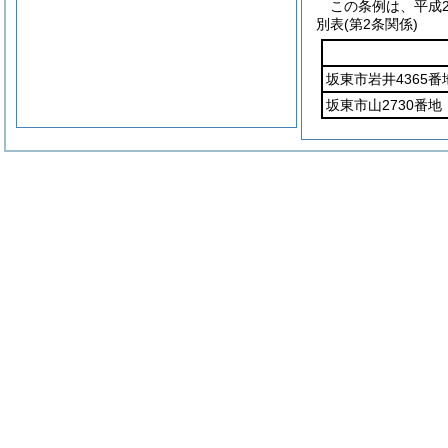
この条例は、平成2
別表
(第2条関係)
坂東市岩井4365番
坂東市山2730番地