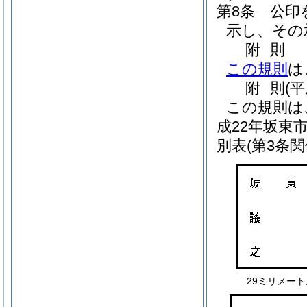
第8条
公印
示し、その
附
則
この規則
は
附
則
(
この規則は
成22年坂東市
別表
(第3条関
29ミリメー