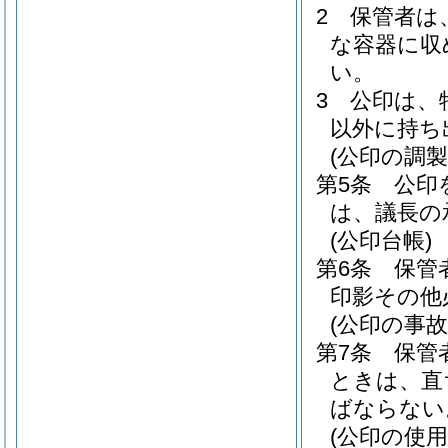
2
保管者は
な容器に収
い。
3
公印は、
以外に持ち
(公印の調
第5条
公印
は、議長の
(公印台帳)
第6条
保管
印影その他
(公印の事故
第7条
保管
ときは、直
ばならない
(公印の使用