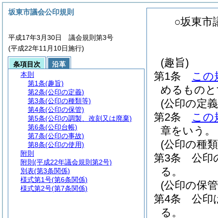
坂東市議会公印規則
○坂東市
平成17年3月30日 議会規則第3号
(平成22年11月10日施行)
(趣旨)
条項目次
沿革
第1条
この
本則
第1条
(趣旨)
めるものと
第2条
(公印の定義)
第3条
(公印の種類等)
(公印の定義
第4条
(公印の保管)
第2条
この
第5条
(公印の調製、改刻又は廃棄)
第6条
(公印台帳)
章をいう。
第7条
(公印の事故)
(公印の種類
第8条
(公印の使用)
附則
第3条
公印
附則
(平成22年議会規則第2号)
る。
別表
(第3条関係)
様式第1号
(第6条関係)
(公印の保管
様式第2号
(第7条関係)
第4条
公印
る。