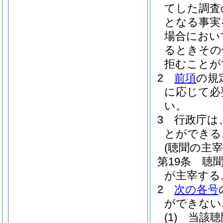
てした調査
となる事実
場合におい
るときその
拒むことが
2
前項
の規
に応じて必
い。
3
行政庁は
とができる
(聴聞の主宰
第19条
聴
が主宰する
2
次の各号
ができない
(1)
当該聴