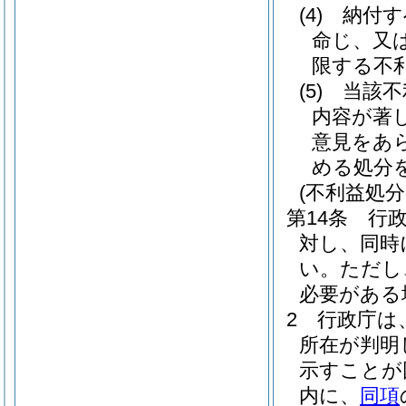
(4)
納付す
命じ、又
限する不
(5)
当該不
内容が著
意見をあ
める処分
(不利益処
第14条
行
対し、同時
い。
ただし
必要がある
2
行政庁は
所在が判明
示すことが
内に、
同項