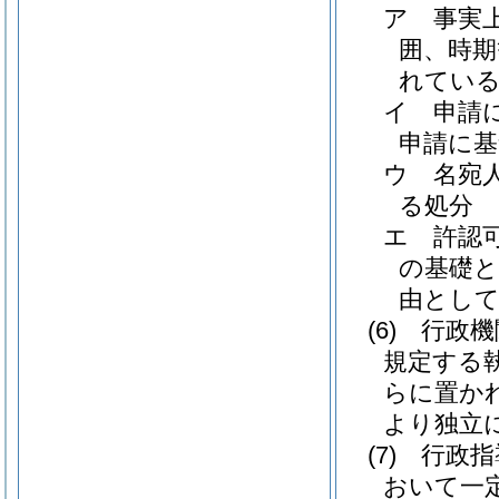
ア
事実
囲、時期
れてい
イ
申請
申請に基
ウ
名宛
る処分
エ
許認
の基礎
由とし
(6)
行政機
規定する
らに置か
より独立
(7)
行政指
おいて一