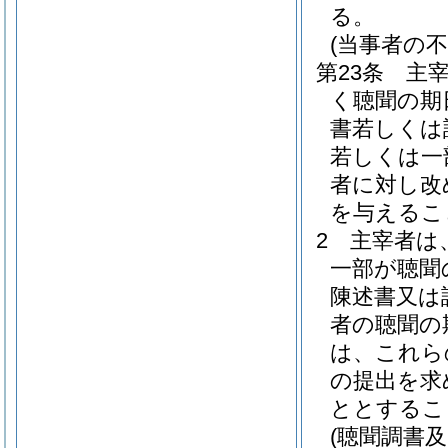
る。
(当事者の
第23条
主
く聴聞の期
書若しくは
若しくは一
者に対し改
を与えるこ
2
主宰者は
一部が聴聞
陳述書又は
者の聴聞の
は、これら
の提出を求
ととするこ
(聴聞調書及