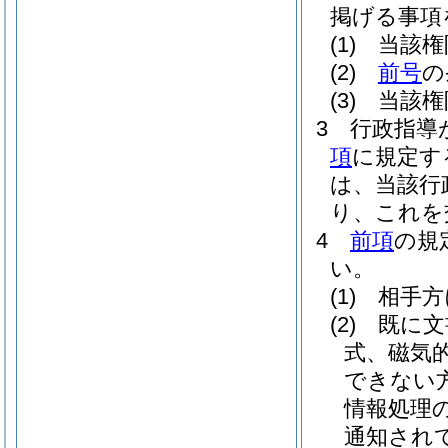
掲げる事項
(1)
当該権
(2)
前号
の
(3)
当該権
3
行政指導
項
に規定す
は、当該行
り、これを
4
前項
の規
い。
(1)
相手方
(2)
既に文
式、磁気
できない
情報処理
通知され