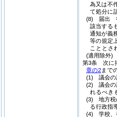
為又は不
て処分に
(8)
届出 
該当する
通知が義
等の規定
こととさ
(適用除外)
第3条
次に
章の2
まで
(1)
議会の
(2)
議会の
れるべき
(3)
地方税
る行政指
(4)
学校、