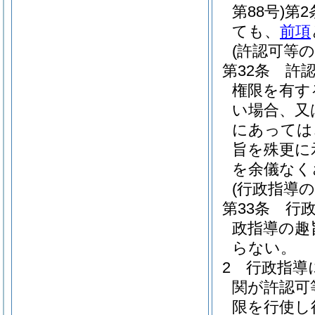
第88号)
第
ても、
前項
(許認可等
第32条
許
権限を有す
い場合、又
にあっては
旨を殊更に
を余儀なく
(行政指導の
第33条
行
政指導の趣
らない。
2
行政指導
関が許認可
限を行使し