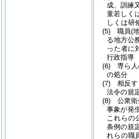
成、訓練
童若しく
しくは研
(5)
職員
(
る地方公
った者に
行政指導
(6)
専ら人
の処分
(7)
相反す
法令の規
(8)
公衆衛
事象が発
これらの
条例の規
れらの職