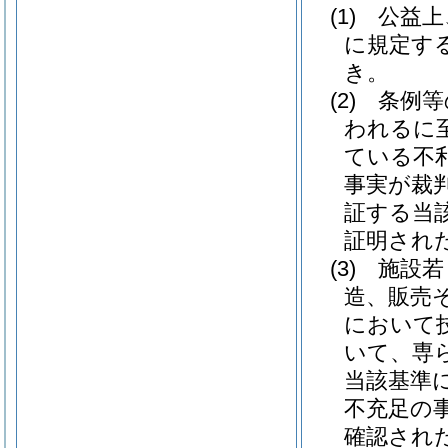
(1)
公益上
に規定す
き。
(2)
条例等
われるに
ている不
事実が裁
証する当
証明され
(3)
施設若
造、販売
において
いて、専
当該基準
不充足の
確認され