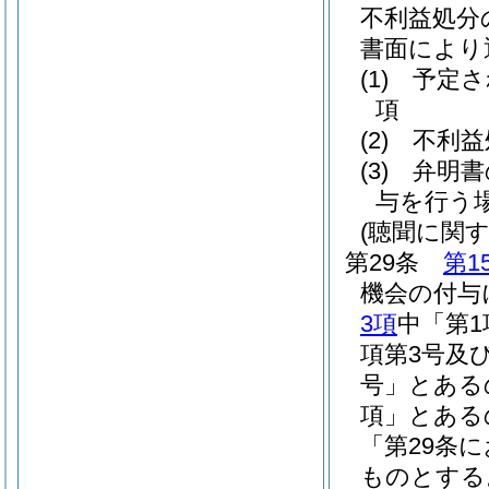
不利益処分
書面により
(1)
予定さ
項
(2)
不利益
(3)
弁明書
与を行う
(聴聞に関
第29条
第1
機会の付与
3項
中「第1
項第3号及
号」とある
項」とある
「第29条
ものとする