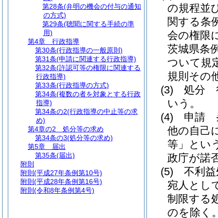
の規程並
第28条
(弁明の機会の付与の通知
の方式)
関する条
第29条
(聴聞に関する手続の準
用)
会の権限
第4章
行政指導
茨城県条例
第30条
(行政指導の一般原則)
第31条
(申請に関連する行政指導)
ついて規
第32条
(許認可等の権限に関連する
規則その
行政指導)
第33条
(行政指導の方式)
(3)
処分 
第34条
(複数の者を対象とする行政
いう。
指導)
第34条の2
(行政指導の中止等の求
(4)
申請 
め)
他の自己
第4章の2
処分等の求め
第34条の3
(処分等の求め)
等」という
第5章
届出
第35条
(届出)
政庁が諾
附則
(5)
不利益
附則
(平成27年条例第10号)
附則
(平成28年条例第16号)
宛人とし
附則
(令和8年条例第4号)
制限する
のを除く