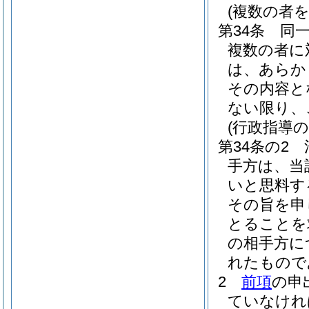
(複数の者
第34条
同
複数の者に
は、あらか
その内容と
ない限り、
(行政指導
第34条の2
手方は、当
いと思料す
その旨を申
とることを
の相手方に
れたもので
2
前項
の申
ていなけれ