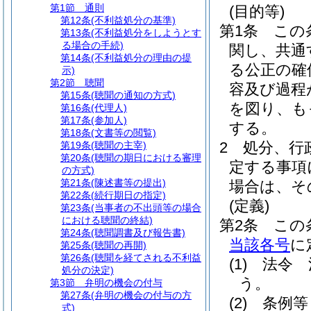
第1節
通則
(目的等)
第12条
(不利益処分の基準)
第1条
この
第13条
(不利益処分をしようとす
る場合の手続)
関し、共通
第14条
(不利益処分の理由の提
る公正の確
示)
第2節
聴聞
容及び過程
第15条
(聴聞の通知の方式)
を図り、も
第16条
(代理人)
第17条
(参加人)
する。
第18条
(文書等の閲覧)
2
処分、行
第19条
(聴聞の主宰)
第20条
(聴聞の期日における審理
定する事項
の方式)
第21条
(陳述書等の提出)
場合は、そ
第22条
(続行期日の指定)
(定義)
第23条
(当事者の不出頭等の場合
における聴聞の終結)
第2条
この
第24条
(聴聞調書及び報告書)
当該各号
に
第25条
(聴聞の再開)
第26条
(聴聞を経てされる不利益
(1)
法令 
処分の決定)
う。
第3節
弁明の機会の付与
第27条
(弁明の機会の付与の方
(2)
条例等
式)