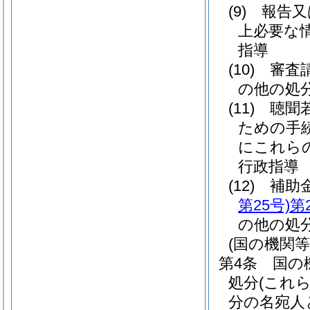
(9)
報告又
上必要な
指導
(10)
審査
の他の処
(11)
聴聞
ための手
にこれら
行政指導
(12)
補助
第25号)
第
の他の処
(国の機関
第4条
国の
処分
(これ
分の名宛人