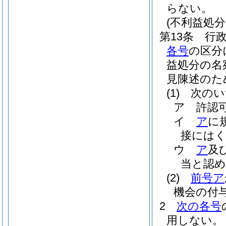
らない。
(不利益処
第13条
行
各号
の区分
益処分の名
見陳述のた
(1)
次のい
ア
許認
イ
ア
に
接には
ウ
ア
及
当と認
(2)
前号ア
機会の付
2
次の各号
用しない。