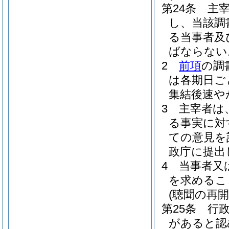
第24条
主
し、当該調
る当事者及
ばならない
2
前項
の調
は各期日ご
集結後速や
3
主宰者は
る事実に対
ての意見を
政庁に提出
4
当事者又
を求めるこ
(聴聞の再開
第25条
行
があると認