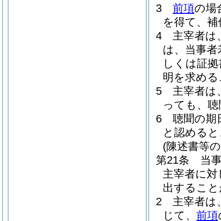
3
前項
の場
を得て、補
4
主宰者は
は、当事者
しくは証拠
明を求める
5
主宰者は
っても、聴
6
聴聞の期
と認めると
(陳述書等の
第21条
当
主宰者に対
出すること
2
主宰者は
じて、
前項