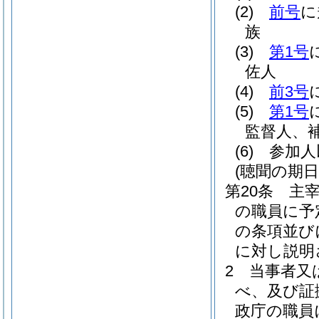
(2)
前号
に
族
(3)
第1号
佐人
(4)
前3号
(5)
第1号
監督人、
(6)
参加人
(聴聞の期
第20条
主
の職員に予
の条項並び
に対し説明
2
当事者又
べ、及び証
政庁の職員