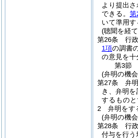
より提出さ
できる。
第
いて準用す
(聴聞を経
第26条
行
1項
の調書
の意見を十
第3節
(弁明の機
第27条
弁
き、弁明を
するものと
2
弁明をす
(弁明の機
第28条
行
付与を行う