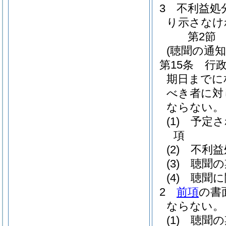
3
不利益処
り示さなけ
第2節
(聴聞の通知
第15条
行
期日までに
べき者に対
ならない。
(1)
予定さ
項
(2)
不利益
(3)
聴聞の
(4)
聴聞に
2
前項
の書
ならない。
(1)
聴聞の