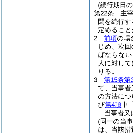
(続行期日の
第22条
主
聞を続行す
定めること
2
前項
の場
じめ、次回
ばならない
人に対して
りる。
3
第15条第
て、当事者
の方法につ
び
第4項
中
「当事者又
(同一の当
は、当該措