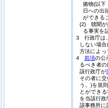
拠物
(以
日への出
ができる
(2)
聴聞が
る事実を
3
行政庁は
しない場合
方法によっ
4
前項
の公
るべき者の
該行政庁が
その者に交
う。)
を規
とができる
を当該行政
該事務所に