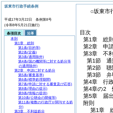
坂東市行政手続条例
○坂東市
平成17年3月22日 条例第8号
(令和8年5月21日施行)
目次
条項目次
沿革
第1章
総
本則
第1章
総則
第2章
申
第1条
(目的等)
第2条
(定義)
第3章
不
第3条
(適用除外)
第1節
通
第4条
(国の機関等に対する処分等
の適用除外)
第2節
聴
第2章
申請に対する処分
第3節
弁
第5条
(審査基準)
第6条
(標準処理期間)
第4章
行
第7条
(申請に対する審査及び応答)
第4章の2
第8条
(理由の提示)
第9条
(情報の提供)
第5章
届
第10条
(公聴会の開催等)
附則
第11条
(複数の行政庁が関与する処
分)
第1章
第3章
不利益処分