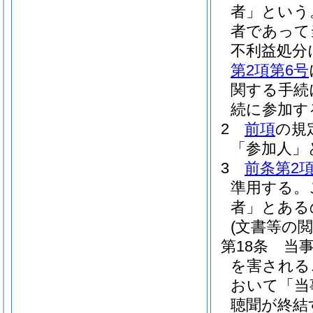
者」という
者であって
不利益処分
第2項第6号
関する手続
続に参加す
2
前項
の規
「参加人」
3
前条第2
準用する。
者」とある
(文書等の閲
第18条
当
を害される
おいて「当
聴聞が終結