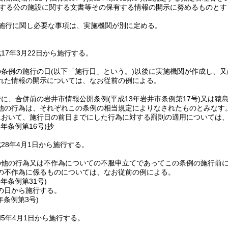
規定する公の施設に関する文書等その保有する情報の開示に努めるものとす
施行に関し必要な事項は、実施機関が別に定める。
17年3月22日から施行する。
の条例の施行の日
(以下「施行日」という。)
以後に実施機関が作成し、又
れた情報の開示については、なお従前の例による。
でに、合併前の岩井市情報公開条例
(平成13年岩井市条例第17号)
又は猿
他の行為は、それぞれこの条例の相当規定によりなされたものとみなす
において、施行日の前日までにした行為に対する罰則の適用については
8年
条例第16号)
抄
28年4月1日から施行する。
の他の行為又は不作為についての不服申立てであってこの条例の施行前
の不作為に係るものについては、なお従前の例による。
0年
条例第31号)
の日から施行する。
年
条例第3号)
5年4月1日から施行する。