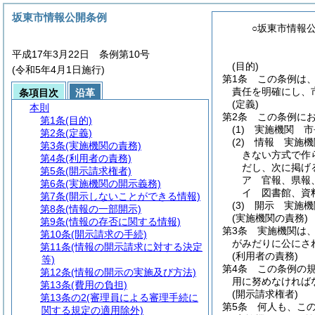
坂東市情報公開条例
○坂東市情報
平成17年3月22日 条例第10号
(目的)
(令和5年4月1日施行)
第1条
この条例は
責任を明確にし、
条項目次
沿革
(定義)
本則
第2条
この条例に
第1条
(目的)
(1)
実施機関 市
第2条
(定義)
(2)
情報 実施機
第3条
(実施機関の責務)
きない方式で作
第4条
(利用者の責務)
だし、次に掲げ
第5条
(開示請求権者)
ア
官報、県報
第6条
(実施機関の開示義務)
イ
図書館、資
第7条
(開示しないことができる情報)
(3)
開示 実施機
第8条
(情報の一部開示)
(実施機関の責務)
第9条
(情報の存否に関する情報)
第3条
実施機関は
第10条
(開示請求の手続)
がみだりに公にさ
第11条
(情報の開示請求に対する決定
(利用者の責務)
等)
第4条
この条例の
第12条
(情報の開示の実施及び方法)
用に努めなければ
第13条
(費用の負担)
(開示請求権者)
第13条の2
(審理員による審理手続に
第5条
何人も、こ
関する規定の適用除外)