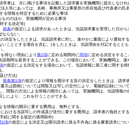
請求者は、次に掲げる事項を記載した請求書を実施機関に提出しなけれ
(法人等にあっては、名称、事務所又は事業所の所在地及び代表者の氏名
する情報を特定するために必要な事項
るもののほか、実施機関が定める事項
対する決定等)
、
前条
の規定による請求があったときは、当該請求書を受理した日から
ばならない。
項
の決定をしたときは、当該請求者に対し、速やかに書面により通知す
ないこととする場合を含む。)
をしたときは、当該理由を付記するととも
い。
むを得ない理由により
第1項
に定める期間内に
同項
に定める決定をするこ
当該期間を延長することができる。
この場合において、実施機関は、速
項
の規定による決定をする場合において、当該情報に第三者に関する情
る。
及び方法)
、
前条第1項
の規定により情報を開示する旨の決定をしたときは、請求
文書又は図画については閲覧又は写しの交付により、電磁的記録につい
し、閲覧の方法による情報の開示にあっては、実施機関は、当該情報の
写しにより、これを行うことができる。
よる情報の開示に要する費用は、無料とする。
付における当該写しの作成及び送付に要する費用は、請求者の負担とす
理手続に関する規定の適用除外)
第1項
の規定による決定又は開示請求に係る不作為に係る審査請求につい