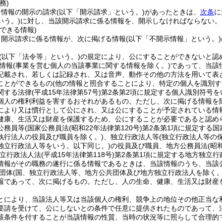
務)
、情報の開示の請求
(以下「開示請求」という。)
があったときは、
次条
に
いう。)
に対し、当該開示請求に係る情報を、開示しなければならない。
できる情報)
、開示請求に係る情報が、次に掲げる情報
(以下「不開示情報」という。)
(以下「法令等」という。)
の規定により、公にすることができないと認
情報
(事業を営む個人の当該事業に関する情報を除く。)
であって、当該
記載され、若しくは記録され、又は音声、動作その他の方法を用いて表
ことができるもの
(他の情報と照合することにより、特定の個人を識別す
関する法律
(平成15年法律第57号)
第2条第2項に規定する個人識別符号を
個人の権利利益を害するおそれがあるもの。
ただし、次に掲げる情報を
により又は慣行として公にされ、又は公にすることが予定されている情
健康、生活又は財産を保護するため、公にすることが必要であると認め
公務員等
(国家公務員法
(昭和22年法律第120号)
第2条第1項に規定する国
執行法人の役員及び職員を除く。)
、独立行政法人等
(独立行政法人等の
独立行政法人等をいう。以下同じ。)
の役員及び職員、地方公務員法
(昭
独立行政法人法
(平成15年法律第118号)
第2条第1項に規定する地方独立行
情報がその職務の遂行に係る情報であるときは、当該情報のうち、当該
団体
(国、独立行政法人等、地方公共団体及び地方独立行政法人を除く。
報であって、次に掲げるもの。
ただし、人の生命、健康、生活又は財産
とにより、当該法人等又は当該個人の権利、競争上の地位その他正当な
要請を受けて、公にしないとの条件で任意に提供されたものであって、
該条件を付することが当該情報の性質、当時の状況等に照らして合理的