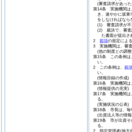
(審査請求があった
第14条
実施機関は
き、速やかに坂東
をしなければなら
(1)
審査請求が不
(2)
裁決で、審査
た書面が提出さ
2
前項
の規定による
3
実施機関は、審
(他の制度との調整
第15条
この条例は
い。
2
この条例は、
前
い。
(情報目録の作成)
第16条
実施機関は
(情報提供の充実)
第17条
実施機関は
る。
(実施状況の公表)
第18条
市長は、毎
(出資法人等の情報
第19条
市が出資そ
る。
2
指定管理者
(地方