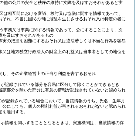
の他の公共の安全と秩序の維持に支障を及ぼすおそれがあると実
又は相互間における審議、検討又は協議に関する情報であって、
おそれ、不当に国民の間に混乱を生じさせるおそれ又は特定の者に
う事務又は事業に関する情報であって、公にすることにより、次
障を及ぼすおそれがあるもの
事実の把握を困難にするおそれ又は違法若しくは不当な行為を容易
体又は地方独立行政法人の財産上の利益又は当事者としての地位を
関し、その企業経営上の正当な利益を害するおそれ
報が記録されている部分を容易に区分して除くことができるとき
当該部分を除いた部分に有意の情報が記録されていないと認められ
)
が記録されている場合において、当該情報のうち、氏名、生年月
、公にしても、個人の権利利益が害されるおそれがないと認められ
定を適用する。
開示情報を開示することとなるときは、実施機関は、当該情報の存