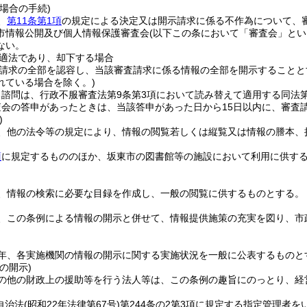
場合の手続)
、
第11条第1項
の規定による決定又は開示請求に係る不作為について、
市情報公開及び個人情報保護審査会
(以下この条において「審査会」とい
ない。
適法であり、却下する場合
請求の全部を認容し、当該審査請求に係る情報の全部を開示することと
れている場合を除く。)
諮問は、行政不服審査法第9条第3項において読み替えて適用する同法第
査会の答申があったときは、当該答申があった日から15日以内に、審査
)
、他の法令等の規定により、情報の閲覧若しくは縦覧又は情報の謄本、
項
に規定するもののほか、坂東市の図書館等の施設において利用に供す
、情報の検索に必要な目録を作成し、一般の閲覧に供するものとする。
、この条例による情報の開示と併せて、情報提供施策の充実を図り、市
年、各実施機関の情報の開示に関する実施状況を一般に公表するものと
の開示)
の他の財政上の援助等を行う法人等は、この条例の趣旨にのっとり、経
自治法
(昭和22年法律第67号)
第244条の2第3項に規定する指定管理者を