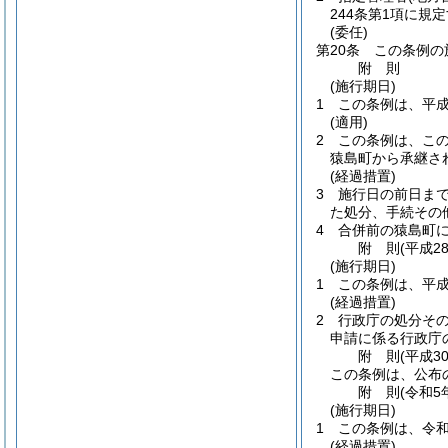
244条第1項に
(委任)
第20条
この条例の
附
則
(施行期日)
1
この条例は、平成
(適用)
2
この条例は、こ
猿島町から承継さ
(経過措置)
3
施行日の前日ま
た処分、手続その
4
合併前の猿島町
附
則
(平成2
(施行期日)
1
この条例は、平成
(経過措置)
2
行政庁の処分そ
申請に係る行政庁
附
則
(平成3
この条例は、公布
附
則
(令和5
(施行期日)
1
この条例は、令和
(経過措置)