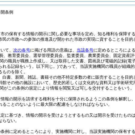
公開条例
、市の保有する情報の開示に関し必要な事項を定め、知る権利を保障す
市民の市政への参加の推進及び開かれた市政の実現に資することを目的
おいて、
次の各号
に掲げる用語の意義は、
当該各号
に定めるところによ
長、教育委員会、選挙管理委員会、監査委員、農業委員会、固定資産評
関の職員が職務上作成し、又は取得した文書、図画及び電磁的記録
(電
られる記録をいう。以下同じ。)
であって、当該実施機関の職員が組織的
るものを除く。
、白書、新聞、雑誌、書籍その他不特定多数の者に販売することを目的
料館その他の施設において、歴史的若しくは文化的な資料又は学術研究
関がこの条例の規定により情報を閲覧又は写しを交付することをいう。
、情報の開示を請求する権利を十分に保障されるようこの条例を解釈し
れることのないように最大限の配慮をしなければならない。
規定に基づき、情報の開示を受けようとするもの又は開示を受けたもの
ならない。
の条例に定めるところにより、実施機関に対し、当該実施機関の保有す