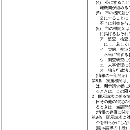
(4)
公にすること
施機関が認める
(5)
市の機関並び
公にすることに
不当に利益を与
(6)
市の機関又は
に掲げるおそれ
ア
監査、検査
にし、若しく
イ
契約、交渉
不当に害する
ウ
調査研究に
エ
人事管理に
オ
独立行政法
(情報の一部開示)
第8条
実施機関は
は、開示請求者に
るときは、この限
2
開示請求に係る
日その他の特定の
るときは、当該部
(情報の存否に関す
第9条
開示請求に
否を明らかにしな
(開示請求の手続)