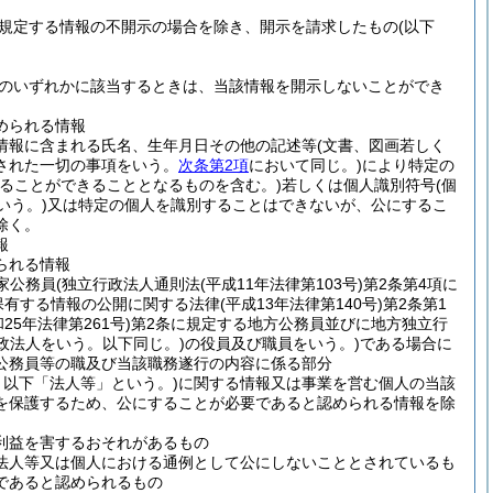
規定する情報の不開示の場合を除き、開示を請求したもの
(以下
のいずれかに該当するときは、当該情報を開示しないことができ
められる情報
情報に含まれる氏名、生年月日その他の記述等
(文書、図画若しく
された一切の事項をいう。
次条第2項
において同じ。)
により特定の
ることができることとなるものを含む。)
若しくは個人識別符号
(個
いう。)
又は特定の個人を識別することはできないが、公にするこ
除く。
報
られる情報
家公務員
(独立行政法人通則法
(平成11年法律第103号)
第2条第4項に
保有する情報の公開に関する法律
(平成13年法律第140号)
第2条第1
和25年法律第261号)
第2条に規定する地方公務員並びに地方独立行
政法人をいう。以下同じ。)
の役員及び職員をいう。)
である場合に
公務員等の職及び当該職務遂行の内容に係る部分
以下「法人等」という。)
に関する情報又は事業を営む個人の当該
を保護するため、公にすることが必要であると認められる情報を除
利益を害するおそれがあるもの
法人等又は個人における通例として公にしないこととされているも
であると認められるもの