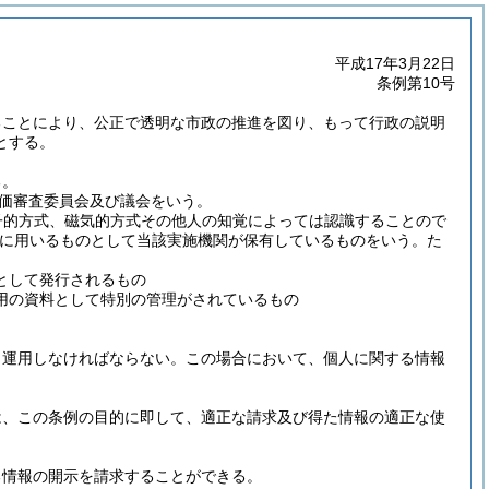
平成17年3月22日
条例第10号
ることにより、公正で透明な市政の推進を図り、もって行政の説明
とする。
る。
価審査委員会及び議会をいう。
子的方式、磁気的方式その他人の知覚によっては認識することので
に用いるものとして当該実施機関が保有しているものをいう。
た
として発行されるもの
用の資料として特別の管理がされているもの
、運用しなければならない。
この場合において、個人に関する情報
は、この条例の目的に即して、適正な請求及び得た情報の適正な使
る情報の開示を請求することができる。