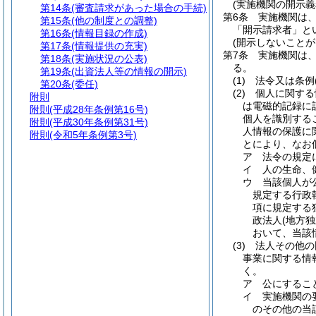
(実施機関の開示義
第14条
(審査請求があった場合の手続)
第6条
実施機関は
第15条
(他の制度との調整)
「開示請求者」と
第16条
(情報目録の作成)
(開示しないことが
第17条
(情報提供の充実)
第7条
実施機関は
第18条
(実施状況の公表)
る。
第19条
(出資法人等の情報の開示)
(1)
法令又は条例
第20条
(委任)
(2)
個人に関する
附則
は電磁的記録に
附則
(平成28年条例第16号)
個人を識別する
附則
(平成30年条例第31号)
人情報の保護に
附則
(令和5年条例第3号)
とにより、なお
ア
法令の規定
イ
人の生命、
ウ
当該個人が
規定する行政
項に規定する
政法人
(地方
おいて、当該
(3)
法人その他の
事業に関する情
く。
ア
公にするこ
イ
実施機関の
のその他の当