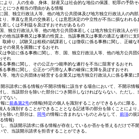
により、人の生命、身体、財産又は社会的な地位の保護、犯罪の予防そ
ことにつき相当の理由がある情報
に国、独立行政法人等、他の地方公共団体及び地方独立行政法人の内部
より、率直な意見の交換若しくは意思決定の中立性が不当に損なわれる
え若しくは不利益を及ぼすおそれがあるもの
国、独立行政法人等、他の地方公共団体若しくは地方独立行政法人が行
その他当該事務又は事業の性質上、当該事務又は事業の適正な遂行に支
、取締り、試験又は租税の賦課若しくは徴収に係る事務に関し、正確な
はその発見を困難にするおそれ
又は争訟に係る事務に関し、市、国、独立行政法人等、他の地方公共団
おそれ
係る事務に関し、その公正かつ能率的な遂行を不当に阻害するおそれ
係る事務に関し、公正かつ円滑な人事の確保に支障を及ぼすおそれ
人等、地方公共団体が経営する企業又は地方独立行政法人に係る事業に
、開示請求に係る情報が不開示情報に該当する場合において、不開示情
対し、当該部分を除いた部分につき開示しなければならない。
ただし、
りでない。
情報に
前条第2号
の情報
(特定の個人を識別することができるものに限る。
個人を識別することができることとなる記述等の部分を除くことにより
分を除いた部分は、
同号
の情報に含まれないものとみなして、
前項
の規
る情報)
対し、当該開示請求に係る情報が存在しているか否かを答えるだけで不
いで、当該開示請求を拒否することができる。