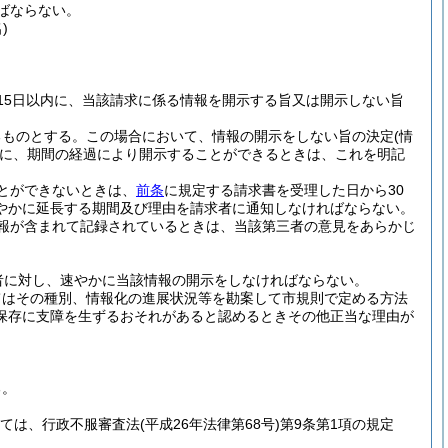
ばならない。
)
15日以内に、当該請求に係る情報を開示する旨又は開示しない旨
るものとする。
この場合において、情報の開示をしない旨の決定
(情
に、期間の経過により開示することができるときは、これを明記
とができないときは、
前条
に規定する請求書を受理した日から30
やかに延長する期間及び理由を請求者に通知しなければならない。
報が含まれて記録されているときは、当該第三者の意見をあらかじ
者に対し、速やかに当該情報の開示をしなければならない。
てはその種別、情報化の進展状況等を勘案して市規則で定める方法
保存に支障を生ずるおそれがあると認めるときその他正当な理由が
る。
ては、行政不服審査法
(平成26年法律第68号)
第9条第1項の規定