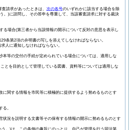
審査請求があったときは、
次の各号
のいずれかに該当する場合を除
う。)
に諮問し、その答申を尊重して、当該審査請求に対する裁決
する場合
(第三者から当該情報の開示について反対の意思を表示し
29条第2項の弁明書の写しを添えてしなければならない。
請求人に通知しなければならない。
抄本等の交付の手続が定められている場合については、適用しな
ることを目的として管理している図書、資料等については適用しな
政に関する情報を市民等に積極的に提供するよう努めるものとす
する。
営状況を説明する文書等その保有する情報の開示に努めるものとす
いう。)
は、この条例の趣旨にのっとり、自己が管理を行う同法第