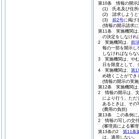
第10条
情報の開示
(1)
氏名及び住所
(2)
請求しようと
(3)
前2号
に掲げ
(情報の開示請求に
第11条
実施機関は
の決定をしなけれ
2
実施機関は、
前
報の一部を開示し
しなければならな
3
実施機関は、や
日を限度として、
4
実施機関は、
第1
め聴くことができ
(情報の開示の実施
第12条
実施機関は
2
情報の開示は、
により行う。
ただ
あるときは、その
(費用の負担)
第13条
この条例に
2
情報の写しの交
(審理員による審
第13条の2
第11条
は、適用しない。