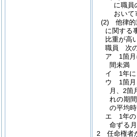
に職員
おいて
(2)
他律的
に関する
比重が高
職員 次
ア
1箇
間未満
イ
1年
ウ
1箇
月、2箇
れの期間
の平均時
エ
1年
命ずる月
2
任命権者