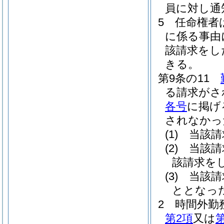
員に対し通
5
任命権者
に係る事由
該請求をし
きる。
第9条の11
る請求がさ
各号
に掲げ
されなかっ
(1)
当該請
(2)
当該請
該請求を
(3)
当該請
ととなっ
2
時間外勤
第2項
又は