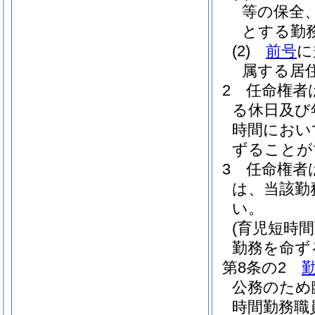
等の保全
とする勤
(2)
前号
に
属する居
2
任命権者
る休日及び
時間におい
ずることが
3
任命権者
は、当該勤
い。
(育児短時
勤務を命ず
第8条の2
公務のため
時間勤務職