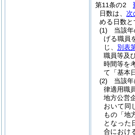
第11条の2
日数は、
次
める日数と
(1)
当該年
げる職員を
じ、
別表第
職員等及
時間等を
て「基本
(2)
当該年
律適用職
地方公営
おいて同じ
もの「地
となった
合におけ