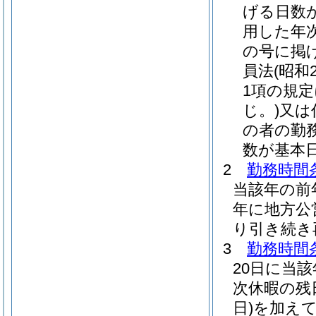
げる日数
用した年
の号に掲
員法
(昭和
1項の規
じ。)
又は
の者の勤
数が基本
2
勤務時間条
当該年の前
年に地方公
り引き続き
3
勤務時間条
20日に当
次休暇の残
日)
を加え