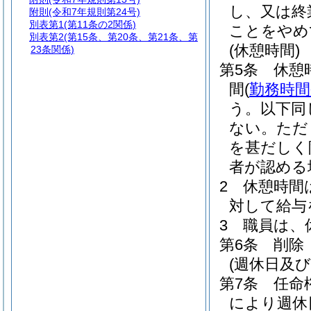
し、又は終
附則
(令和7年規則第24号)
別表第1
(第11条の2関係)
ことをやめ
別表第2
(第15条、第20条、第21条、第
(休憩時間)
23条関係)
第5条
休憩
間
(
勤務時間
う。以下同
ない。
ただ
を甚だしく
者が認める
2
休憩時間
対して給与
3
職員は、
第6条
削除
(週休日及
第7条
任命
により週休