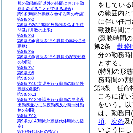
規の勤務時間以外の時間における勤
をしている
務を命ずることができる場合)
の範囲内と
第9条
(時間外勤務を命ずる際の考慮)
第9条の2
に伴い任用
第9条の2の2
(時間外勤務を命ずる時
勤務時間に
間及び月数の上限)
第9条の3
(勤務時間の
第9条の4
(育児を行う職員の早出遅出
第2条
勤務
勤務)
第9条の5
分の勤務時
第9条の6
(育児を行う職員の深夜勤務
とする。
の制限)
第9条の7
(特別の形
第9条の8
第9条の9
務時間の割
第9条の10
(育児を行う職員の時間外
第3条
任命
勤務の制限)
第9条の11
ころに従い
第9条の12
(介護を行う職員の早出遅
をいう。以
出勤務並びに深夜勤務及び時間外勤
務の制限)
は、勤務日
(
第9条の13
項
、
次条
及
第9条の14
(時間外勤務代休時間の指
定)
いようにし
第10条
(代休日の指定)