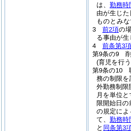
は、
勤務時
由が生じた
ものとみな
3
前2項
の
る事由が生
4
前条第3
第9条の9
(育児を行
第9条の10
務の制限を
外勤務制限
月を単位と
限開始日の
の規定によ
て、
勤務時
と
同条第3