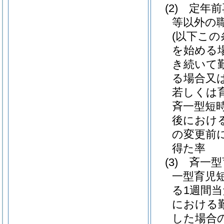
(2)
定年前
等以外の
(以下こ
を始める
き続いて
る場合又
若しくは
斉一型短
後におけ
の変更前
得た率
(3)
斉一型
一型育児
る1週間
における
した場合