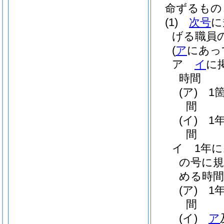
命ずるもの
(1)
次号
に
げる職員
(
ア
にあっ
ア
イ
に
時間
(ア)
1
間
(イ)
1
間
イ
1年
の号に規
める時間
(ア)
1
間
(イ)
ア