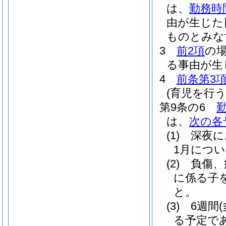
は、
勤務時
由が生じた
ものとみな
3
前2項
の
る事由が生
4
前条第3
(育児を行
第9条の6
は、
次の各
(1)
深夜に
1月につい
(2)
負傷、
に係る子
と。
(3)
6週間
る予定で