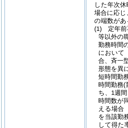
した年次休
場合に応じ
の端数があ
(1)
定年前
等以外の
勤務時間
において
合、斉一
形態を異
短時間勤
時間勤務
ち、1週
時間数が
える場合
を当該勤
して得た