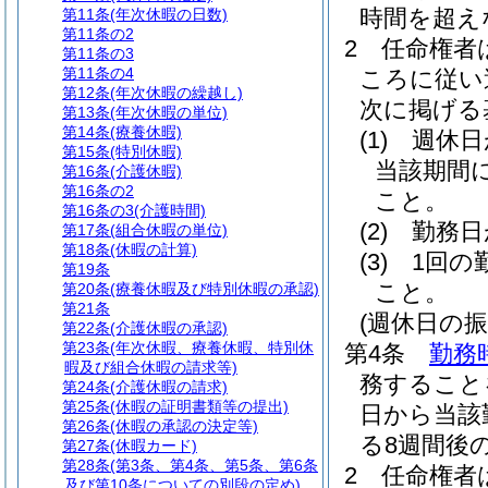
時間を超え
第11条
(年次休暇の日数)
第11条の2
2
任命権者
第11条の3
第11条の4
ころに従い
第12条
(年次休暇の繰越し)
次に掲げる
第13条
(年次休暇の単位)
第14条
(療養休暇)
(1)
週休日
第15条
(特別休暇)
当該期間
第16条
(介護休暇)
第16条の2
こと。
第16条の3
(介護時間)
(2)
勤務日
第17条
(組合休暇の単位)
第18条
(休暇の計算)
(3)
1回の
第19条
こと。
第20条
(療養休暇及び特別休暇の承認)
第21条
(週休日の振
第22条
(介護休暇の承認)
第23条
(年次休暇、療養休暇、特別休
第4条
勤務
暇及び組合休暇の請求等)
務すること
第24条
(介護休暇の請求)
第25条
(休暇の証明書類等の提出)
日から当該
第26条
(休暇の承認の決定等)
る8週間後
第27条
(休暇カード)
第28条
(第3条、第4条、第5条、第6条
2
任命権者
及び第10条についての別段の定め)