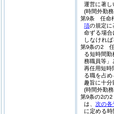
運営に著し
(時間外勤
第9条
任命
項
の規定に
命ずる場合
しなければ
第9条の2
る短時間勤
務職員等」
再任用短時
る職を占め
趣旨に十分
(時間外勤
第9条の2の2
は、
次の各
に定める時