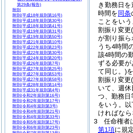
き勤務日を
第29条
(報告)
附則
時間を
同条
附則
(平成18年規則第16号)
ことをいう
附則
(平成18年規則第30号)
附則
(平成18年規則第41号)
割振り変更
(
附則
(平成19年規則第31号)
附則
(平成19年規則第50号)
が割り振ら
附則
(平成21年規則第10号)
うち4時間
附則
(平成22年規則第23号)
附則
(平成22年規則第30号)
該4時間の
附則
(平成24年規則第20号)
ずる必要が
附則
(平成26年規則第7号)
附則
(平成27年規則第25号)
て同じ。)
附則
(平成27年規則第53号)
割振り変更
附則
(平成27年規則第58号)
附則
(平成28年規則第14号)
いて、週休
附則
(平成31年規則第4号)
つ、勤務日
附則
(令和2年規則第16号)
附則
(令和2年規則第17号)
をいう。以
附則
(令和4年規則第3号)
附則
(令和4年規則第21号)
ければなら
附則
(令和4年規則第33号)
3
任命権者
附則
(令和5年規則第17号)
附則
(令和6年規則第23号)
第1項
に規
附則
(令和7年規則第13号)