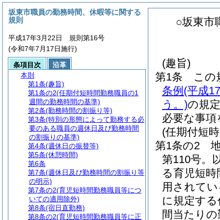
坂東市職員の勤務時間、休暇等に関する
規則
○坂東市
平成17年3月22日 規則第16号
(令和7年7月17日施行)
(趣旨)
条項目次
沿革
第1条
この
本則
第1条
(趣旨)
条例
(平成
第1条の2
(任期付短時間勤務職員の1
週間の勤務時間の基準)
う。)
の規
第2条
(勤務時間の割振り等)
必要な事項
第3条
(特別の形態によって勤務する必
要のある職員の週休日及び勤務時間
(任期付短
の割振りの基準)
第1条の2
第4条
(週休日の振替等)
第5条
(休憩時間)
第110号
第6条
る育児短時
第7条
(週休日及び勤務時間の割振り等
の明示)
用されてい
第7条の2
(育児短時間勤務職員等につ
に規定する
いての適用除外)
第8条
(宿日直勤務)
間当たりの
第8条の2
(育児短時間勤務職員等に正