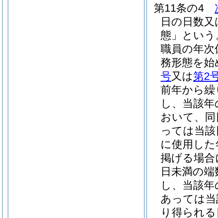
第11条の4
日の日数又
態」という
職員の年次
務形態を始
号
又は
第2
前年から繰
し、当該年
おいて、同
っては当該
に使用した
掲げる場合
日未満の端
し、当該年
あっては当
り得られる