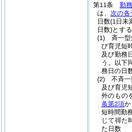
第11条
勤務
は、
次の各
日数
(1日
日数)
とす
(1)
斉一型
び育児短
及び勤務
う。以下同
務日の日
(2)
不斉一
及び育児
外のもの
条第2項
か
短時間勤
じて得た
た日数