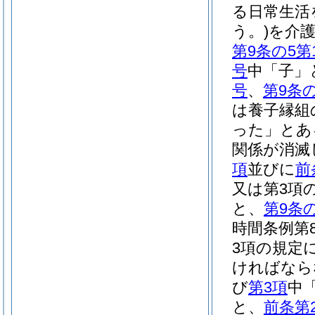
る日常生活
う。)
を介
第9条の5第
号
中「子」
号
、
第9条の
は養子縁組
った」とあ
関係が消滅
項
並びに
前
又は第3項
と、
第9条の
時間条例第
3項の規定
ければなら
び
第3項
中
と、
前条第