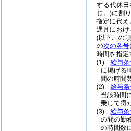
する代休日
じ。)
に割
指定に代え
過月におけ
(以下この
の
次の各号
時間を指定
(1)
給与条
に掲げる
間の時間数
(2)
給与条
当該時間に
乗じて得
(3)
給与条
の間の勤
の時間数に