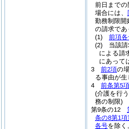
前日までの
場合には、
勤務制限開
の請求であ
(1)
前項各
(2)
当該請
による請
にあって
3
前2項
の
る事由が生
4
前条第5
(介護を行
務の制限)
第9条の12
条の8第1項
各号
を除く