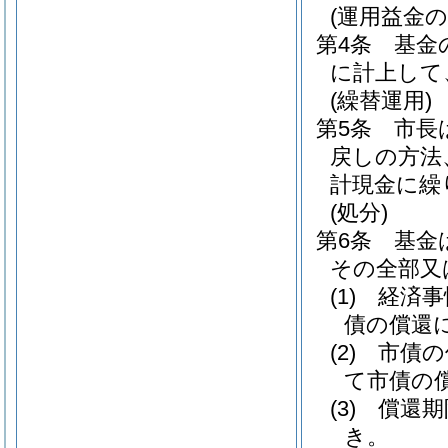
(運用益金の
第4条
基金
に計上して
(繰替運用)
第5条
市長
戻しの方法
計現金に繰
(処分)
第6条
基金
その全部又
(1)
経済事
債の償還
(2)
市債の
て市債の
(3)
償還期
き。