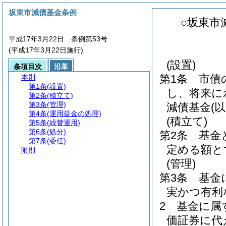
坂東市減債基金条例
○坂東市
平成17年3月22日 条例第53号
(平成17年3月22日施行)
(設置)
条項目次
沿革
第1条
市債
本則
第1条
(設置)
し、将来に
第2条
(積立て)
第3条
(管理)
減債基金
(
第4条
(運用益金の処理)
(積立て)
第5条
(繰替運用)
第6条
(処分)
第2条
基金
第7条
(委任)
定める額と
附則
(管理)
第3条
基金
実かつ有利
2
基金に属
価証券に代