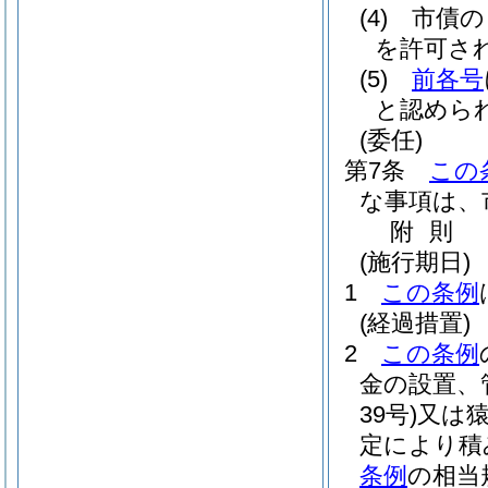
(4)
市債の
を許可さ
(5)
前各号
と認めら
(委任)
第7条
この
な事項は、
附
則
(施行期日)
1
この条例
(経過措置)
2
この条例
金の設置、
39号)
又は
定により積
条例
の相当