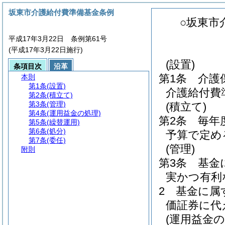
坂東市介護給付費準備基金条例
○坂東市
平成17年3月22日 条例第61号
(平成17年3月22日施行)
(設置)
条項目次
沿革
第1条
介護
本則
第1条
(設置)
介護給付費
第2条
(積立て)
第3条
(管理)
(積立て)
第4条
(運用益金の処理)
第2条
毎年
第5条
(繰替運用)
第6条
(処分)
予算で定め
第7条
(委任)
(管理)
附則
第3条
基金
実かつ有利
2
基金に属
価証券に代
(運用益金の