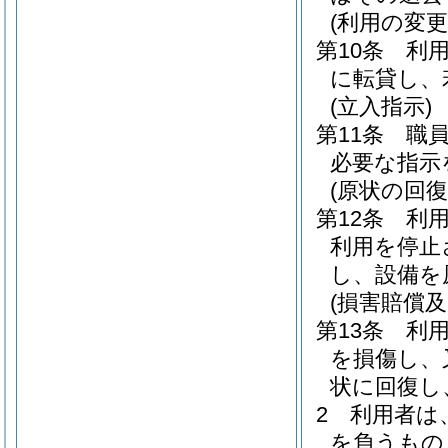
(利用の変
第10条
利
に転貸し、
(立入指示)
第11条
職
必要な指示
(原状の回復
第12条
利
利用を停止
し、設備を
(損害賠償
第13条
利
を損傷し、
状に回復し
2
利用者は
を負うもの