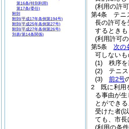
第16条
(特別利用)
(利用の許可
第17条
(委任)
第4条
テニ
附則
附則
(平成17年条例第194号)
長の許可を
附則
(平成25年条例第27号)
附則
(平成27年条例第26号)
するときも
別表
(第14条関係)
(利用許可の
第5条
次の
可しないも
(1)
秩序を
(2)
テニス
(3)
前2号
2
既に利用
る事由が生
とができる
受けた者
(
ても、市長
(利用の条件