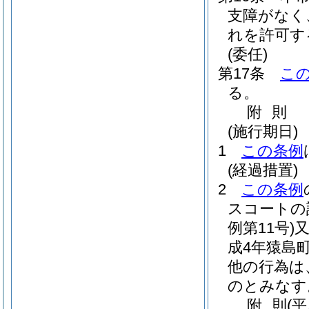
支障がなく
れを許可す
(委任)
第17条
こ
る。
附
則
(施行期日)
1
この条例
(経過措置)
2
この条例
スコートの
例第11号)
成4年猿島町
他の行為は
のとみなす
附
則
(