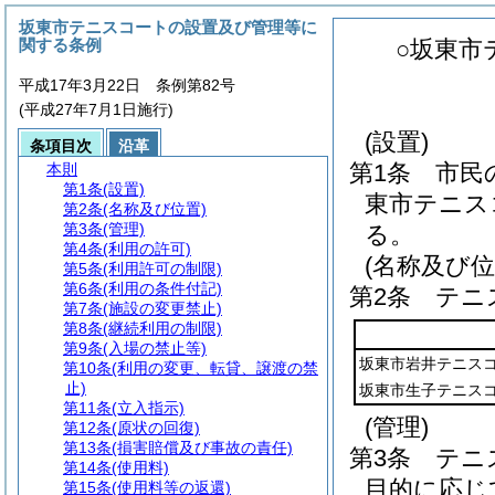
坂東市テニスコートの設置及び管理等に
関する条例
○坂東市
平成17年3月22日 条例第82号
(平成27年7月1日施行)
(設置)
条項目次
沿革
第1条
市民
本則
第1条
(設置)
東市テニス
第2条
(名称及び位置)
第3条
(管理)
る。
第4条
(利用の許可)
(名称及び位
第5条
(利用許可の制限)
第6条
(利用の条件付記)
第2条
テニ
第7条
(施設の変更禁止)
第8条
(継続利用の制限)
第9条
(入場の禁止等)
坂東市岩井テニス
第10条
(利用の変更、転貸、譲渡の禁
止)
坂東市生子テニス
第11条
(立入指示)
(管理)
第12条
(原状の回復)
第13条
(損害賠償及び事故の責任)
第3条
テニ
第14条
(使用料)
目的に応じ
第15条
(使用料等の返還)