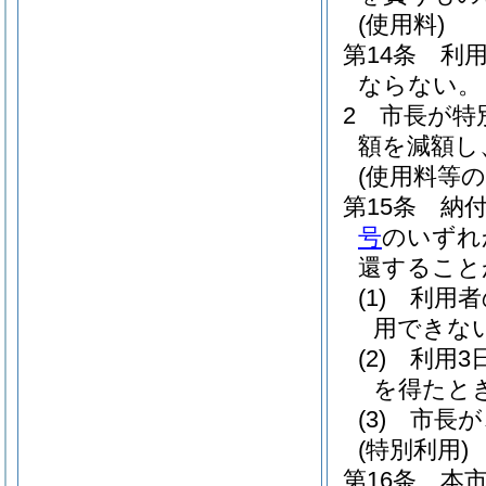
(使用料)
第14条
利
ならない。
2
市長が特
額を減額し
(使用料等の
第15条
納
号
のいずれ
還すること
(1)
利用者
用できな
(2)
利用3
を得たと
(3)
市長が
(特別利用)
第16条
本