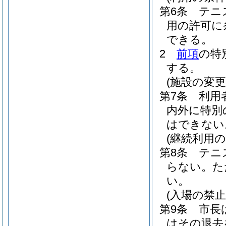
第6条
テニ
用の許可に
できる。
2
前項
の特
する。
(施設の変更
第7条
利用
内外に特別
はできない
(継続利用の
第8条
テニ
らない。
た
い。
(入場の禁止
第9条
市長
はその退去