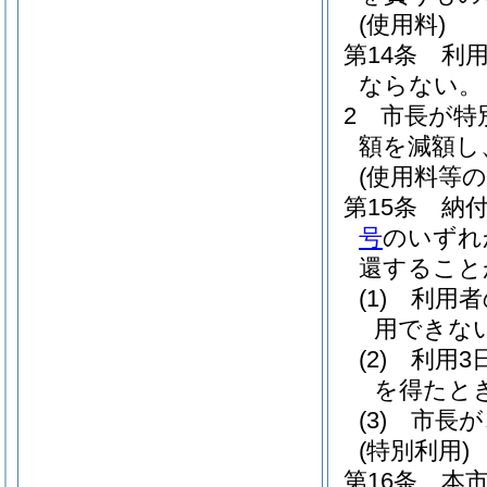
(使用料)
第14条
利
ならない。
2
市長が特
額を減額し
(使用料等の
第15条
納
号
のいずれ
還すること
(1)
利用者
用できな
(2)
利用3
を得たと
(3)
市長が
(特別利用)
第16条
本