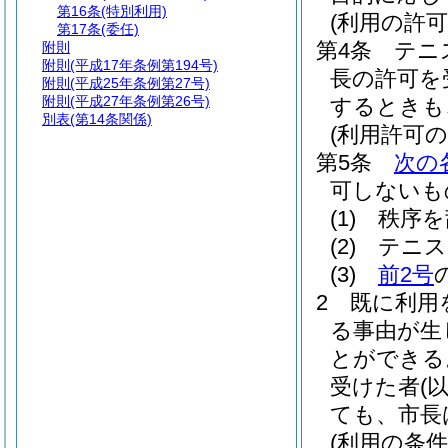
第16条
(特別利用)
(利用の許可
第17条
(委任)
第4条
テニ
附則
附則
(平成17年条例第194号)
長の許可を
附則
(平成25年条例第27号)
附則
(平成27年条例第26号)
するときも
別表
(第14条関係)
(利用許可の
第5条
次の
可しないも
(1)
秩序を
(2)
テニス
(3)
前2号
2
既に利用
る事由が生
とができる
受けた者
(
ても、市長
(利用の条件