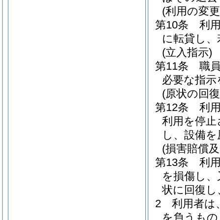
(利用の変
第10条
利
に転貸し、
(立入指示)
第11条
職
必要な指示
(原状の回復
第12条
利
利用を停止
し、設備を
(損害賠償
第13条
利
を損傷し、
状に回復し
2
利用者は
を負うもの