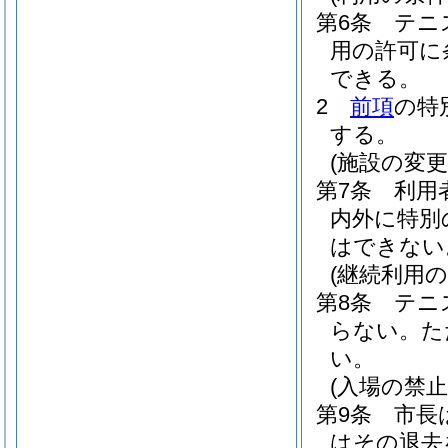
第6条
テニ
用の許可に
できる。
2
前項
の特
する。
(施設の変更
第7条
利用
内外に特別
はできない
(継続利用の
第8条
テニ
らない。
た
い。
(入場の禁止
第9条
市長
はその退去