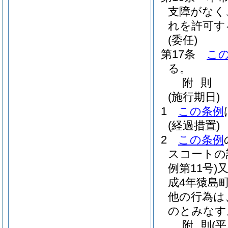
支障がなく
れを許可す
(委任)
第17条
こ
る。
附
則
(施行期日)
1
この条例
(経過措置)
2
この条例
スコートの
例第11号)
成4年猿島町
他の行為は
のとみなす
附
則
(