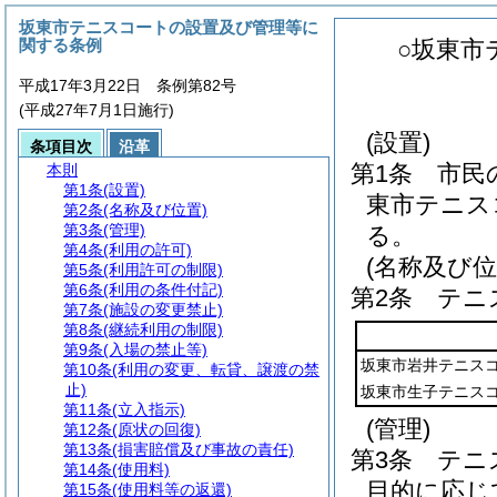
坂東市テニスコートの設置及び管理等に
関する条例
○坂東市
平成17年3月22日 条例第82号
(平成27年7月1日施行)
(設置)
条項目次
沿革
第1条
市民
本則
第1条
(設置)
東市テニス
第2条
(名称及び位置)
第3条
(管理)
る。
第4条
(利用の許可)
(名称及び位
第5条
(利用許可の制限)
第6条
(利用の条件付記)
第2条
テニ
第7条
(施設の変更禁止)
第8条
(継続利用の制限)
第9条
(入場の禁止等)
坂東市岩井テニス
第10条
(利用の変更、転貸、譲渡の禁
止)
坂東市生子テニス
第11条
(立入指示)
(管理)
第12条
(原状の回復)
第13条
(損害賠償及び事故の責任)
第3条
テニ
第14条
(使用料)
目的に応じ
第15条
(使用料等の返還)