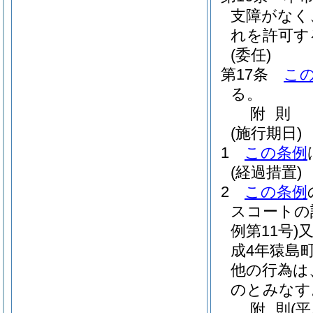
支障がなく
れを許可す
(委任)
第17条
こ
る。
附
則
(施行期日)
1
この条例
(経過措置)
2
この条例
スコートの
例第11号)
成4年猿島町
他の行為は
のとみなす
附
則
(