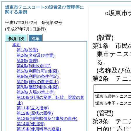
坂東市テニスコートの設置及び管理等に
関する条例
○坂東市
平成17年3月22日 条例第82号
(平成27年7月1日施行)
(設置)
条項目次
沿革
第1条
市民
本則
第1条
(設置)
東市テニス
第2条
(名称及び位置)
第3条
(管理)
る。
第4条
(利用の許可)
(名称及び位
第5条
(利用許可の制限)
第6条
(利用の条件付記)
第2条
テニ
第7条
(施設の変更禁止)
第8条
(継続利用の制限)
第9条
(入場の禁止等)
坂東市岩井テニス
第10条
(利用の変更、転貸、譲渡の禁
止)
坂東市生子テニス
第11条
(立入指示)
(管理)
第12条
(原状の回復)
第13条
(損害賠償及び事故の責任)
第3条
テニ
第14条
(使用料)
目的に応じ
第15条
(使用料等の返還)