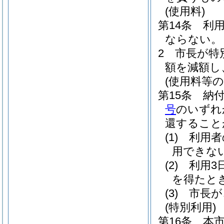
(使用料)
第14条
利
ならない。
2
市長が特
額を減額し
(使用料等の
第15条
納
号
のいずれ
還すること
(1)
利用者
用できな
(2)
利用3
を得たと
(3)
市長が
(特別利用)
第16条
本