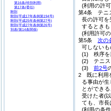
第16条
(特別利用)
(利用の許可
第17条
(委任)
第4条
テニ
附則
附則
(平成17年条例第194号)
長の許可を
附則
(平成25年条例第27号)
附則
(平成27年条例第26号)
するときも
別表
(第14条関係)
(利用許可の
第5条
次の
可しないも
(1)
秩序を
(2)
テニス
(3)
前2号
2
既に利用
る事由が生
とができる
受けた者
(
ても、市長
(利用の条件