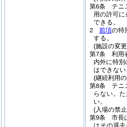
第6条
テニ
用の許可に
できる。
2
前項
の特
する。
(施設の変更
第7条
利用
内外に特別
はできない
(継続利用の
第8条
テニ
らない。
た
い。
(入場の禁止
第9条
市長
はその退去