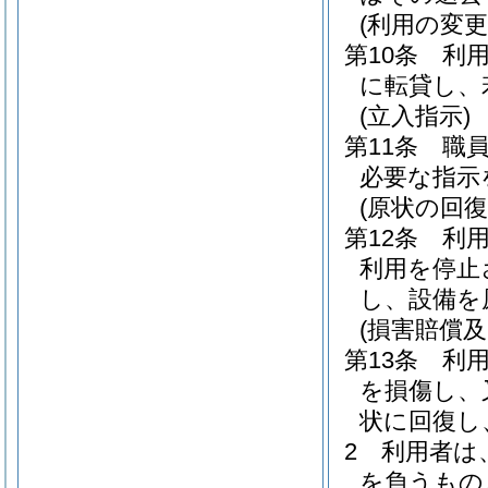
(利用の変
第10条
利
に転貸し、
(立入指示)
第11条
職
必要な指示
(原状の回復
第12条
利
利用を停止
し、設備を
(損害賠償
第13条
利
を損傷し、
状に回復し
2
利用者は
を負うもの