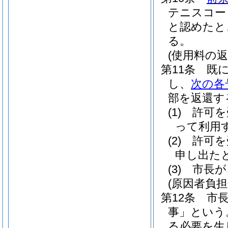
テニスコー
と認めたと
る。
(使用料の返
第11条
既
し、
次の各
部を返還す
(1)
許可を
って利用
(2)
許可を
申し出た
(3)
市長が
(原因者負担
第12条
市
事」という
る必要を生