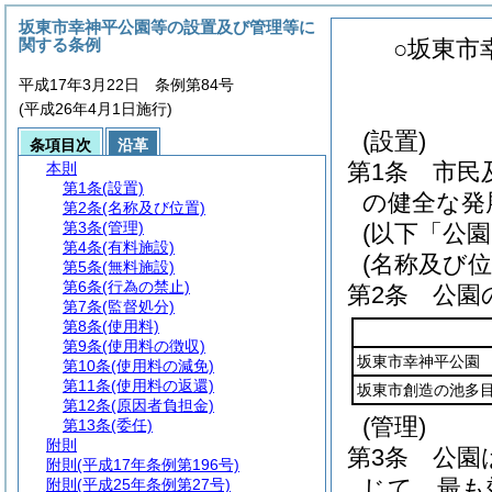
坂東市幸神平公園等の設置及び管理等に
関する条例
○坂東市
平成17年3月22日 条例第84号
(平成26年4月1日施行)
(設置)
条項目次
沿革
第1条
市民
本則
第1条
(設置)
の健全な発
第2条
(名称及び位置)
第3条
(管理)
(以下「公
第4条
(有料施設)
(名称及び位
第5条
(無料施設)
第6条
(行為の禁止)
第2条
公園
第7条
(監督処分)
第8条
(使用料)
第9条
(使用料の徴収)
坂東市幸神平公園
第10条
(使用料の減免)
第11条
(使用料の返還)
坂東市創造の池多
第12条
(原因者負担金)
(管理)
第13条
(委任)
附則
第3条
公園
附則
(平成17年条例第196号)
じて、最も
附則
(平成25年条例第27号)