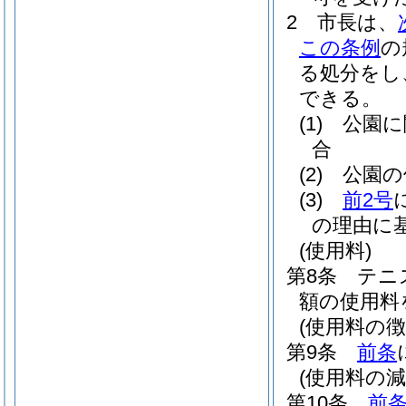
2
市長は、
この条例
の
る処分をし
できる。
(1)
公園に
合
(2)
公園の
(3)
前2号
の理由に
(使用料)
第8条
テニ
額の使用料
(使用料の徴
第9条
前条
(使用料の減
第10条
前