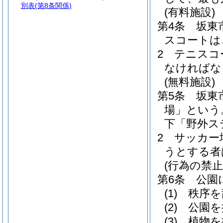
別表
(第8条関係)
(有料施設)
第4条
坂東
スコートは
2
テニスコ
なければな
(無料施設)
第5条
坂東
場」という
下「野外ス
2
サッカー
うとする者
(行為の禁止
第6条
公園
(1)
秩序を
(2)
公園を
(3)
植物を