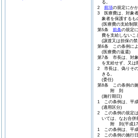
る。
2
前項
の規定にか
3
医療費は、対象
象者を保護するも
(医療費の支給制限
第5条
前条
の規定
費を支給しないこ
(譲渡又は担保の禁
第6条
この条例に
(医療費の返還)
第7条
市長は、対
を支給せず、又は
2
市長は、偽りそ
きる。
(委任)
第8条
この条例の
附
則
(施行期日)
1
この条例は、平成
(適用区分)
2
この条例の規定は
いては、なお合併
附
則
(平成1
1
この条例は、平成
2
この条例の施行