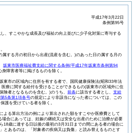
平成17年3月22日
条例第95号
成し、すこやかな成長及び福祉の向上並びに少子化対策に寄与する
る。
の属する月の初日から出産
(流産を含む。)
のあった日の属する月の
、
坂東市医療福祉費支給に関する条例
(平成17年坂東市条例第94
心身障害者等に掲げるものを除く。
坂東市の区域内に住所を有する者で、国民健康保険法
(昭和33年法
、医療に関する給付を受けることができるもの
(坂東市の区域外に住
保険者となるものを含む。)
のうち、
前条
に該当する者とし、
支給
第5条第1項各号
の規定により非該当になった者については、この
る保護を受けている者を除く。
による算出方法の例により算出された額をすこやか医療費として
る場合にあっては、妊娠の継続又は安全な出産のために治療が必要
ら18歳に達する日以後の最初の3月31日までの間にある者の場合に
」とあるのは、「対象者の疾病又は負傷」と読み替えるものとす