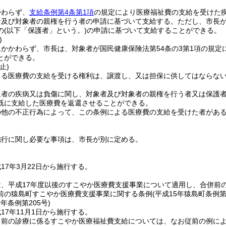
かわらず、
支給条例第4条第1項
の規定により医療福祉費の支給を受けた
者及び対象者の親権を行う者の申請に基づいて支給する。
ただし、市長
の
(以下「保護者」という。)
の申請に基づいて支給することができる。
)
にかかわらず、市長は、対象者が国民健康保険法第54条の3第1項の規
とができる。
止)
よる医療費の支給を受ける権利は、譲渡し、又は担保に供してはならな
象者の疾病又は負傷に関し、対象者及び対象者の親権を行う者又は保護
既に支給した医療費を返還させることができる。
の他の不正行為によって、この条例による医療費の支給を受けた者があ
施行に関し必要な事項は、市長が別に定める。
17年3月22日から施行する。
、平成17年度以後のすこやか医療費支援事業について適用し、合併前
前の猿島町すこやか医療費支援事業に関する条例
(平成15年猿島町条例第
7年
条例第205号)
17年11月1日から施行する。
日前の診療に係るすこやか医療福祉費支給については、なお従前の例に