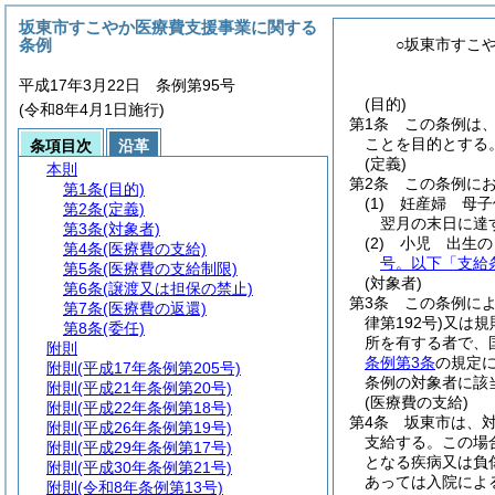
坂東市すこやか医療費支援事業に関する
条例
○坂東市すこ
平成17年3月22日 条例第95号
(目的)
(令和8年4月1日施行)
第1条
この条例は
ことを目的とする
条項目次
沿革
(定義)
本則
第2条
この条例に
第1条
(目的)
(1)
妊産婦 母子
第2条
(定義)
翌月の末日に達
第3条
(対象者)
(2)
小児 出生の
第4条
(医療費の支給)
号。以下「支給
第5条
(医療費の支給制限)
(対象者)
第6条
(譲渡又は担保の禁止)
第3条
この条例に
第7条
(医療費の返還)
律第192号)
又は規
第8条
(委任)
所を有する者で、
附則
条例第3条
の規定
附則
(平成17年条例第205号)
条例の対象者に該
附則
(平成21年条例第20号)
(医療費の支給)
附則
(平成22年条例第18号)
第4条
坂東市は、
附則
(平成26年条例第19号)
支給する。
この場
附則
(平成29年条例第17号)
となる疾病又は負
附則
(平成30年条例第21号)
あっては入院によ
附則
(令和8年条例第13号)