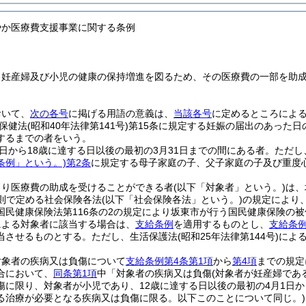
やか医療費支援事業に関する条例
、妊産婦及び小児の健康の保持増進を図るため、その医療費の一部を助
。
おいて、
次の各号
に掲げる用語の意義は、
当該各号
に定めるところによ
保健法
(昭和40年法律第141号)
第15条に規定する妊娠の届出のあった日
するまでの者をいう。
日から18歳に達する日以後の最初の3月31日までの間にある者。
ただし
条例」という。)
第2条
に規定する母子家庭の子、父子家庭の子及び重度
より医療費の助成を受けることができる者
(以下「対象者」という。)
は、
則で定める社会保険各法
(以下「社会保険各法」という。)
の規定により
国民健康保険法第116条の2の規定により坂東市が行う国民健康保険の被
による対象者に該当する場合は、
支給条例
を適用するものとし、
支給条例
当させるものとする。
ただし、生活保護法
(昭和25年法律第144号)
によ
対象者の疾病又は負傷について
支給条例第4条第1項
から
第4項
までの規定
合において、
同条第1項
中「対象者の疾病又は負傷
(対象者が妊産婦であ
傷に限り、対象者が小児であり、12歳に達する日以後の最初の4月1日か
る治療が必要となる疾病又は負傷に限る。以下このことについて同じ。)