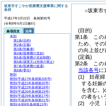
坂東市すこやか医療費支援事業に関する
条例
○坂東市
平成17年3月22日 条例第95号
(令和8年4月1日施行)
(目的)
条項目次
沿革
第1条
この
本則
第1条
(目的)
ため、その
第2条
(定義)
第3条
(対象者)
の向上並び
第4条
(医療費の支給)
(定義)
第5条
(医療費の支給制限)
第6条
(譲渡又は担保の禁止)
第2条
この
第7条
(医療費の返還)
当該各号
に
第8条
(委任)
附則
(1)
妊産婦
附則
(平成17年条例第205号)
する妊娠
附則
(平成21年条例第20号)
附則
(平成22年条例第18号)
を含む。)
附則
(平成26年条例第19号)
の者をい
附則
(平成29年条例第17号)
附則
(平成30年条例第21号)
(2)
小児 
附則
(令和8年条例第13号)