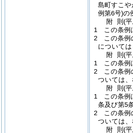
島町すこや
例第6号)
の
附
則
(
1
この条例
2
この条例
については
附
則
(
1
この条例
2
この条例
ついては、
附
則
(
1
この条例
条及び第5
2
この条例
ついては、
附
則
(