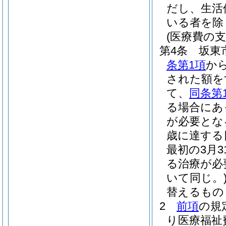
だし、生活
いる者を除
(医療費の支
第4条
坂東
条第1項
か
された額を
て、
同条第
る場合にあ
が必要とな
歳に達する
最初の3月
る治療が必
いて同じ。
替えるもの
2
前項
の規
り医療福祉