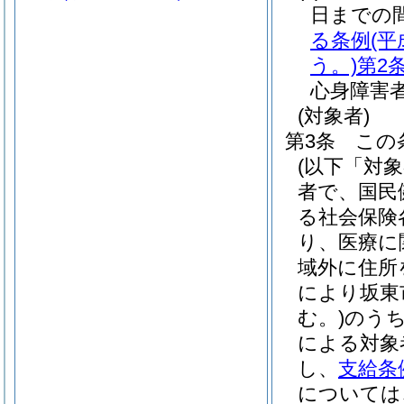
日までの
る条例
(
う。)
第2
心身障害
(対象者)
第3条
この
(以下「対
者で、国民
る社会保険
り、医療に
域外に住所
により坂東
む。)
のう
による対象
し、
支給条
については