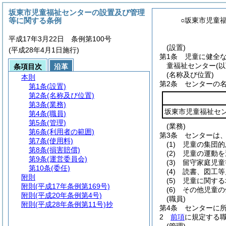
坂東市児童福祉センターの設置及び管理
等に関する条例
○坂東市児童
平成17年3月22日 条例第100号
(設置)
(平成28年4月1日施行)
第1条
児童に健全
童福祉センター
(
条項目次
沿革
(名称及び位置)
本則
第2条
センターの
第1条
(設置)
第2条
(名称及び位置)
第3条
(業務)
坂東市児童福祉セ
第4条
(職員)
第5条
(管理)
(業務)
第6条
(利用者の範囲)
第3条
センターは
第7条
(使用料)
(1)
児童の集団的
第8条
(損害賠償)
(2)
児童の運動を
第9条
(運営委員会)
(3)
留守家庭児童
第10条
(委任)
(4)
読書、図工等
附則
(5)
児童に関する
附則
(平成17年条例第169号)
(6)
その他児童の
附則
(平成20年条例第4号)
(職員)
附則
(平成28年条例第11号)抄
第4条
センターに
2
前項
に規定する