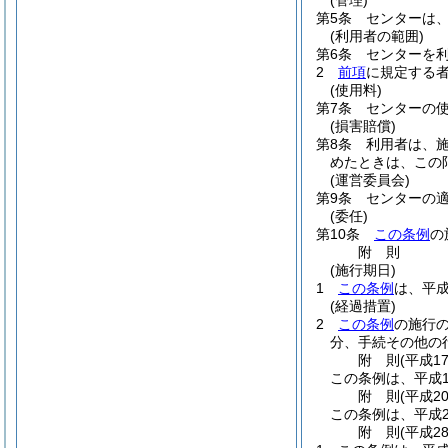
(管理)
第5条
センターは
(利用者の範囲)
第6条
センターを
2
前項
に規定する
(使用料)
第7条
センターの
(損害賠償)
第8条
利用者は、
めたときは、この
(運営委員会)
第9条
センターの
(委任)
第10条
この条例
の
附
則
(施行期日)
1
この条例
は、平成
(経過措置)
2
この条例
の施行
分、手続その他の
附
則
(平成1
この条例は、平成1
附
則
(平成2
この条例は、平成2
附
則
(平成2