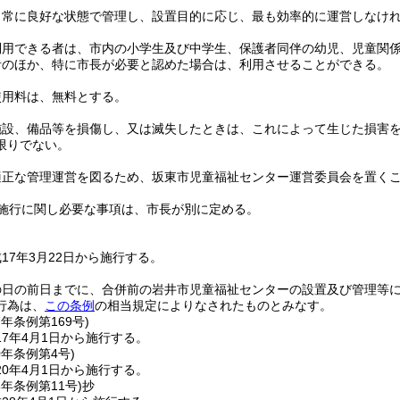
、常に良好な状態で管理し、設置目的に応じ、最も効率的に運営しなけ
利用できる者は、市内の小学生及び中学生、保護者同伴の幼児、児童関
者のほか、特に市長が必要と認めた場合は、利用させることができる。
使用料は、無料とする。
施設、備品等を損傷し、又は滅失したときは、これによって生じた損害
限りでない。
適正な管理運営を図るため、坂東市児童福祉センター運営委員会を置く
施行に関し必要な事項は、市長が別に定める。
17年3月22日から施行する。
の日の前日までに、合併前の岩井市児童福祉センターの設置及び管理等
行為は、
この条例
の相当規定によりなされたものとみなす。
7年
条例第169号)
7年4月1日から施行する。
0年
条例第4号)
0年4月1日から施行する。
8年
条例第11号)抄