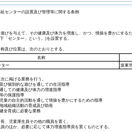
福祉センターの設置及び管理等に関する条例
な遊びを与えて、その健康及び体力を増進し、かつ、情操を豊かにする
以下「センター」という。)
を設置する。
名称及び位置は、次のとおりとする。
名称
ンター
坂東市
、次に掲げる業務を行う。
及び個別的な遊びを通しての生活指導
通しての健康及び体力の増進指導
等の保護指導
児童の自主的活動を通して情操を豊かにするための指導
地域組織活動の育成及び助長
健全育成に必要な業務
所長、児童厚生員その他の職員を置く。
職員のほか、必要に応じて体力増進指導員を置くものとする。