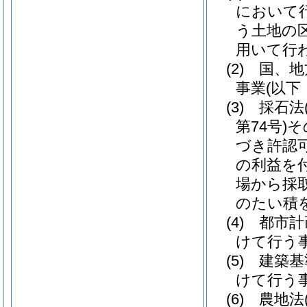
において
う土地の
用いて行
(2)
国、地
事業
(以
(3)
採石法
第74号)
そ
づき許認
の利益を
場から採
のたい積
(4)
都市計
けて行う
(5)
建築基
けて行う
(6)
農地法