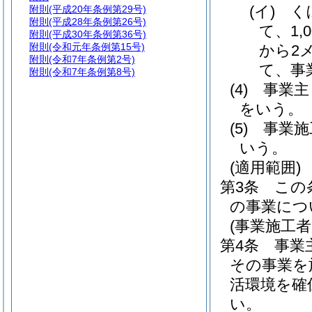
(イ)
く
附則
(平成20年条例第29号)
附則
(平成28年条例第26号)
て、1
附則
(平成30年条例第36号)
附則
(令和元年条例第15号)
から2
附則
(令和7年条例第2号)
て、事
附則
(令和7年条例第8号)
(4)
事業主
をいう。
(5)
事業施
いう。
(適用範囲)
第3条
この
の事業につ
(事業施工者
第4条
事業
その事業を
活環境を確
い。