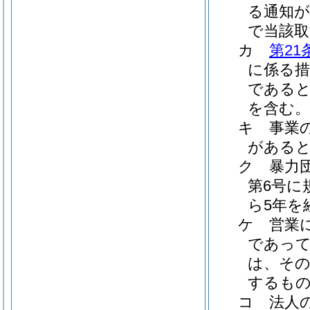
る通知が
で当該取
カ
第21
に係る
であると
を含む。
キ
事業
がある
ク
暴力
第6号に
ら5年を
ケ
営業
であって
は、その
するも
コ
法人