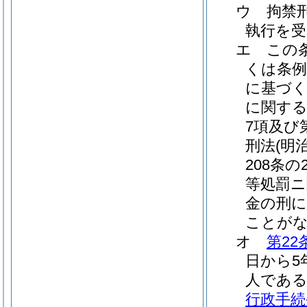
ウ
拘禁
執行を受
エ
この
くは条
に基づく
に関する
7項及び
刑法
(明
208条
等処罰ニ
金の刑
ことがな
オ
第22
日から5
人であ
行政手続