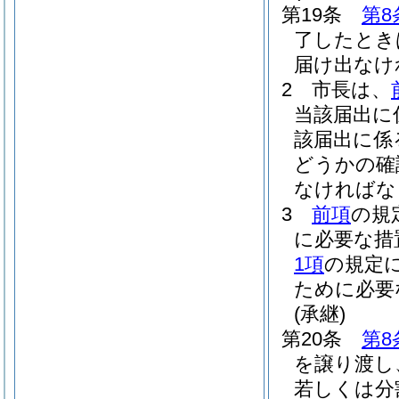
第19条
第8
了したとき
届け出なけ
2
市長は、
当該届出に
該届出に係
どうかの確
なければな
3
前項
の規
に必要な措
1項
の規定
ために必要
(承継)
第20条
第8
を譲り渡し
若しくは分