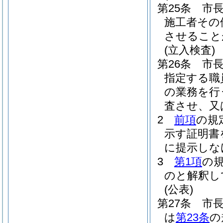
第25条
市
施工者その
させること
(立入検査)
第26条
市
指定する職
の業務を行
査させ、又
2
前項
の規
示す証明書
に提示しな
3
第1項
の
のと解釈し
(公表)
第27条
市
は
第23条
の