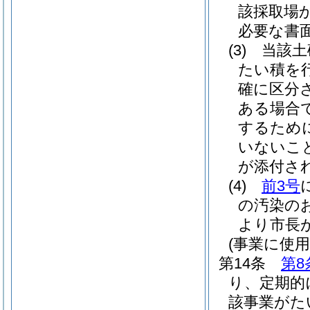
該採取場
必要な書
(3)
当該土
たい積を
確に区分
ある場合
するため
いないこ
が添付さ
(4)
前3号
の汚染の
より市長
(事業に使
第14条
第8
り、定期的
該事業がた