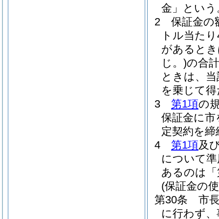
金」という
2
保証金の
トル当たり
があるとき
じ。)
の合
ときは、当
を乗じて得
3
第1項
の
保証金に市
定契約を締
4
第1項
及
について準
あるのは「
(保証金の使
第30条
市
に行わず、