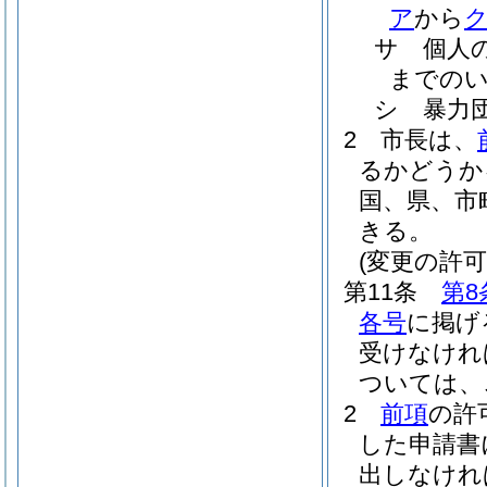
ア
から
サ
個人
までの
シ
暴力
2
市長は、
るかどうか
国、県、市
きる。
(変更の許可
第11条
第8
各号
に掲げ
受けなけれ
ついては、
2
前項
の許
した申請書
出しなけれ