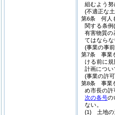
組むよう努
(不適正な
第6条
何人
関する条例
有害物質の
てはならな
(事業の事前
第7条
事業
ける前に規
計画につい
(事業の許可
第8条
事業
め市長の許
次の各号
の
ない。
(1)
土地の