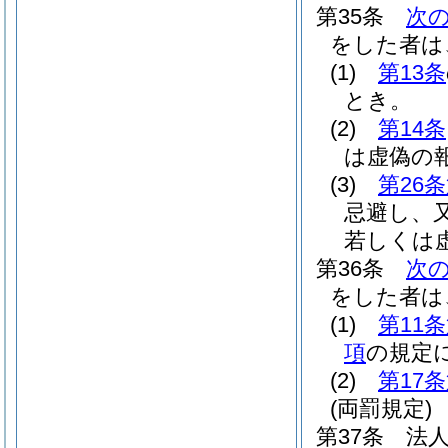
第35条
次
をした者は
(1)
第13条
とき。
(2)
第14条
は虚偽の
(3)
第26
忌避し、
若しくは
第36条
次
をした者は
(1)
第11
項
の規定
(2)
第17
(両罰規定)
第37条
法