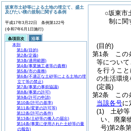
坂東市土砂等による土地の埋立て、盛土
及びたい積の規制に関する条例
○坂東市
制に関
平成17年3月22日 条例第122号
(令和7年6月1日施行)
条項目次
沿革
(目的)
本則
第1条
(目的)
第1条
この
第2条
(定義)
第3条
(適用範囲)
等について
第4条
(事業施工者等の責務)
を行うこと
第5条
(市の責務)
第6条
(不適正な土砂等による土地の埋
の生活環境
立て等の禁止)
(定義)
第7条
(事業の事前協議)
第8条
(事業の許可)
第2条
この
第9条
(許可の申請)
当該各号
に
第10条
(許可の基準)
第11条
(変更の許可等)
(1)
土砂等
第12条
(許可の条件)
い、廃棄
第13条
(土砂等の搬入の届出)
第14条
(事業に使用された土砂等の量
号)
第2条
の報告)