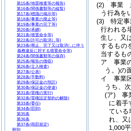
第15条
(地質検査等の報告)
(2)
事業 
第16条
(関係書類等の縦覧)
う行為を
第17条
(標識の掲示等)
第18条
(事業の廃止等)
(3)
特定事
第19条
(事業の完了等)
行われる
第20条
(承継)
第21条
(措置命令等)
生し、又
第22条
(許可の取消し等)
するもの
第23条
(廃止、完了又は取消しに伴う
義務違反に対する措置命令等)
当するも
第24条
(関係書類等の保存)
ア
事業
第25条
(報告の徴収)
第26条
(立入検査)
う。)
の
第27条
(公表)
第28条
(手数料)
イ
事業
第29条
(保証金の預託)
うち、
第30条
(保証金の使途)
第31条
(質権の実行)
(ア)
事
第32条
(質権設定契約の解除)
に着手
第33条
(委任)
第34条
(罰則)
ている
第35条
れ、又
第36条
第37条
(両罰規定)
1,0
附則