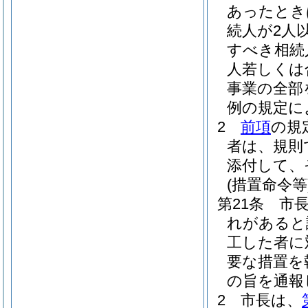
あったとき
続人が2人
すべき相続
人若しくは
事業の全部
例の規定に
2
前項
の規
者は、規則
添付して、
(措置命令等
第21条
市
れがあると
工した者に
要な措置を
の旨を通報
2
市長は、