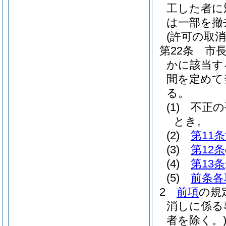
工した者に
は一部を撤
(許可の取消
第22条
市
かに該当す
間を定めて
る。
(1)
不正の
とき。
(2)
第11
(3)
第12条
(4)
第13条
(5)
前条各
2
前項
の規
消しに係る
者を除く。