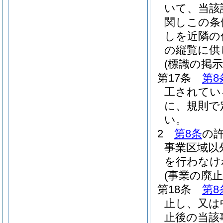
いて、当該
関しこの条
しを近隣の
の縦覧に供
(標識の掲示
第17条
第8
工されてい
に、規則で
い。
2
第8条
の
事業区域以
を行わなけ
(事業の廃止
第18条
第8
止し、又は
止後の当該