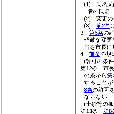
(1)
氏名又
者の氏名
(2)
変更の
(3)
前2号
3
第8条
の
軽微な変更
旨を市長に
4
前条
の規
(許可の条件
第12条
市
の条から
第
することが
8条
の許可
ならない。
(土砂等の搬
第13条
第8