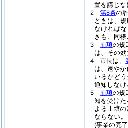
置を講じな
2
第8条
の
ときは、規
なければな
きも、同様
3
前項
の規
は、その効
4
市長は、
は、速やか
いるかどう
通知しなけ
5
前項
の規
知を受けた
よる土壌の
ならない。
(事業の完了