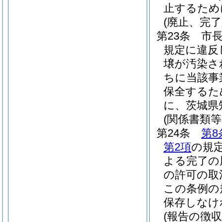
止するため
(廃止、完
第23条
市
規定に違反
壌が汚染さ
ちに当該事
保全するた
に、茨城県
(関係書類等
第24条
第8
第2項
の規
よる完了の
の許可の取
この条例の
保存しなけ
(報告の徴収