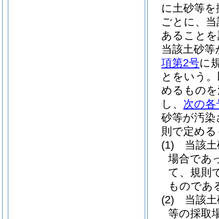
に土砂等を
ごとに、当
あることを
当該土砂等
項第2号
に
とをいう。
めるものを
し、
次の各
砂等が汚染
則で定める
(1)
当該土
場合であ
て、規則
ものであ
(2)
当該土
等の採取