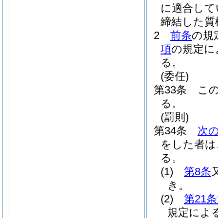
に適合して
締結した質
2
前条
の規
項
の規定に
る。
(委任)
第33条
こ
る。
(罰則)
第34条
次
をした者は
る。
(1)
第8条
き。
(2)
第21
規定によ