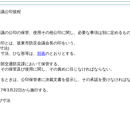
会議公印規程
会議の公印の保管、使用その他公印に関し、必要な事項は別に定めるも
公印とは、坂東市防災会議会長の印をいう。
寸法)
、寸法、ひな形等は、
別表
のとおりとする。
務部交通防災課において保管する。
、その保管及び使用に関し、その責めに任じなければならない。
するときは、公印保管者に決裁文書を提示し、その承認を受けなければ
17年3月22日から施行する。
び寸法