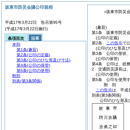
坂東市防災会議公印規程
○坂東市防災
平成17年3月22日 告示第95号
(趣旨)
(平成17年3月22日施行)
第1条
坂東市防災
(公印の定義)
条項目次
沿革
第2条
この告示
で
本則
(公印のひな形及び
第1条
(趣旨)
第3条
公印の形状
第2条
(公印の定義)
(公印の保管)
第3条
(公印のひな形及び寸法)
第4条
公印は、総
第4条
(公印の保管)
2
交通防災課長は
第5条
(公印の使用)
(公印の使用)
附則
第5条
公印を使用
別表
(第3条関係)
附
則
この告示
は、平成
別表
(第3条関係)
公印のひな形及