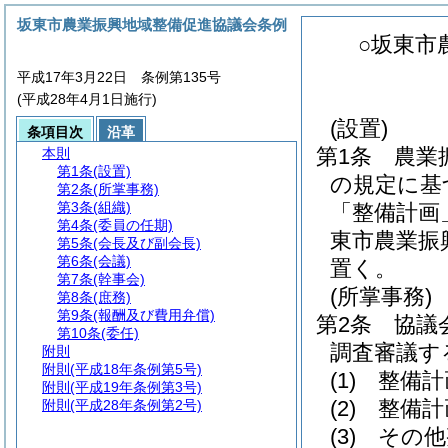
坂東市農業振興地域整備促進協議会条例
○坂東市
平成17年3月22日 条例第135号
(平成28年4月1日施行)
(設置)
条項目次
沿革
第1条
農業
本則
第1条
(設置)
の規定に基
第2条
(所掌事務)
第3条
(組織)
「整備計画
第4条
(委員の任期)
東市農業振
第5条
(会長及び副会長)
第6条
(会議)
置く。
第7条
(幹事会)
(所掌事務)
第8条
(庶務)
第9条
(報酬及び費用弁償)
第2条
協議
第10条
(委任)
調査審議す
附則
附則
(平成18年条例第5号)
(1)
整備計
附則
(平成19年条例第3号)
(2)
整備計
附則
(平成28年条例第2号)
(3)
その他