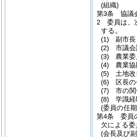
(組織)
第3条
協議
2
委員は、
する。
(1)
副市長
(2)
市議会
(3)
農業委
(4)
農業協
(5)
土地改
(6)
区長の
(7)
市の関
(8)
学識経
(委員の任期
第4条
委員
欠による委
(会長及び副