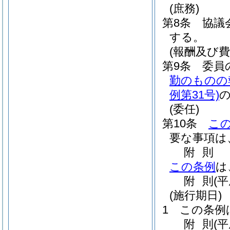
(庶務)
第8条
協議
する。
(報酬及び費
第9条
委員
勤のものの
例第31号)
(委任)
第10条
こ
要な事項は
附
則
この条例
は
附
則
(
(施行期日)
1
この条例
附
則
(