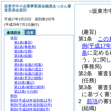
坂東市中小企業事業資金融資あっせん審
査委員会規則
○坂東市
平成17年3月22日 規則第102号
(平成29年7月1日施行)
(趣旨)
条項目次
沿革
第1条
この
本則
第1条
(趣旨)
例
(平成1
第2条
(事務局)
第3条
(任務)
条
に定める
第4条
(組織)
う。)
に関
第5条
第6条
(会議の招集)
(事務局)
第7条
(会議の成立)
第2条
審査
第8条
(会議の議決)
第9条
(意見の聴取)
(任務)
第10条
(書記)
第3条
審査
第11条
(秘密の保持)
第12条
(その他)
に基づく審
附則
2
前項
の審
附則
(平成18年規則第12号)
附則
(平成19年規則第23号)
(組織)
附則
(平成28年規則第6号)