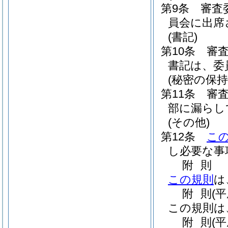
第9条
審査
員会に出席
(書記)
第10条
審
書記は、委
(秘密の保持
第11条
審
部に漏らし
(その他)
第12条
こ
し必要な事
附
則
この規則
は
附
則
(
この規則は
附
則
(