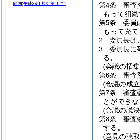
附則
(平成29年規則第16号)
第4条
審査
もって組織
第5条
委員
もって充て
2
委員長は
3
委員長に
る。
(会議の招集
第6条
審査
(会議の成立
第7条
審査
とができな
(会議の議決
第8条
審査
する。
(意見の聴取