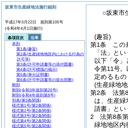
坂東市生産緑地法施行細則
○坂東市
平成17年3月22日 規則第105号
(令和4年4月1日施行)
(趣旨)
条項目次
沿革
第1条
この
本則
第1条
(趣旨)
「法」とい
第2条
(生産緑地地区内における行為の
許可等)
以下「令」
第3条
(許可申請書等の添付図書)
令第11号
第4条
(許可標識の掲示)
第5条
(身分証明書)
定めるもの
第6条
(許可申請書等の提出部数)
(生産緑地
附則
附則
(令和3年規則第20号)
第2条
法第
附則
(令和4年規則第8号)
は、生産緑
別表
(第3条関係)
様式第1号
(第2条関係)
請書」とい
様式第2号
(第2条関係)
2
法第8条
様式第3号
(第2条関係)
様式第4号
(第2条関係)
緑地地区内
様式第5号
(第2条関係)