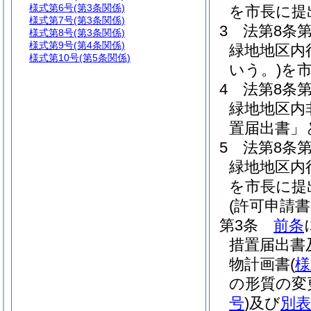
様式第6号
(第3条関係)
を市長に提
様式第7号
(第3条関係)
3
法第8条
様式第8号
(第3条関係)
様式第9号
(第4条関係)
緑地地区内
様式第10号
(第5条関係)
いう。)
を
4
法第8条
緑地地区内
置届出書」
5
法第8条
緑地地区内
を市長に提
(許可申請
第3条
前条
措置届出書
物計画書
(
様
の形質の変
号
)
及び
別表