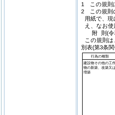
1
この規則
2
この規則
用紙で、現
え、なお使
附
則
(
この規則は
別表
(第3条関
行為の種類
建設物その他の工
物の新築、改築又
増築