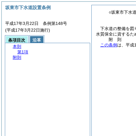
坂東市下水道設置条例
○坂東市下水
平成17年3月22日 条例第148号
下水道の整備を図
(平成17年3月22日施行)
水質保全に資するた
附
則
条項目次
沿革
この条例
は、平成
本則
第1項
附則