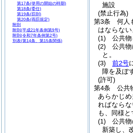
第17条
(使用の開始の時期)
施設
第18条
(委任)
(禁止行為)
第19条
(罰則)
第20条
(両罰規定)
第3条
何人
附則
はならない
附則
(平成21年条例第9号)
附則
(令和7年条例第2号)
(1)
公共物
別表
(第14条、第15条関係)
(2)
公共物
と。
(3)
前2号
障を及ぼ
(許可)
第4条
公共
あらかじめ
ればならな
も、同様と
(1)
公共物
新築し、