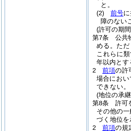
と。
(2)
前号
に
障のない
(許可の期間
第7条
公共
める。
ただ
これらに類
年以内とす
2
前項
の許
場合におい
できない。
(地位の承
第8条
許可
その他の一
づく地位を
2
前項
の規