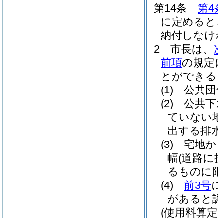
第14条
第4
に定めると
納付しなけ
2
市長は、
前項
の規定
とができる
(1)
公共団
(2)
公共下
ていない
出する排
(3)
宅地か
幅
(道路
るものに
(4)
前3号
があると
(使用料算定