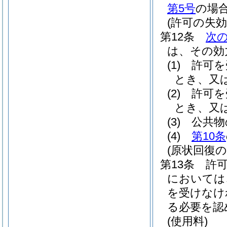
第5号
の場
(許可の失効
第12条
次
は、その効
(1)
許可を
とき、又
(2)
許可を
とき、又
(3)
公共物
(4)
第10条
(原状回復の
第13条
許
においては
を受けなけ
る必要を認
(使用料)