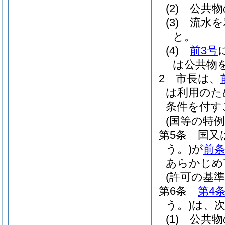
(2)
公共物
(3)
流水を
と。
(4)
前3号
は公共物
2
市長は、
は利用のた
条件を付す
(国等の特例
第5条
国又
う。)
が
前条
あらかじめ
(許可の基準
第6条
第4
う。)
は、
(1)
公共物