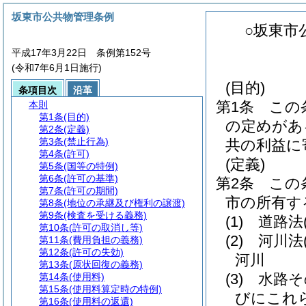
坂東市公共物管理条例
○坂東市
平成17年3月22日 条例第152号
(令和7年6月1日施行)
(目的)
条項目次
沿革
第1条
この
本則
第1条
(目的)
の定めがあ
第2条
(定義)
第3条
(禁止行為)
共の利益に
第4条
(許可)
(定義)
第5条
(国等の特例)
第6条
(許可の基準)
第2条
この
第7条
(許可の期間)
市の所有す
第8条
(地位の承継及び権利の譲渡)
第9条
(検査を受ける義務)
(1)
道路法
第10条
(許可の取消し等)
(2)
河川法
第11条
(費用負担の義務)
第12条
(許可の失効)
河川
第13条
(原状回復の義務)
(3)
水路そ
第14条
(使用料)
第15条
(使用料算定時の特例)
びにこれ
第16条
(使用料の返還)