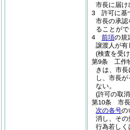
市長に届け
3
許可に基
市長の承認
ることがで
4
前項
の規
譲渡人が有
(検査を受け
第9条
工作
きは、市長
し、市長が
ない。
(許可の取消
第10条
市
次の各号
の
消し、その
行為若しく