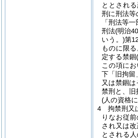
ととされる
刑に刑法等
「刑法等一
刑法
(明治
いう。)
第1
ものに限る
定する禁錮
この項にお
下「旧拘留
又は禁錮は
禁刑と、旧
(人の資格
4
拘禁刑又
りなお従前
され又は改
とされる人