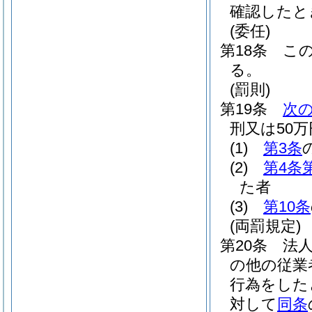
確認したと
(委任)
第18条
こ
る。
(罰則)
第19条
次
刑又は50
(1)
第3条
(2)
第4条
た者
(3)
第10条
(両罰規定)
第20条
法
の他の従業
行為をした
対して
同条