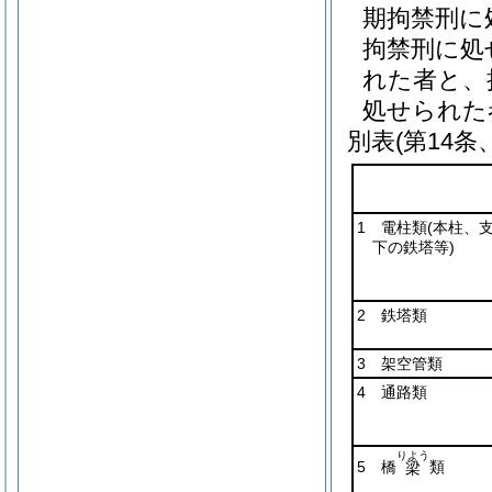
期拘禁刑に
拘禁刑に処
れた者と、
処せられた
別表
(第14条
1 電柱類
(本柱、
下の鉄塔等)
2 鉄塔類
3 架空管類
4 通路類
りよう
5 橋
類
梁