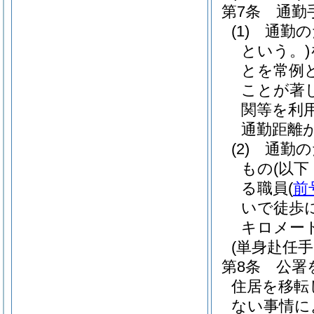
第7条
通勤
(1)
通勤の
という。)
とを常例
ことが著
関等を利
通勤距離
(2)
通勤の
もの
(以
る職員
(
前
いで徒歩
キロメー
(単身赴任手
第8条
公署
住居を移転
ない事情に