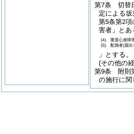
第7条
切替
定による坂
第5条第2
害者」とあ
(4)
重度心身障
(5)
配偶者
(届
」とする。
(その他の
第9条
附則
の施行に関