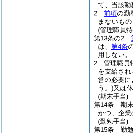
て、当該勤
2
前項
の勤
まないもの
(管理職員特
第13条の2
は、
第4条
用しない。
2
管理職員
を支給され
営の必要に
う。)
又は
(期末手当)
第14条
期
かつ、企業
(勤勉手当)
第15条
勤