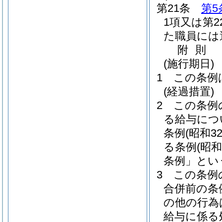
第21条
第5
1項又は第
た職員には
附
則
(施行期日)
1
この条例
(経過措置)
2
この条例
る給与につ
条例
(昭和3
る条例
(昭
条例」とい
3
この条例
合併前の条
の他の行為
給与に係る