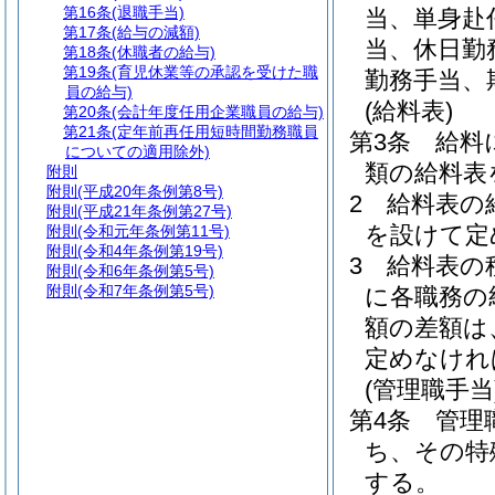
第16条
(退職手当)
当、単身赴
第17条
(給与の減額)
当、休日勤
第18条
(休職者の給与)
第19条
(育児休業等の承認を受けた職
勤務手当、
員の給与)
(給料表)
第20条
(会計年度任用企業職員の給与)
第21条
(定年前再任用短時間勤務職員
第3条
給料
についての適用除外)
類の給料表
附則
附則
(平成20年条例第8号)
2
給料表の
附則
(平成21年条例第27号)
を設けて定
附則
(令和元年条例第11号)
附則
(令和4年条例第19号)
3
給料表の
附則
(令和6年条例第5号)
附則
(令和7年条例第5号)
に各職務の
額の差額は
定めなけれ
(管理職手当
第4条
管理
ち、その特
する。