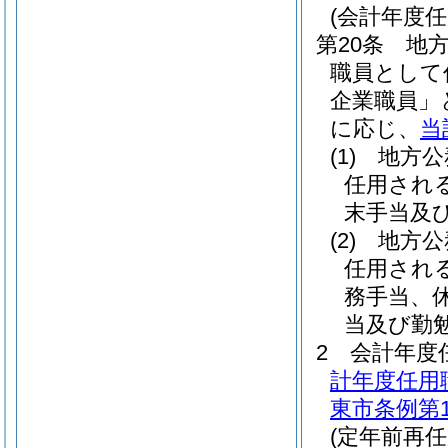
(会計年度
第20条
地方
職員として
企業職員」
に応じ、
当
(1)
地方公
任用され
末手当及
(2)
地方公
任用され
務手当、
当及び勤
2
会計年度
計年度任用
東市条例第1
(定年前再