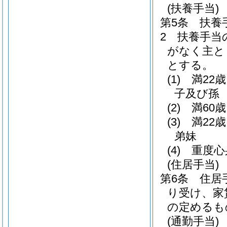
(扶養手当)
第5条
扶養
2
扶養手当
がなく主と
とする。
(1)
満22
子及び孫
(2)
満60
(3)
満22
弟妹
(4)
重度心
(住居手当)
第6条
住居
り受け、家
の定めるも
(通勤手当)