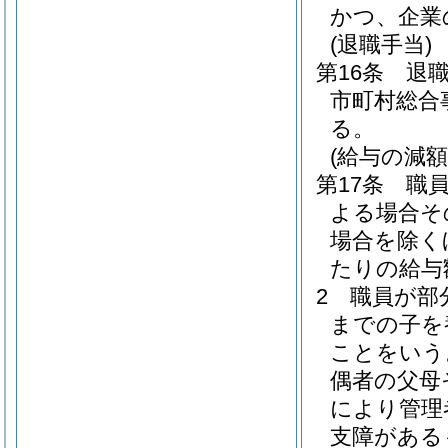
かつ、企業
(退職手当)
第16条
退
市町村総合
る。
(給与の減額
第17条
職
よる場合そ
場合を除く
たりの給与
2
職員が部
までの子を
ことをいう
偶者の父母
により管理
支障がある