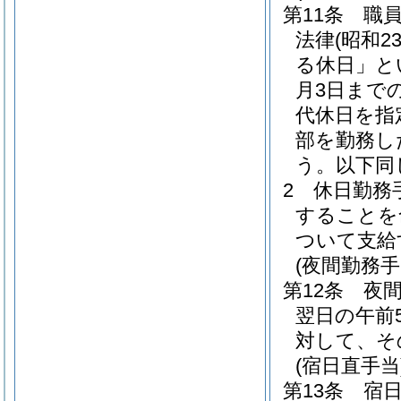
第11条
職
法律
(昭和2
る休日」と
月3日まで
代休日を指
部を勤務し
う。以下同
2
休日勤務
することを
ついて支給
(夜間勤務手
第12条
夜
翌日の午前
対して、そ
(宿日直手当
第13条
宿