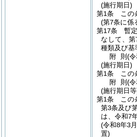
(施行期日)
第1条
この
(第7条に係
第17条
暫
なして、第
種類及び基
附
則
(
(施行期日)
第1条
この
附
則
(
(施行期日等
第1条
この
第3条及び
は、令和7
(令和8年
置)