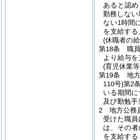
あると認め
勤務しない
ない1時間
を支給する
(休職者の給
第18条
職
より給与を
(育児休業
第19条
地
110号)
第2
いる期間に
及び勤勉手
2
地方公務
受けた職員
は、その者
を支給する