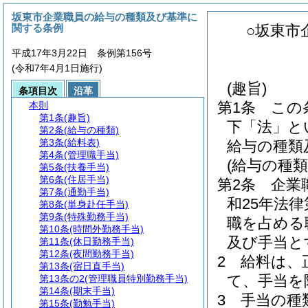
坂東市企業職員の給与の種類及び基準に
関する条例
○坂東市
平成17年3月22日 条例第156号
(令和7年4月1日施行)
(趣旨)
条項目次
沿革
第1条
この
本則
第1条
(趣旨)
下「法」と
第2条
(給与の種類)
第3条
(給料表)
給与の種類
第4条
(管理職手当)
(給与の種類
第5条
(扶養手当)
第6条
(住居手当)
第2条
企業
第7条
(通勤手当)
和25年法律第
第8条
(単身赴任手当)
第9条
(特殊勤務手当)
職を占める
第10条
(時間外勤務手当)
及び手当と
第11条
(休日勤務手当)
第12条
(夜間勤務手当)
2
給料は、
第13条
(宿日直手当)
て、手当を
第13条の2
(管理職員特別勤務手当)
第14条
(期末手当)
3
手当の種
第15条
(勤勉手当)