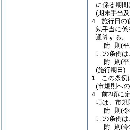
に係る期間
(期末手当
4
施行日の
勉手当に係
通算する。
附
則
(
この条例は
附
則
(
(施行期日)
1
この条例
(市規則への
4
前2項に
項は、市規
附
則
(
この条例は
附
則
(