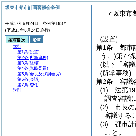
坂東市都市計画審議会条例
○坂東市
平成17年6月24日 条例第183号
(平成17年6月24日施行)
(設置)
条項目次
沿革
第1条
都市
本則
第1条
(設置)
う。)
第77
第2条
(所掌事務)
第3条
(組織)
(以下「審
第4条
(臨時委員)
(所掌事務)
第5条
(会長及び副会長)
第6条
(会議)
第2条
審議
第7条
(委任)
(1)
法第1
附則
調査審議
(2)
市長の
審議する
(3)
都市計
こと。