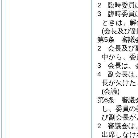
2
臨時委員
3
臨時委員
ときは、解
(会長及び副
第5条
審議
2
会長及び
中から、委
3
会長は、
4
副会長は
長が欠けた
(会議)
第6条
審議
し、委員の
び副会長が
2
審議会は
出席しなけ