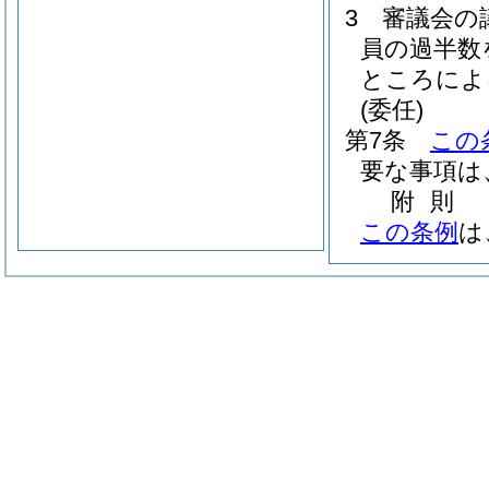
3
審議会の
員の過半数
ところによ
(委任)
第7条
この
要な事項は
附
則
この条例
は