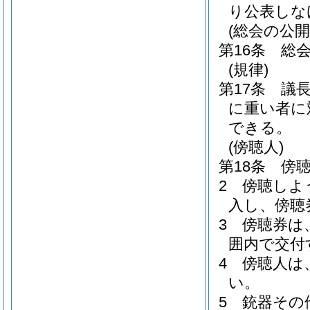
り公表しな
(総会の公開
第16条
総
(規律)
第17条
議
に重い者に
できる。
(傍聴人)
第18条
傍
2
傍聴しよ
入し、傍聴
3
傍聴券は
囲内で交付
4
傍聴人は
い。
5
銃器その