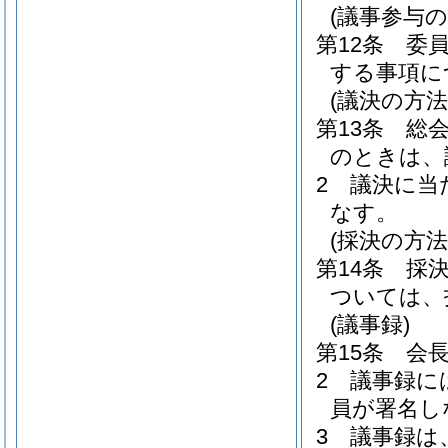
(議事参与の
第12条
委
する事項に
(議決の方法
第13条
総
のときは、
2
議決に当
なす。
(採決の方法
第14条
採
ついては、
(議事録)
第15条
会
2
議事録に
員が署名し
3
議事録は