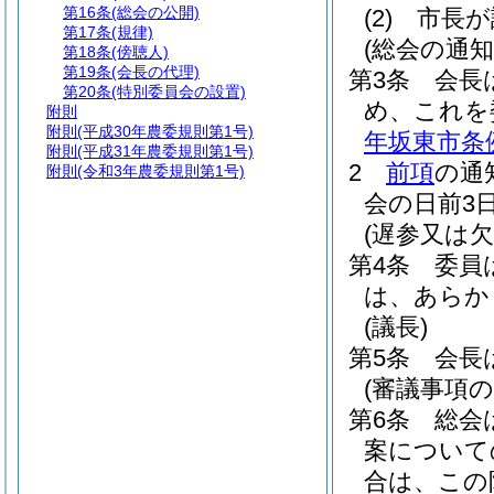
第16条
(総会の公開)
(2)
市長が
第17条
(規律)
(総会の通知
第18条
(傍聴人)
第19条
(会長の代理)
第3条
会長
第20条
(特別委員会の設置)
め、これを
附則
附則
(平成30年農委規則第1号)
年坂東市条例
附則
(平成31年農委規則第1号)
2
前項
の通
附則
(令和3年農委規則第1号)
会の日前3
(遅参又は欠
第4条
委員
は、あらか
(議長)
第5条
会長
(審議事項の
第6条
総会
案について
合は、この