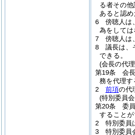
る者その他
あると認め
6
傍聴人は
為をしては
7
傍聴人は
8
議長は、
できる。
(会長の代理
第19条
会
務を代理す
2
前項
の代
(特別委員会
第20条
委
することが
2
特別委員
3
特別委員