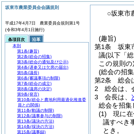
坂東市農業委員会会議規則
○坂東市
平成17年4月7日 農業委員会規則第1号
(令和3年4月1日施行)
(趣旨)
条項目次
沿革
第1条
坂東
本則
第1条
(趣旨)
議
(以下「
第2条
(総会の招集)
第3条
(総会の通知及び公示)
この規則の
第4条
(遅参又は欠席の届出)
(総会の招集
第5条
(議長)
第6条
(審議事項の制限)
第2条
総会
第7条
(総会の成立)
2
総会は、
第8条
(議席の決定)
第9条
(発言)
3
会長は、
第10条
(総会と農地利用最適化推進委
総会を招集
員との関係)
第11条
(動議の制限)
(1)
現に在
第12条
(議事参与の制限)
議すべき
第13条
(議決の方法)
第14条
(採決の方法)
とき。
第15条
(議事録)