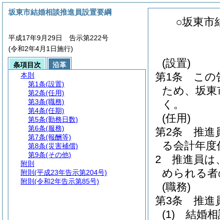
坂東市結婚相談推進員設置要綱
○坂東市
平成17年9月29日 告示第222号
(令和2年4月1日施行)
(設置)
条項目次
沿革
第1条
この
本則
第1条
(設置)
ため、坂東
第2条
(任用)
第3条
(職務)
く。
第4条
(任期)
(任用)
第5条
(勤務日数)
第6条
(服務)
第2条
推進
第7条
(報酬等)
る会計年度
第8条
(災害補償)
第9条
(その他)
2
推進員は
附則
められる者
附則
(平成23年告示第204号)
附則
(令和2年告示第85号)
(職務)
第3条
推進
(1)
結婚相