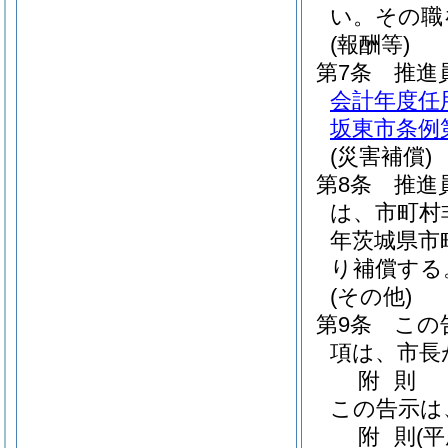
い。
その職
(報酬等)
第7条
推進
会計年度任
坂東市条例第
(災害補償)
第8条
推進
は、市町村
年茨城県市
り補償する
(その他)
第9条
この
項は、市長
附
則
この告示は
附
則
(