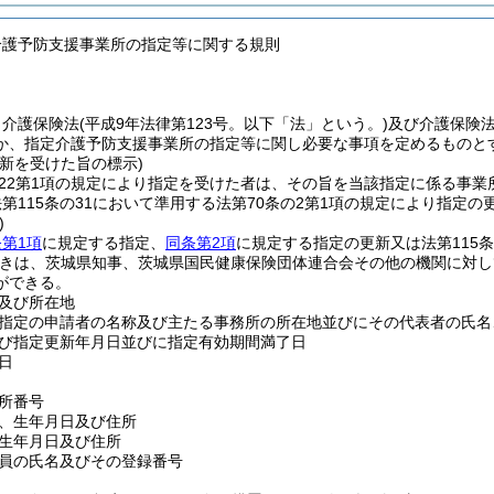
介護予防支援事業所の指定等に関する規則
、介護保険法
(平成9年法律第123号。以下「法」という。)
及び介護保険
か、指定介護予防支援事業所の指定等に関し必要な事項を定めるものと
新を受けた旨の標示)
の22第1項の規定により指定を受けた者は、その旨を当該指定に係る事
第115条の31において準用する法第70条の2第1項の規定により指定
)
第1項
に規定する指定、
同条第2項
に規定する指定の更新又は法第115
きは、茨城県知事、茨城県国民健康保険団体連合会その他の機関に対し
ができる。
及び所在地
指定の申請者の名称及び主たる事務所の所在地並びにその代表者の氏名
び指定更新年月日並びに指定有効期間満了日
日
所番号
、生年月日及び住所
生年月日及び住所
員の氏名及びその登録番号