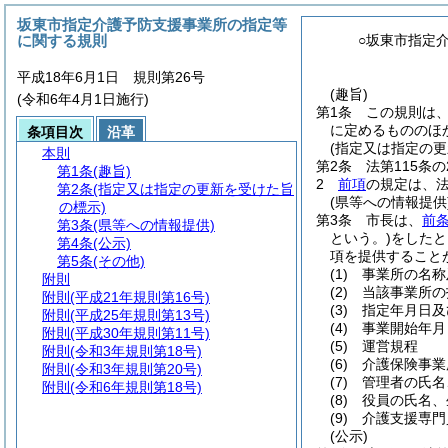
坂東市指定介護予防支援事業所の指定等
に関する規則
○坂東市指定
平成18年6月1日 規則第26号
(趣旨)
(令和6年4月1日施行)
第1条
この規則は
に定めるもののほ
条項目次
沿革
(指定又は指定の更
本則
第2条
法第115条
第1条
(趣旨)
2
前項
の規定は、法
第2条
(指定又は指定の更新を受けた旨
(県等への情報提供
の標示)
第3条
市長は、
前条
第3条
(県等への情報提供)
という。)
をしたと
第4条
(公示)
項を提供すること
第5条
(その他)
(1)
事業所の名称
附則
(2)
当該事業所の
附則
(平成21年規則第16号)
(3)
指定年月日及
附則
(平成25年規則第13号)
(4)
事業開始年月
附則
(平成30年規則第11号)
(5)
運営規程
附則
(令和3年規則第18号)
(6)
介護保険事業
附則
(令和3年規則第20号)
(7)
管理者の氏名
附則
(令和6年規則第18号)
(8)
役員の氏名、
(9)
介護支援専門
(公示)