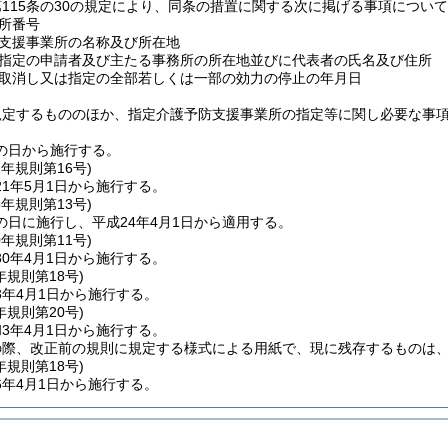
115条の30の規定により、同条の措置に関する次に掲げる事項につい
所番号
支援事業所の名称及び所在地
指定の申請者及び主たる事務所の所在地並びに代表者の氏名及び住所
取消し又は指定の全部若しくは一部の効力の停止の年月日
規定するもののほか、指定介護予防支援事業所の指定等に関し必要な事
の日から施行する。
1年
規則第16号)
1年5月1日から施行する。
5年
規則第13号)
の日に施行し、平成24年4月1日から適用する。
0年
規則第11号)
0年4月1日から施行する。
年
規則第18号)
3年4月1日から施行する。
年
規則第20号)
3年4月1日から施行する。
の際、改正前の規則に規定する様式による用紙で、現に残存するものは
年
規則第18号)
6年4月1日から施行する。