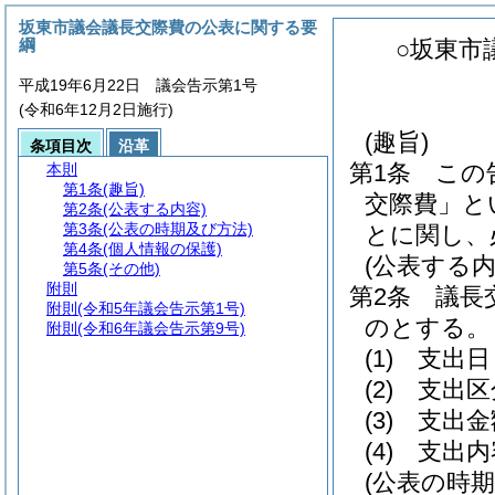
坂東市議会議長交際費の公表に関する要
綱
○坂東市
平成19年6月22日 議会告示第1号
(令和6年12月2日施行)
(趣旨)
条項目次
沿革
第1条
この
本則
第1条
(趣旨)
交際費」と
第2条
(公表する内容)
第3条
(公表の時期及び方法)
とに関し、
第4条
(個人情報の保護)
(公表する内
第5条
(その他)
附則
第2条
議長
附則
(令和5年議会告示第1号)
のとする。
附則
(令和6年議会告示第9号)
(1)
支出日
(2)
支出区
(3)
支出金
(4)
支出内
(公表の時期