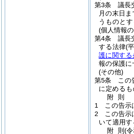
第3条
議長
月の末日ま
うものとす
(個人情報の
第4条
議長
する法律
(
護に関する
報の保護に
(その他)
第5条
この
に定めるも
附
則
1
この告示
2
この告示
いて適用す
附
則
(