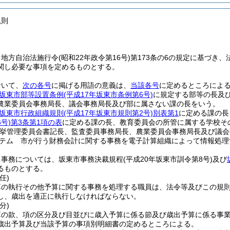
規則
、地方自治法施行令
(昭和22年政令第16号)
第173条の6の規定に基づき
関し必要な事項を定めるものとする。
おいて、
次の各号
に掲げる用語の意義は、
当該各号
に定めるところによ
坂東市部等設置条例
(平成17年坂東市条例第6号)
に規定する部等の長及
農業委員会事務局長、議会事務局長及び部に属さない課の長をいう。
坂東市行政組織規則
(平成17年坂東市規則第2号)
別表第1
に定める課の長
号)
第3条第1項の表
に定める課の長、教育委員会の所管に属する学校そ
挙管理委員会書記長、監査委員事務局長、農業委員会事務局長及び議会
テム 市が行う財務会計に関する事務を電子計算組織によって情報処理
る事務については、坂東市事務決裁規程
(平成20年坂東市訓令第8号)
及び
るものとする。
任)
算の執行その他予算に関する事務を処理する職員は、法令等及びこの規
し、歳出を適正に執行しなければならない。
分)
算の款、項の区分及び目並びに歳入予算に係る節及び歳出予算に係る事
歳出予算及び当該予算の事項別明細書の定めるところによる。