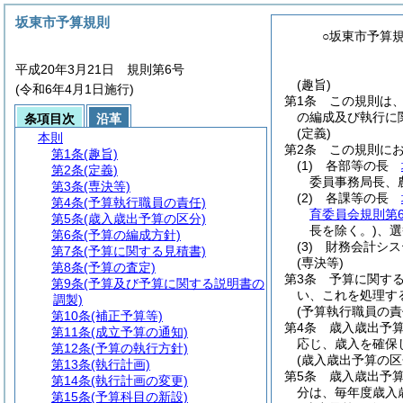
坂東市予算規則
○坂東市予算
平成20年3月21日 規則第6号
(趣旨)
(令和6年4月1日施行)
第1条
この規則は
の編成及び執行に
条項目次
沿革
(定義)
本則
第2条
この規則に
第1条
(趣旨)
(1)
各部等の長
第2条
(定義)
委員事務局長、
第3条
(専決等)
(2)
各課等の長
第4条
(予算執行職員の責任)
育委員会規則第6
第5条
(歳入歳出予算の区分)
長を除く。)
、選
第6条
(予算の編成方針)
(3)
財務会計シス
第7条
(予算に関する見積書)
(専決等)
第8条
(予算の査定)
第3条
予算に関す
第9条
(予算及び予算に関する説明書の
い、これを処理す
調製)
(予算執行職員の責
第10条
(補正予算等)
第4条
歳入歳出予
第11条
(成立予算の通知)
応じ、歳入を確保
第12条
(予算の執行方針)
(歳入歳出予算の区
第13条
(執行計画)
第5条
歳入歳出予
第14条
(執行計画の変更)
分は、毎年度歳入
第15条
(予算科目の新設)