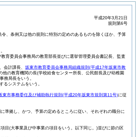
平成20年3月21日
規則第6号
、法令、条例又は他の規則に特別の定めのあるものを除くほか、予算
る。
び教育委員会事務局の教育部長並びに選挙管理委員会書記長、監査
、会計課長、
坂東市教育委員会事務局組織規則
(平成17年坂東市教
の他の教育機関の長
(学校給食センター所長、公民館長及び幼稚園
事務局長をいう。
するシステムをいう。
坂東市事務委任及び補助執行規則
(平成20年坂東市規則第11号)
に従
則に準拠し、かつ、予算の定めるところに従い、それぞれの職分に
業項目
(大事業及び中事業の項目をいう。以下同じ。)
並びに節の区