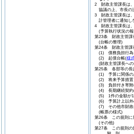
2
財政主管課長は
協議の上、市長の
3
財政主管課長は
計管理者に通知し
4
財政主管課長は
(予算執行状況の報
第23条
財政主管課
(台帳の整理)
第24条
財政主管課
(1)
債務負担行為
(2)
起債台帳
(
様式
(財政主管課長への
第25条
各部等の長
(1)
予算に関係の
(2)
将来予算措置
(3)
負担付き寄附
(4)
長期継続契約
(5)
1件の金額が
(6)
予算計上以外
(7)
その他市財政
(帳票の様式)
第26条
この規則に
(その他)
第27条
この規則の
附
則