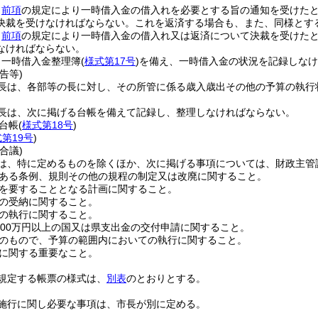
、
前項
の規定により一時借入金の借入れを必要とする旨の通知を受けた
決裁を受けなければならない。
これを返済する場合も、また、同様とす
、
前項
の規定により一時借入金の借入れ又は返済について決裁を受けた
なければならない。
、一時借入金整理簿
(
様式第17号
)
を備え、一時借入金の状況を記録しなけ
告等)
長は、各部等の長に対し、その所管に係る歳入歳出その他の予算の執行
長は、次に掲げる台帳を備えて記録し、整理しなければならない。
台帳
(
様式第18号
)
第19号
)
合議)
は、特に定めるものを除くほか、次に掲げる事項については、財政主管
ある条例、規則その他の規程の制定又は改廃に関すること。
を要することとなる計画に関すること。
の受納に関すること。
の執行に関すること。
100万円以上の国又は県支出金の交付申請に関すること。
のもので、予算の範囲内においての執行に関すること。
に関する重要なこと。
規定する帳票の様式は、
別表
のとおりとする。
施行に関し必要な事項は、市長が別に定める。