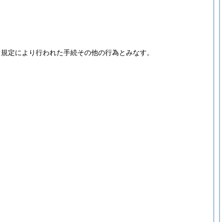
当規定により行われた手続その他の行為とみなす。