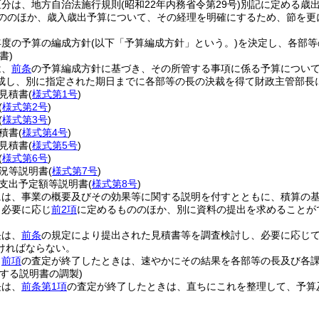
区分は、地方自治法施行規則
(昭和22年内務省令第29号)
別記に定める歳
ののほか、歳入歳出予算について、その経理を明確にするため、節を更
年度の予算の編成方針
(以下「予算編成方針」という。)
を決定し、各部等
書)
は、
前条
の予算編成方針に基づき、その所管する事項に係る予算につい
成し、別に指定された期日までに各部等の長の決裁を得て財政主管部長
見積書
(
様式第1号
)
(
様式第2号
)
(
様式第3号
)
積書
(
様式第4号
)
見積書
(
様式第5号
)
(
様式第6号
)
況等説明書
(
様式第7号
)
支出予定額等説明書
(
様式第8号
)
には、事業の概要及びその効果等に関する説明を付すとともに、積算の
、必要に応じ
前2項
に定めるもののほか、別に資料の提出を求めることが
長は、
前条
の規定により提出された見積書等を調査検討し、必要に応じ
ければならない。
、
前項
の査定が終了したときは、速やかにその結果を各部等の長及び各
する説明書の調製)
長は、
前条第1項
の査定が終了したときは、直ちにこれを整理して、予算