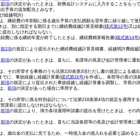
、
前項
の決定があったときは、財務会計システムに入力することをもっ
歳出予算の追加配当とみなす。
び繰越明許)
は、継続費の年割額に係る歳出予算の支払残額を翌年度に繰り越して使
きは、別に指定する期日までに継続費繰越計算見積書
(
様式第12号
)
又は
に提出しなければならない。
継続費に係る継続年度が終了したときは、継続費精算報告書
(
様式第14号
)
、
前2項
の規定により提出された継続費繰越計算見積書、繰越明許費繰越
、
前項
の決定があったときは、直ちに、各課等の長及び会計管理者に通
は、その所管する事務のうち法第220条第3項ただし書の規定による歳
までに、事故繰越し繰越計算書
(
様式第15号
)
を作成し、各部等の長の決
、
前項
の規定により提出された事故繰越し繰越計算書を調製し、市長の
は、
前項
の決定があった場合に準用する。
は、その所管に係る特別会計について法第218条第4項の規定を適用す
主管課長に提出しなければならない。
、
前項
の規定により、弾力条項適用申請書の提出を受けたときは、その
、
前項
の決定があったときは、直ちに当該各部等の長及び会計管理者に
は、歳出金の支払に充てるため、一時借入金の借入れを必要と認めると