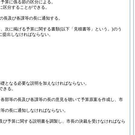
出予算に係る節の区分による。
に区分することができる。
の長及び各課等の長に通知する。
て、次に掲げる予算に関する書類
(以下「見積書等」という。)
のう
に提出しなければならない。
基礎となる必要な説明を加えなければならない。
できる。
て各部等の長及び各課等の長の意見を聴いて予算原案を作成し、市
課等の長に通知しなければならない。
及び予算に関する説明書を調製し、市長の決裁を受けなければなら