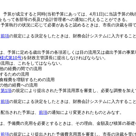
、予算が成立すると同時
(当初予算にあっては、4月1日)
に当該予算の執
をもって各部等の長及び会計管理者への通知に代えることができる。
、予算執行の状況に応じて必要があると認めるときは、市長の決裁を得
、
前項
の規定による決定をしたときは、財務会計システムに入力するこ
は、予算に定める歳出予算の各項若しくは目の流用又は歳出予算の事業
様式第10号
)
を財政主管課長に提出しなければならない。
の流用は、これをしてはならない。
他の経費の間での流用
するための流用
食糧費を増額するための流用
の他の経費への流用
、
第1項
の規定により提出された予算流用票を審査し、必要な調整を加え
、
前項
の規定による決定をしたときは、財務会計システムに入力するこ
り配当された予算は、
前項
の通知により変更されたものとみなす。
は、予備費の充用を必要とするときは、その理由、金額及び積算の基礎
、
前項
の規定により提出された予備費充用票を審査し、市長の決裁を受