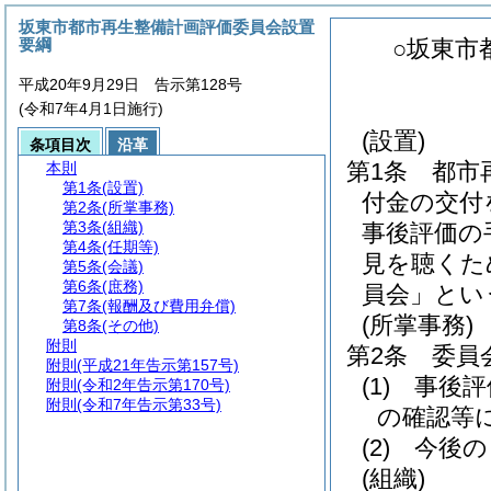
坂東市都市再生整備計画評価委員会設置
要綱
○坂東市
平成20年9月29日 告示第128号
(令和7年4月1日施行)
(設置)
条項目次
沿革
第1条
都市
本則
第1条
(設置)
付金の交付
第2条
(所掌事務)
第3条
(組織)
事後評価の
第4条
(任期等)
見を聴くた
第5条
(会議)
第6条
(庶務)
員会」とい
第7条
(報酬及び費用弁償)
(所掌事務)
第8条
(その他)
附則
第2条
委員
附則
(平成21年告示第157号)
(1)
事後評
附則
(令和2年告示第170号)
附則
(令和7年告示第33号)
の確認等
(2)
今後の
(組織)