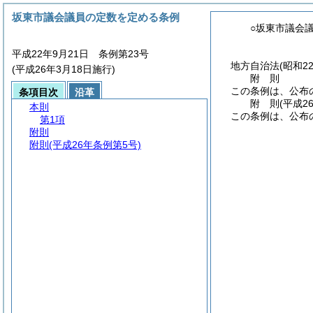
坂東市議会議員の定数を定める条例
○坂東市議会
平成22年9月21日 条例第23号
地方自治法
(昭和2
(平成26年3月18日施行)
附
則
この条例は、公布
条項目次
沿革
附
則
(平成2
本則
この条例は、公布
第1項
附則
附則
(平成26年条例第5号)