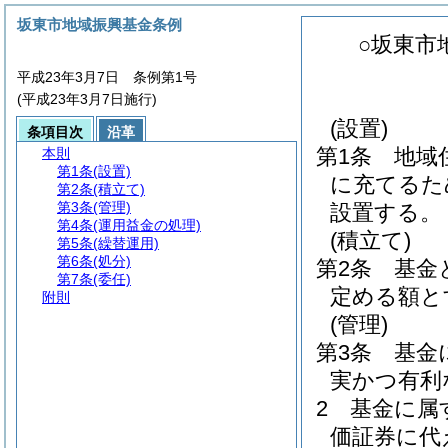
坂東市地域振興基金条例
○坂東市
平成23年3月7日 条例第1号
(平成23年3月7日施行)
(設置)
条項目次
沿革
第1条
地域
本則
第1条
(設置)
に充てるた
第2条
(積立て)
第3条
(管理)
設置する。
第4条
(運用益金の処理)
(積立て)
第5条
(繰替運用)
第6条
(処分)
第2条
基金
第7条
(委任)
定める額と
附則
(管理)
第3条
基金
実かつ有利
2
基金に属
価証券に代