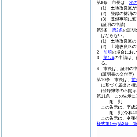
第8条
市長は、
次
(1)
土地改良区が
(2)
登録の抹消の
(3)
登録事項に変
(証明の申請)
第9条
第2条
の証明
ばならない。
(1)
土地改良区の
(2)
土地改良区の
2
前項
の場合にお
3
第1項
の申請は、
る。
4
市長は、証明の
(証明書の交付等)
第10条
市長は、
前
に基づく届出と相
(登録簿等の不開示
第11条
この告示に
附
則
この告示は、平成2
附
則
(令和4
この告示は、令和
様式第1号
(第3条―