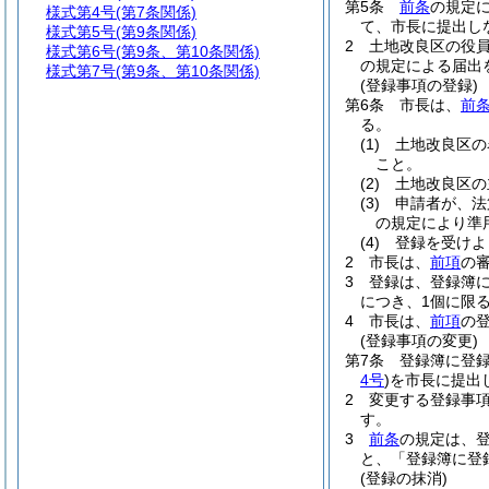
第5条
前条
の規定
様式第4号
(第7条関係)
て、市長に提出し
様式第5号
(第9条関係)
2
土地改良区の役員
様式第6号
(第9条、第10条関係)
の規定による届出
様式第7号
(第9条、第10条関係)
(登録事項の登録)
第6条
市長は、
前
る。
(1)
土地改良区の
こと。
(2)
土地改良区の
(3)
申請者が、法第
の規定により準
(4)
登録を受けよ
2
市長は、
前項
の
3
登録は、登録簿
につき、1個に限
4
市長は、
前項
の
(登録事項の変更)
第7条
登録簿に登
4号
)
を市長に提出
2
変更する登録事項
す。
3
前条
の規定は、
と、「登録簿に登
(登録の抹消)