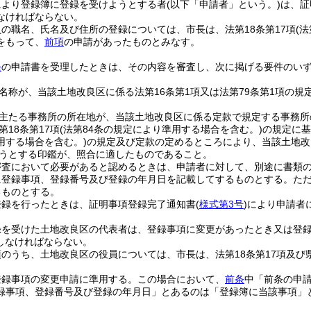
により登録簿に登録を受けようとする者
(以下「申請者」という。)
は、証
なければならない。
の職名、氏名及び住所の登録については、市長は、法第18条第17項
(
をもって、
前項
の申請があったものとみなす。
条
の申請書を受理したときは、その内容を審査し、次に掲げる要件のい
名称が、当該土地改良区に係る法第16条第1項又は法第79条第1項の規
主たる事務所の所在地が、当該土地改良区に係る定款で規定する事務所
18条第17項
(法第84条の規定により準用する場合を含む。)
の規定に基
用する場合を含む。)
の規定及び定款の定めるところにより、当該土地改
うとする印鑑が、照合に適したものであること。
審査において必要があると認めるときは、申請者に対して、別途に書類
に登録事項、登録番号及び登録の年月日を記載してするものとする。
た
るものとする。
登録を行ったときは、証明事項登録完了通知書
(
様式第3号
)
により申請者
録を受けた土地改良区の代表者は、登録事項に変更があったとき又は登
しなければならない。
のうち、土地改良区の役員については、市長は、法第18条第17項及び
登録事項の変更申請に準用する。
この場合において、
前条
中「前条の申請
録事項、登録番号及び登録の年月日」とあるのは「登録簿に当該事項」