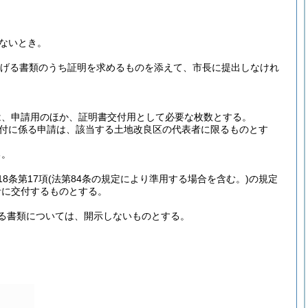
ないとき。
げる書類のうち証明を求めるものを添えて、市長に提出しなけれ
は、申請用のほか、証明書交付用として必要な枚数とする。
付に係る申請は、該当する土地改良区の代表者に限るものとす
る。
8条第17項
(法第84条の規定により準用する場合を含む。)
の規定
者に交付するものとする。
る書類については、開示しないものとする。