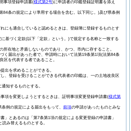
明事項登録申請書
(
様式第2号
)
に申請者の印鑑登録証明書を添え
法第84条の規定により準用する場合を含む。以下同じ。)
及び県条例
ずれにも適合していると認めるときは、登録簿に登録するものとす
定に基づく定款
(以下「定款」という。)
で規定する名称と一致する
の所在地と矛盾しないものであり、かつ、市内に存すること。
づく届出があった者で、申請時において法第19条第1項
(法第84条
良区を代表する者であること。
の提出を求めることができる。
だし、登録を受けることができる代表者の印鑑は、一の土地改良区
に通知するものとする。
録事項を変更しようとするときは、証明事項変更登録申請書
(
様式第
県条例の規定による届出をもって、
前項
の申請があったものとみな
書」とあるのは「第7条第1項の規定による変更登録の申請書」
と読み替えるものとする。