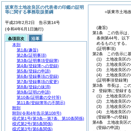
坂東市土地改良区の代表者の印鑑の証明
等に関する事務取扱要綱
○坂東市土地
平成23年2月2日 告示第14号
(趣旨)
(令和4年6月1日施行)
第1条
この告示は
条例第44号。以下
条項目次
沿革
めるものとする。
本則
(証明事項)
第1条
(趣旨)
第2条
この告示に
第2条
(証明事項)
(1)
土地改良区の
第3条
(証明事項登録簿)
(2)
土地改良区の
第4条
(登録簿への登録)
(3)
土地改良区の
第5条
(登録の申請)
(4)
土地改良区の
第6条
(登録事項の登録)
(証明事項登録簿)
第7条
(登録事項の変更)
第3条
市長は、こ
第8条
(登録の抹消)
2
登録簿に登録す
第9条
(証明の申請)
(1)
土地改良区の
第10条
(証明書の交付等)
(2)
土地改良区の
第11条
(登録簿等の不開示)
(3)
土地改良区の
附則
(4)
土地改良区の
附則
(令和4年告示第108号)
(登録簿への登録)
様式第1号
(第3条―第7条、第10条関係)
第4条
土地改良区
様式第2号
(第5条関係)
(登録の申請)
様式第3号
(第6条関係)