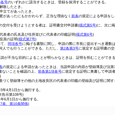
の各号
のいずれかに該当するときは、登録を抹消することができる。
解散したとき。
申立てがあったとき。
更があったにもかかわらず、正当な理由なく
前条
の規定による申請をし
の交付を受けようとする者は、証明書交付申請書
(
様式第5号
)
に、次に掲
代表者の氏名及び住所並びに代表者の印鑑証明
(
様式第6号
)
役員の証明
(
様式第7号
)
いて、
同項各号
に掲げる書類に関し、申請の際に市長に提出すべき通数
何人でも行うことができる。
ただし、
第2条第3号
に規定する証明書の交
申請が不当な目的によることが明らかなときは、証明を拒むことができ
条
の規定による申請があったときは、当該申請の内容が登録簿及び法第1
違ないことを確認の上、
前条第1項各号
に規定する証明に奥書して申請
)
基づく登録簿その他の土地改良区の代表者の印鑑の登録及び証明に関す
3年4月1日から施行する。
年
告示第108号)
4年6月1日から施行する。
第7条、第10条関係)