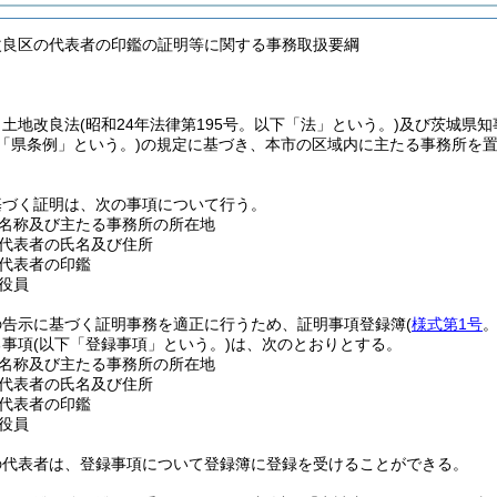
改良区の代表者の印鑑の証明等に関する事務取扱要綱
、土地改良法
(昭和24年法律第195号。以下「法」という。)
及び茨城県知
「県条例」という。)
の規定に基づき、本市の区域内に主たる事務所を
基づく証明は、次の事項について行う。
名称及び主たる事務所の所在地
代表者の氏名及び住所
代表者の印鑑
役員
の告示に基づく証明事務を適正に行うため、証明事項登録簿
(
様式第1号
る事項
(以下「登録事項」という。)
は、次のとおりとする。
名称及び主たる事務所の所在地
代表者の氏名及び住所
代表者の印鑑
役員
の代表者は、登録事項について登録簿に登録を受けることができる。