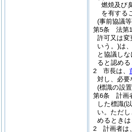
燃焼及び
を有する
(事前協議等
第5条
法第
許可又は変
いう。)
は
と協議しな
ると認める
2
市長は、
対し、必要
(標識の設置
第6条
計画
した標識
(
い。
ただし
めるときは
2
計画者は