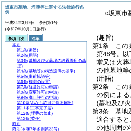
坂東市墓地、埋葬等に関する法律施行条
例
○坂東市
平成24年3月9日 条例第1号
(令和7年10月1日施行)
(趣旨)
条項目次
沿革
第1条
この
本則
第1条
(趣旨)
第48号。
第2条
(用語)
第3条
(墓地及び火葬場の設置場所の基
堂又は火葬
準)
の他墓地等
第4条
(墓地等の構造設備の基準)
第5条
(事前協議等)
(用語)
第6条
(標識の設置)
第2条
この
第7条
(経営許可の申請)
第8条
(変更許可の申請)
の例による
第9条
(廃止許可の申請)
(墓地及び
第10条
(みなし許可に係る届出)
第11条
(工事完了届)
第3条
墓地
第12条
(埋葬の禁止)
適合すると
第13条
(委任)
附則
の他周囲の
附則
(令和7年条例第23号)