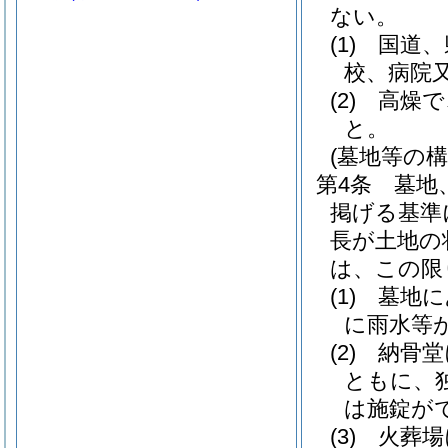
ない。
(1)
国道、
校、病院
(2)
高燥で
と。
(墓地等の
第4条
墓地
掲げる基準
長が土地の
は、この限
(1)
墓地に
に雨水等
(2)
納骨堂
ともに、
は施錠が
(3)
火葬場