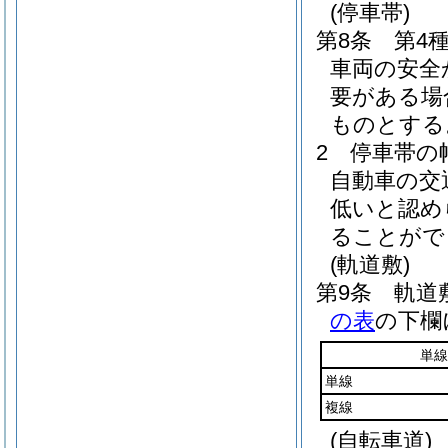
(停車帯)
第8条
第4
車両の安全
要がある場
ものとする
2
停車帯の
自動車の交
低いと認め
ることがで
(軌道敷)
第9条
軌道
の表
の下欄
単線
単線
複線
(自転車道)