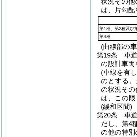
状況その他
は、片勾配
第1種、第2種及び
第4種
(曲線部の車
第19条
車
の設計車両
(車線を有
のとする。
の状況その
は、この限
(緩和区間)
第20条
車
だし、第4
の他の特別