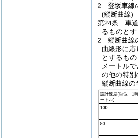
2
登坂車線
(縦断曲線)
第24条
車
るものとす
2
縦断曲線
曲線形に応
とするもの
メートルで
の他の特別
縦断曲線の
設計速度
(単位 1
ートル)
100
80