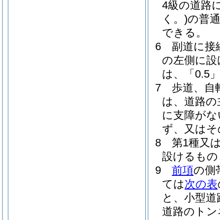
4級の道路
く。)
の普通
できる。
6
副道に接
の左側に設
は、「0.5
7
歩道、自
は、道路の
に支障がな
ず、又はそ
8
第1種又
設けるもの
9
前項
の側
ては
次の表
と、小型道
道路のトン