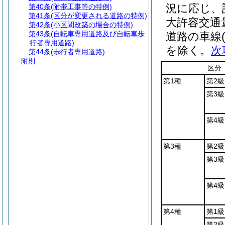
況に応じ、
第40条
(附帯工事等の特例)
第41条
(区分が変更される道路の特例)
大許容交通
第42条
(小区間改築の場合の特例)
第43条
(自転車専用道路及び自転車歩
道路の車線
行者専用道路)
を除く。
次
第44条
(歩行者専用道路)
附則
区分
第1種
第2級
第3級
第4級
第3種
第2級
第3級
第4級
第4種
第1級
第2級