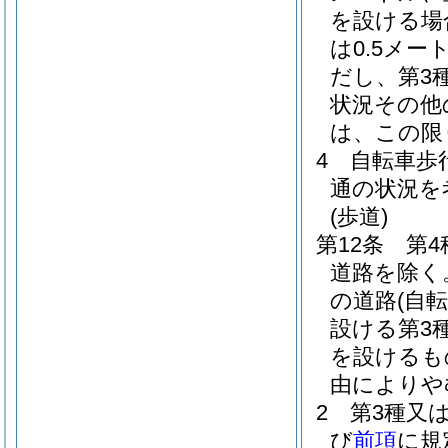
を設ける場
は0.5メー
だし、第3
状況その他
は、この限
4
自転車歩
通の状況を
(歩道)
第12条
第4
道路を除く
の道路
(自
設ける第3
を設けるも
由によりや
2
第3種又
び
前項
に規