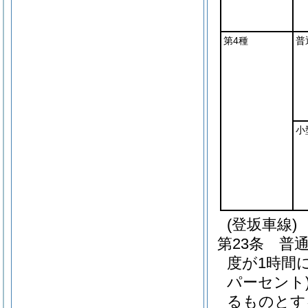
第4種
普
小
(登坂車線)
第23条
普
度が1時間
パーセント
るものとす