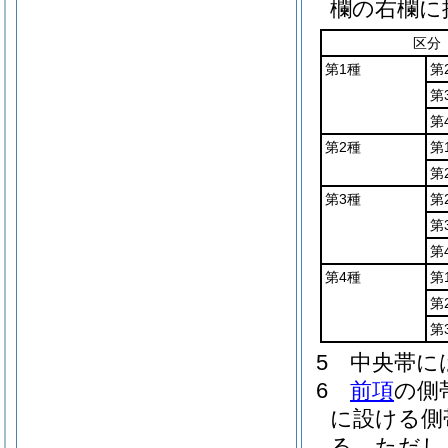
欄の右欄に
区分
第1種
第
第
第
第2種
第
第
第3種
第
第
第
第4種
第
第
第
5
中央帯に
6
前項
の側
に設ける側
る。
ただし