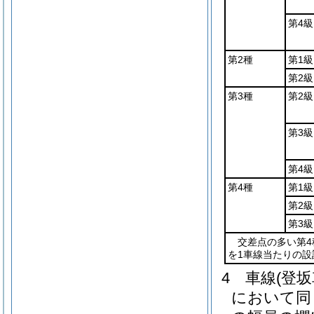
第4級
第2種
第1級
第2級
第3種
第2級
第3級
第4級
第4種
第1級
第2級
第3級
交差点の多い第4
を1車線当たりの設
4
車線
(登
において同