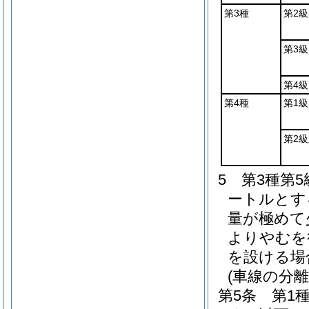
第3種
第2級
第3級
第4級
第4種
第1級
第2級
5
第3種第
ートルとす
量が極めて
よりやむを
を設ける場
(車線の分離
第5条
第1