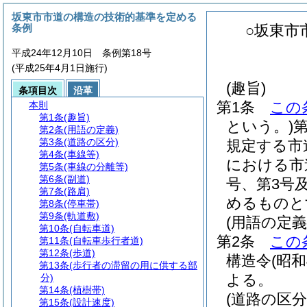
坂東市市道の構造の技術的基準を定める
条例
○坂東市
平成24年12月10日 条例第18号
(平成25年4月1日施行)
(趣旨)
条項目次
沿革
第1条
この
本則
第1条
(趣旨)
という。)
第2条
(用語の定義)
第3条
(道路の区分)
規定する市
第4条
(車線等)
における市
第5条
(車線の分離等)
第6条
(副道)
号、第3号
第7条
(路肩)
めるものと
第8条
(停車帯)
第9条
(軌道敷)
(用語の定義
第10条
(自転車道)
第2条
この
第11条
(自転車歩行者道)
第12条
(歩道)
構造令
(昭
第13条
(歩行者の滞留の用に供する部
よる。
分)
第14条
(植樹帯)
(道路の区分
第15条
(設計速度)