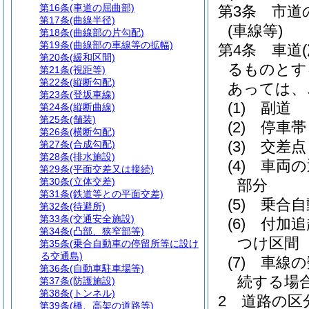
第16条
(車道の屈曲部)
第3条
市道
第17条
(曲線半径)
(車線等)
第18条
(曲線部の片勾配)
第19条
(曲線部の車線等の拡幅)
第4条
車道
第20条
(緩和区間)
るものとす
第21条
(視距等)
第22条
(縦断勾配)
あっては、
第23条
(登坂車線)
(1)
副道
第24条
(縦断曲線)
第25条
(舗装)
(2)
停車帯
第26条
(横断勾配)
(3)
交差点
第27条
(合成勾配)
第28条
(排水施設)
(4)
車両の
第29条
(平面交差又は接続)
第30条
(立体交差)
部分
第31条
(鉄道等との平面交差)
(5)
乗合自
第32条
(待避所)
第33条
(交通安全施設)
(6)
付加追
第34条
(凸部、狭窄部等)
つけ区間
第35条
(乗合自動車の停留所等に設け
る交通島)
(7)
車線の
第36条
(自動車駐車場等)
続する場
第37条
(防護施設)
第38条
(トンネル)
2
道路の区
第39条
(橋、高架の道路等)