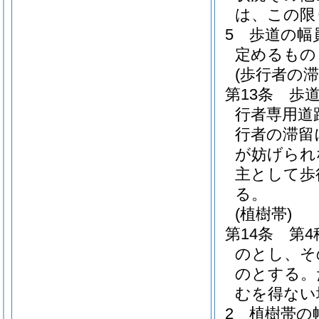
は、この限
5
歩道の幅
定めるもの
(歩行者の
第13条
歩
行者専用道
行者の滞留
が妨げられ
主として歩
る。
(植樹帯)
第14条
第
のとし、そ
のとする。
むを得ない
2
植樹帯の