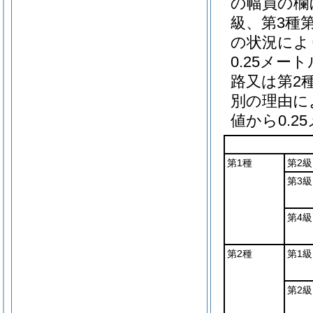
の幅員の欄
級、第3種
の状況によ
0.25メ
路又は第2
別の理由に
値から0.
第1種
第2級
第3級
第4級
第2種
第1級
第2級