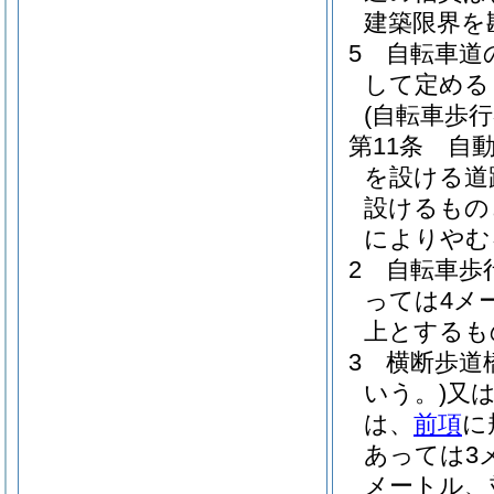
建築限界を
5
自転車道
して定める
(自転車歩行
第11条
自
を設ける道
設けるもの
によりやむ
2
自転車歩
っては4メ
上とするも
3
横断歩道
いう。)
又
は、
前項
に
あっては3
メートル、