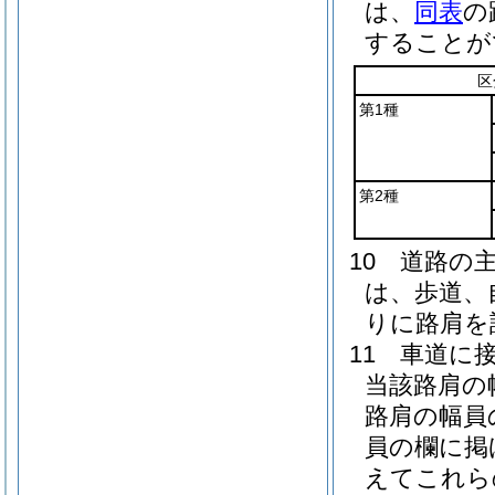
は、
同表
の
することが
区
第1種
第2種
10
道路の
は、歩道、
りに路肩を
11
車道に
当該路肩の
路肩の幅員
員の欄に掲
えてこれら