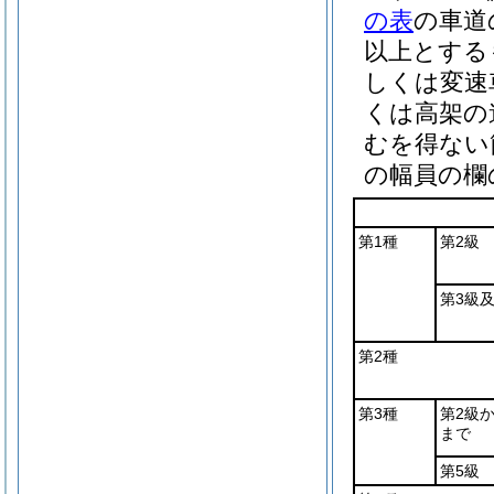
の表
の車道
以上とする
しくは変速
くは高架の
むを得ない
の幅員の欄
第1種
第2級
第3級
第2種
第3種
第2級
まで
第5級