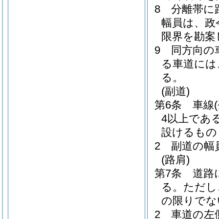
8
分離帯に
幅員は、政
限界を勘案
9
同方向の
る車道には
る。
(副道)
第6条
車線
4以上であ
設けるもの
2
副道の幅
(路肩)
第7条
道路
る。
ただし
の限りでな
2
車道の左