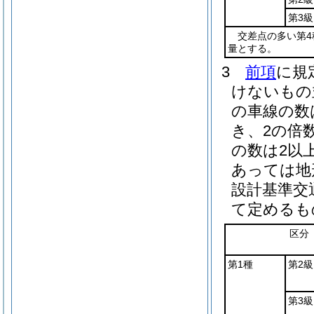
第3級
交差点の多い第4
量とする。
3
前項
に規
けないもの
の車線の数
き、2の倍数
の数は2以
あっては地
設計基準交
て定めるも
区分
第1種
第2級
第3級