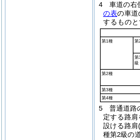
4
車道の右
の表
の車道
するものと
第1種
第
第
級
第2種
第3種
第4種
5
普通道路
定する路肩
設ける路肩
種第2級の