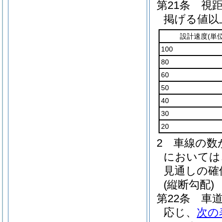
第21条
視
掲げる値以
設計速度
(単
100
80
60
50
40
30
20
2
車線の数
においては
見通しの確
(縦断勾配)
第22条
車
応じ、
次の