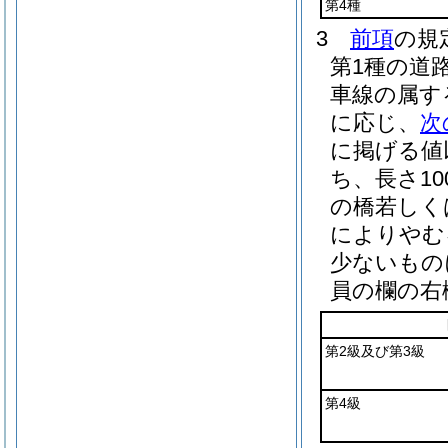
第4種
3
前項
の規
第1種の道
車線の属す
に応じ、
次
に掲げる値
ち、長さ1
の橋若しく
によりやむ
少ないもの
員の欄の右
第2級及び第3級
第4級