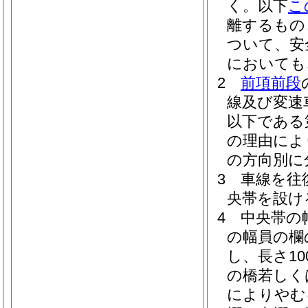
く。以下
こ
離するもの
ついて、安
においても
2
前項前段
線及び変速
以下である
の理由によ
の方向別に
3
車線を往
央帯を設け
4
中央帯の
の幅員の欄
し、長さ1
の橋若しく
によりやむ