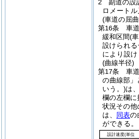
2
副道の設
ロメートル
(車道の屈曲
第16条
車
緩和区間
(
設けられる
により設け
(曲線半径)
第17条
車
の曲線部」
いう。)
は
欄の左欄に
状況その他
は、
同表
の
ができる。
設計速度
(単位