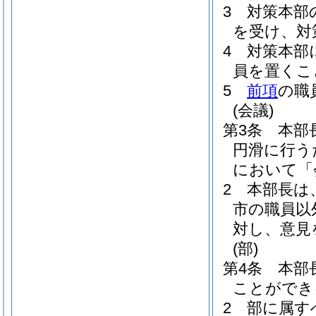
3
対策本部
を受け、対
4
対策本部
員を置くこ
5
前項
の職
(会議)
第3条
本部
円滑に行う
において「
2
本部長は
市の職員以
対し、意見
(部)
第4条
本部
ことができ
2
部に属す