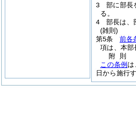
3
部に部長
る。
4
部長は、
(雑則)
第5条
前各
項は、本部
附
則
この条例
は
日から施行