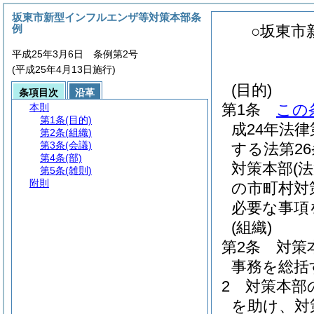
坂東市新型インフルエンザ等対策本部条
例
○坂東市
平成25年3月6日 条例第2号
(平成25年4月13日施行)
(目的)
条項目次
沿革
第1条
この
本則
第1条
(目的)
成24年法律
第2条
(組織)
第3条
(会議)
する法第2
第4条
(部)
対策本部
(
第5条
(雑則)
附則
の市町村対
必要な事項
(組織)
第2条
対策
事務を総括
2
対策本部
を助け、対