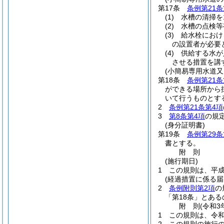
第17条
条例第21条
(1)
水槽の清掃を
(2)
水槽の点検等
(3)
給水栓におけ
の設置者が必要
(4)
供給する水が
させる措置を講
(小簡易専用水道
第18条
条例第21条
ができる場所から
いて行うものとす
2
条例第21条第4項
3
第8条第4項
の規
(身分証明書)
第19条
条例第29条
書とする。
附
則
(施行期日)
1
この規則は、平成
(経過措置に係る届
2
条例附則第2項
の
「第18条」とあ
附
則
(令和3
1
この規則は、令和