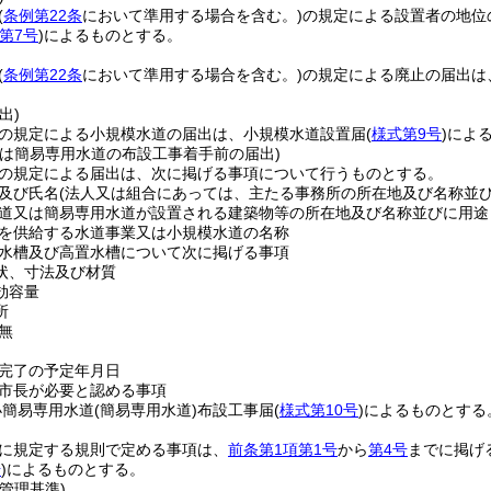
(
条例第22条
において準用する場合を含む。)
の規定による設置者の地位
第7号
)
によるものとする。
(
条例第22条
において準用する場合を含む。)
の規定による廃止の届出は
出)
の規定による小規模水道の届出は、小規模水道設置届
(
様式第9号
)
によ
又は簡易専用水道の布設工事着手前の届出)
の規定による届出は、次に掲げる事項について行うものとする。
及び氏名
(法人又は組合にあっては、主たる事務所の所在地及び名称並び
道又は簡易専用水道が設置される建築物等の所在地及び名称並びに用途
を供給する水道事業又は小規模水道の名称
水槽及び高置水槽について次に掲げる事項
状、寸法及び材質
効容量
所
無
完了の予定年月日
市長が必要と認める事項
小簡易専用水道
(簡易専用水道)
布設工事届
(
様式第10号
)
によるものとする
に規定する規則で定める事項は、
前条第1項第1号
から
第4号
までに掲げ
号
)
によるものとする。
管理基準)