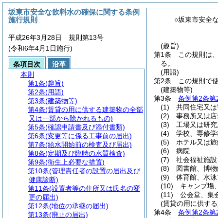
坂東市安全な飲料水の確保に関する条例
施行規則
○坂東市安全
平成26年3月28日 規則第13号
(趣旨)
(令和6年4月1日施行)
第1条
この規則は
る。
条項目次
沿革
(用語)
本則
第2条
この規則で
第1条
(趣旨)
(建築物等)
第2条
(用語)
第3条
条例第2条第
第3条
(建築物等)
(1)
共同住宅又は
第4条
(賃貸の用に供する建築物の全部
(2)
事務所又は店
又は一部から除かれるもの)
(3)
工場又は研究
第5条
(確認申請書及び添付書類)
(4)
学校、専修学
第6条
(変更等に係る工事前の届出)
(5)
ホテル又は旅
第7条
(給水開始前の検査及び届出)
(6)
病院
第8条
(定期及び臨時の水質検査)
(7)
社会福祉施設
第9条
(衛生上必要な措置)
(8)
図書館、博物
第10条
(管理責任者の設置の届出及び
(9)
体育館、水泳
健康診断)
(10)
キャンプ場
第11条
(設置者等の住所又は氏名の変
(11)
公会堂、集
更の届出)
(賃貸の用に供す
第12条
(地位の承継の届出)
第4条
条例第2条第
第13条
(廃止の届出)