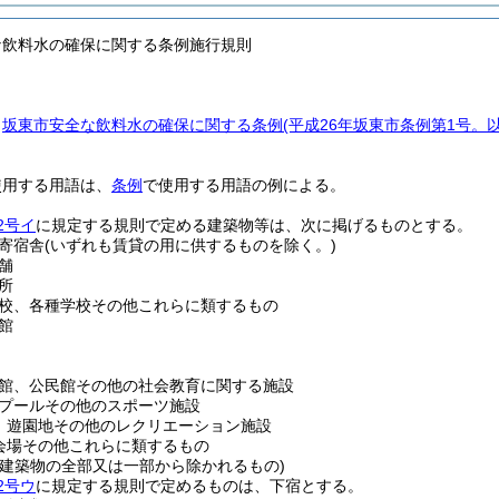
な飲料水の確保に関する条例施行規則
、
坂東市安全な飲料水の確保に関する条例
(平成26年坂東市条例第1号。
使用する用語は、
条例
で使用する用語の例による。
2号イ
に規定する規則で定める建築物等は、次に掲げるものとする。
寄宿舎
(いずれも賃貸の用に供するものを除く。)
舗
所
校、各種学校その他これらに類するもの
館
館、公民館その他の社会教育に関する施設
プールその他のスポーツ施設
、遊園地その他のレクリエーション施設
会場その他これらに類するもの
る建築物の全部又は一部から除かれるもの)
2号ウ
に規定する規則で定めるものは、下宿とする。