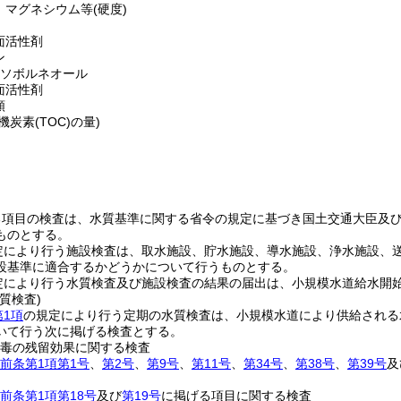
、マグネシウム等
(硬度)
面活性剤
ン
イソボルネオール
面活性剤
類
有機炭素
(TOC)
の量)
る項目の検査は、水質基準に関する省令の規定に基づき国土交通大臣及
ものとする。
定により行う施設検査は、取水施設、貯水施設、導水施設、浄水施設、
設基準に適合するかどうかについて行うものとする。
定により行う水質検査及び施設検査の結果の届出は、小規模水道給水開
質検査)
第1項
の規定により行う定期の水質検査は、小規模水道により供給される
いて行う次に掲げる検査とする。
消毒の残留効果に関する検査
前条第1項第1号
、
第2号
、
第9号
、
第11号
、
第34号
、
第38号
、
第39号
及
前条第1項第18号
及び
第19号
に掲げる項目に関する検査