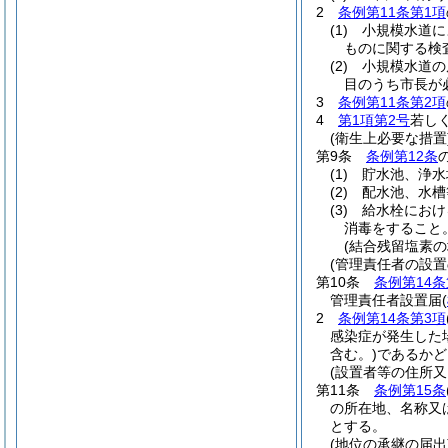
2
条例第11条第1項
(1)
小規模水道に
ものに関する検
(2)
小規模水道の
目のうち市長が
3
条例第11条第2項
4
第1項第2号
若し
(衛生上必要な措置
第9条
条例第12条
(1)
貯水池、浄水
(2)
配水池、水槽
(3)
給水栓におけ
消毒をすること
(結合残留塩素の
(管理責任者の設置
第10条
条例第14条
管理責任者設置届
(
2
条例第14条第3項
感染症が発生した
含む。)
であるかど
(設置者等の住所又
第11条
条例第15条
の所在地、名称又
とする。
(地位の承継の届出