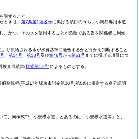
を講ずること。
たときは、
第7条第1項各号
に掲げる項目のうち、小簡易専用水道
し、かつ、その水を使用することが危険である旨を関係者に周知
により供給される水が水質基準に適合するかどうかを判断すること
2号
、
第34号
、
第38号
及び
第46号
から
第51号
までに掲げる項目につ
質検査成績書
(
様式第12号
)
によるものとする。
員服務規程
(平成17年坂東市訓令第30号)
第5条に規定する身分証明
いて、同様式中「小規模水道」とあるのは「小規模水道等」と、