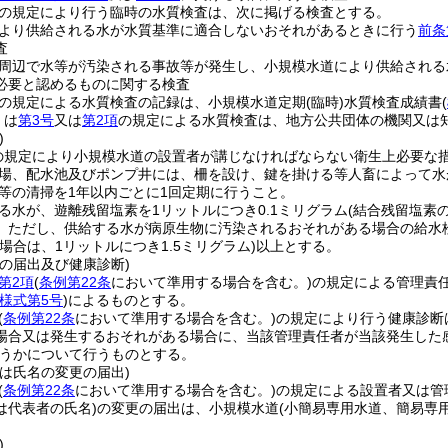
の規定により行う臨時の水質検査は、次に掲げる検査とする。
より供給される水が水質基準に適合しないおそれがあるときに行う
前条
査
周辺で水等が汚染される事故等が発生し、小規模水道により供給される
必要と認めるものに関する検査
の規定による水質検査の記録は、小規模水道定期
(臨時)
水質検査成績書
(
くは
第3号
又は
第2項
の規定による水質検査は、地方公共団体の機関又は
)
の規定により小規模水道の設置者が講じなければならない衛生上必要な
場、配水池及びポンプ井には、柵を設け、鍵を掛ける等人畜によって水
等の清掃を1年以内ごとに1回定期に行うこと。
る水が、遊離残留塩素を1リットルにつき0.1ミリグラム
(結合残留塩素の
。
ただし、供給する水が病原生物に汚染されるおそれがある場合の給水栓
場合は、1リットルにつき1.5ミリグラム)
以上とする。
の届出及び健康診断)
第2項
(
条例第22条
において準用する場合を含む。)
の規定による管理責
様式第5号
)
によるものとする。
(
条例第22条
において準用する場合を含む。)
の規定により行う健康診断
場合又は発生するおそれがある場合に、当該管理責任者が当該発生した
うかについて行うものとする。
は氏名の変更の届出)
(
条例第22条
において準用する場合を含む。)
の規定による設置者又は管
は代表者の氏名)
の変更の届出は、小規模水道
(小簡易専用水道、簡易専用
)