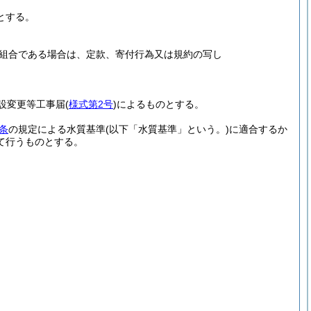
とする。
組合である場合は、定款、寄付行為又は規約の写し
設変更等工事届
(
様式第2号
)
によるものとする。
条
の規定による水質基準
(以下「水質基準」という。)
に適合するか
て行うものとする。