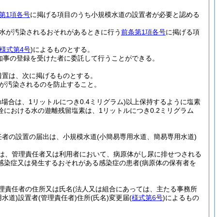
第1項各号
に掲げる項目のうち小規模水道の設置者が必要と認める
水が汚染されるおそれがあるときに行う
前条第1項各号
に掲げる項
様式第4号
)
によるものとする。
知事の登録を受けた者に委託して行うことができる。
措置は、次に掲げるものとする。
が汚染されるのを防止すること。
場合は、1リットルにつき0.4ミリグラム)
以上保持するように塩素
における水の遊離残留塩素は、1リットルにつき0.2ミリグラム
任者の設置の届出は、小規模水道
(小簡易専用水道、簡易専用水道)
は、管理責任者又は利用者において、病原体がし尿に排せつされる
感染症又は発生するおそれがある感染症の患者
(病原体の保有者を
理責任者の住所又は氏名
(法人又は組合にあっては、主たる事務所
水道)
設置者
(管理責任者)
住所
(氏名)
変更届
(
様式第6号
)
によるもの