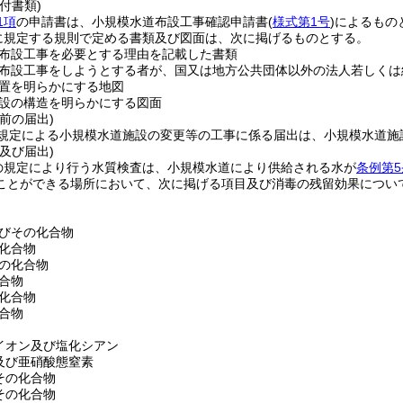
付書類)
1項
の申請書は、小規模水道布設工事確認申請書
(
様式第1号
)
によるもの
に規定する規則で定める書類及び図面は、次に掲げるものとする。
布設工事を必要とする理由を記載した書類
布設工事をしようとする者が、国又は地方公共団体以外の法人若しくは
置を明らかにする地図
設の構造を明らかにする図面
前の届出)
規定による小規模水道施設の変更等の工事に係る届出は、小規模水道施
及び届出)
の規定により行う水質検査は、小規模水道により供給される水が
条例第5
ことができる場所において、次に掲げる項目及び消毒の残留効果につい
びその化合物
化合物
の化合物
合物
化合物
合物
イオン及び塩化シアン
及び亜硝酸態窒素
その化合物
その化合物