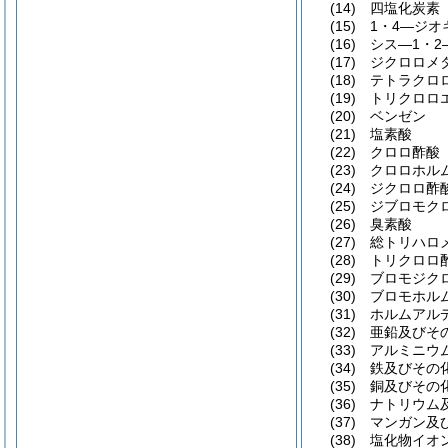
(14)
四塩化炭素
(15)
1・4―ジオ
(16)
シス―1・
(17)
ジクロロメ
(18)
テトラクロ
(19)
トリクロロ
(20)
ベンゼン
(21)
塩素酸
(22)
クロロ酢酸
(23)
クロロホル
(24)
ジクロロ酢
(25)
ジブロモク
(26)
臭素酸
(27)
総トリハロ
(28)
トリクロロ
(29)
ブロモジク
(30)
ブロモホル
(31)
ホルムアル
(32)
亜鉛及びそ
(33)
アルミニウ
(34)
鉄及びその
(35)
銅及びその
(36)
ナトリウム
(37)
マンガン及
(38)
塩化物イオ