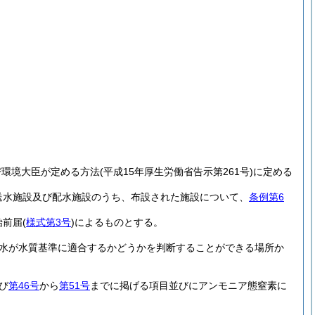
び環境大臣が定める方法
(平成15年厚生労働省告示第261号)
に定める
送水施設及び配水施設のうち、布設された施設について、
条例第6
始前届
(
様式第3号
)
によるものとする。
水が水質基準に適合するかどうかを判断することができる場所か
び
第46号
から
第51号
までに掲げる項目並びにアンモニア態窒素に