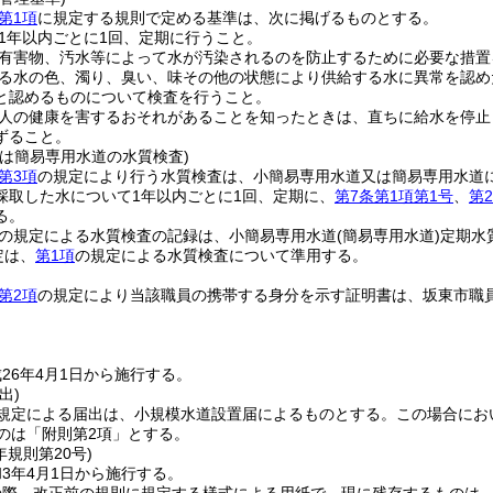
第1項
に規定する規則で定める基準は、次に掲げるものとする。
1年以内ごとに1回、定期に行うこと。
有害物、汚水等によって水が汚染されるのを防止するために必要な措置
る水の色、濁り、臭い、味その他の状態により供給する水に異常を認め
と認めるものについて検査を行うこと。
人の健康を害するおそれがあることを知ったときは、直ちに給水を停止
ずること。
又は簡易専用水道の水質検査)
第3項
の規定により行う水質検査は、小簡易専用水道又は簡易専用水道
採取した水について1年以内ごとに1回、定期に、
第7条第1項第1号
、
第
る。
の規定による水質検査の記録は、小簡易専用水道
(簡易専用水道)
定期水
定は、
第1項
の規定による水質検査について準用する。
第2項
の規定により当該職員の携帯する身分を示す証明書は、坂東市職
26年4月1日から施行する。
出)
規定による届出は、小規模水道設置届によるものとする。
この場合にお
るのは「附則第2項」とする。
年
規則第20号)
3年4月1日から施行する。