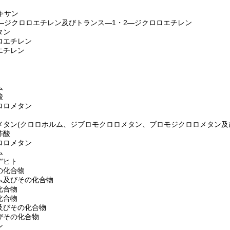
キサン
2―ジクロロエチレン及びトランス―1・2―ジクロロエチレン
タン
ロエチレン
エチレン
ム
酸
ロロメタン
メタン
(クロロホルム、ジブロモクロロメタン、ブロモジクロロメタン及
酢酸
ロロメタン
ム
デヒト
の化合物
ム及びその化合物
化合物
化合物
及びその化合物
びその化合物
ン