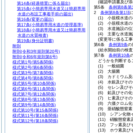
(確認申請書及び添
第14条
(経過措置に係る届出)
第5条
条例第8条第
第15条
(小簡易専用水道又は簡易専用
2
条例第8条第1項
水道の布設工事着手前の届出)
(1)
小規模水道の
第16条
(変更の届出)
(2)
小規模水道の
第17条
(小簡易専用水道の管理基準)
(3)
水道施設の位
第18条
(小簡易専用水道又は簡易専用
(4)
主要な水道施
水道の水質検査)
(変更等に係る工事
第19条
(身分証明書)
第6条
条例第9条
の
附則
(給水開始前の検査
附則
(令和3年規則第20号)
第7条
条例第10条
附則
(令和6年規則第6号)
どうかを判断する
様式第1号
(第5条関係)
(1)
一般細菌
様式第2号
(第6条関係)
(2)
大腸菌
様式第3号
(第7条関係)
(3)
カドミウム及
様式第4号
(第8条関係)
(4)
水銀及びその
様式第5号
(第10条関係)
(5)
セレン及びそ
様式第6号
(第11条関係)
(6)
鉛及びその化
様式第7号
(第12条関係)
(7)
ヒ素及びその
様式第8号
(第13条関係)
(8)
六価クロム化
様式第9号
(第14条関係)
(9)
亜硝酸態窒素
様式第10号
(第15条関係)
(10)
シアン化物
様式第11号
(第16条関係)
(11)
硝酸態窒素
様式第12号
(第18条関係)
(12)
フッ素及び
(13)
ホウ素及び