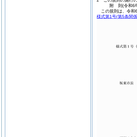
2
この規則の施行
附
則
(令和6
この規則は、令和
様式第1号
(第5条関係