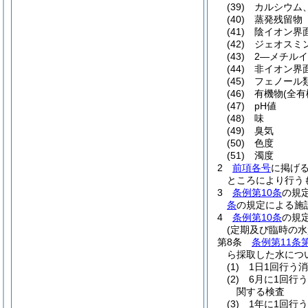
(39)
カルシウム
(40)
蒸発残留物
(41)
陰イオン界
(42)
ジェオスミ
(43)
2―メチル
(44)
非イオン界
(45)
フェノール
(46)
有機物
(全
(47)
pH値
(48)
味
(49)
臭気
(50)
色度
(51)
濁度
2
前項各号
に掲げ
ところにより行う
3
条例第10条
の規
条
の規定による施
4
条例第10条
の規
(定期及び臨時の水
第8条
条例第11条
ら採取した水につ
(1)
1日1回行う
(2)
6月に1回行う
関する検査
(3)
1年に1回行う