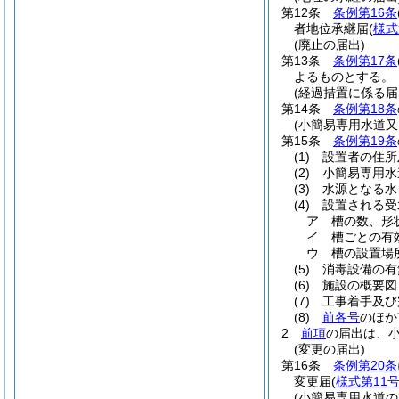
第12条
条例第16条
者地位承継届
(
様式
(廃止の届出)
第13条
条例第17条
よるものとする。
(経過措置に係る届
第14条
条例第18条
(小簡易専用水道
第15条
条例第19条
(1)
設置者の住所
(2)
小簡易専用水
(3)
水源となる水
(4)
設置される受
ア
槽の数、形
イ
槽ごとの有
ウ
槽の設置場
(5)
消毒設備の有
(6)
施設の概要図
(7)
工事着手及び
(8)
前各号
のほか
2
前項
の届出は、
(変更の届出)
第16条
条例第20条
変更届
(
様式第11
(小簡易専用水道の