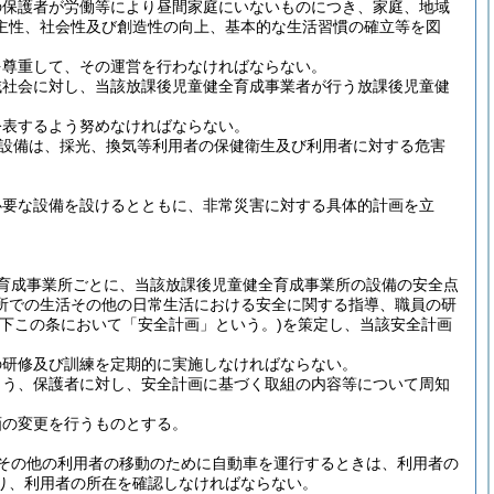
の保護者が労働等により昼間家庭にいないものにつき、家庭、地域
主性、社会性及び創造性の向上、基本的な生活習慣の確立等を図
を尊重して、その運営を行わなければならない。
域社会に対し、当該放課後児童健全育成事業者が行う放課後児童健
公表するよう努めなければならない。
設備は、採光、換気等利用者の保健衛生及び利用者に対する危害
必要な設備を設けるとともに、非常災害に対する具体的計画を立
育成事業所ごとに、当該放課後児童健全育成事業所の設備の安全点
所での生活その他の日常生活における安全に関する指導、職員の研
以下この条において「安全計画」という。)
を策定し、当該安全計画
の研修及び訓練を定期的に実施しなければならない。
よう、保護者に対し、安全計画に基づく取組の内容等について周知
画の変更を行うものとする。
その他の利用者の移動のために自動車を運行するときは、利用者の
り、利用者の所在を確認しなければならない。