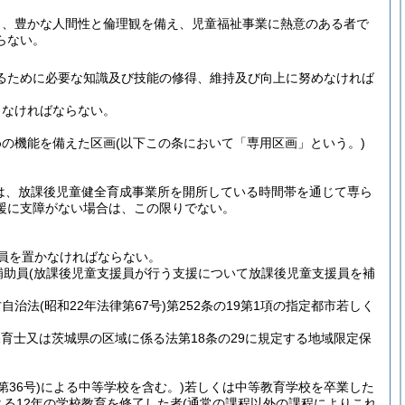
し、豊かな人間性と倫理観を備え、児童福祉事業に熱意のある者で
らない。
るために必要な知識及び技能の修得、維持及び向上に努めなければ
しなければならない。
めの機能を備えた区画
(以下この条において「専用区画」という。)
は、放課後児童健全育成事業所を開所している時間帯を通じて専ら
援に支障がない場合は、この限りでない。
員を置かなければならない。
補助員
(放課後児童支援員が行う支援について放課後児童支援員を補
方自治法
(昭和22年法律第67号)
第252条の19第1項の指定都市若しく
保育士又は茨城県の区域に係る法第18条の29に規定する地域限定保
第36号)
による中等学校を含む。)
若しくは中等教育学校を卒業した
よる12年の学校教育を修了した者
(通常の課程以外の課程によりこれ