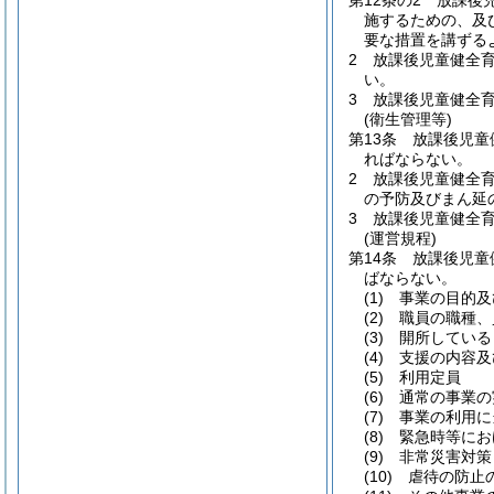
第12条の2
放課後
施するための、及
要な措置を講ずる
2
放課後児童健全
い。
3
放課後児童健全
(衛生管理等)
第13条
放課後児童
ればならない。
2
放課後児童健全
の予防及びまん延
3
放課後児童健全
(運営規程)
第14条
放課後児童
ばならない。
(1)
事業の目的及
(2)
職員の職種、
(3)
開所している
(4)
支援の内容及
(5)
利用定員
(6)
通常の事業の
(7)
事業の利用に
(8)
緊急時等にお
(9)
非常災害対策
(10)
虐待の防止