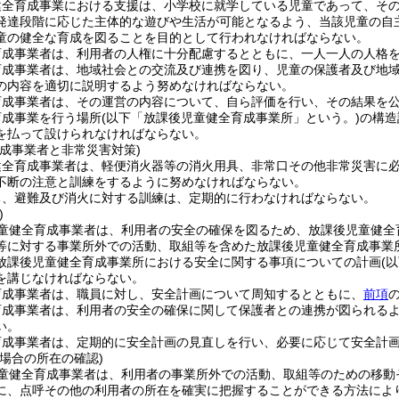
健全育成事業における支援は、小学校に就学している児童であって、そ
発達段階に応じた主体的な遊びや生活が可能となるよう、当該児童の自
童の健全な育成を図ることを目的として行われなければならない。
育成事業者は、利用者の人権に十分配慮するとともに、一人一人の人格
育成事業者は、地域社会との交流及び連携を図り、児童の保護者及び地
の内容を適切に説明するよう努めなければならない。
育成事業者は、その運営の内容について、自ら評価を行い、その結果を
育成事業を行う場所
(以下「放課後児童健全育成事業所」という。)
の構造
を払って設けられなければならない。
育成事業者と非常災害対策)
健全育成事業者は、軽便消火器等の消火用具、非常口その他非常災害に
不断の注意と訓練をするように努めなければならない。
ち、避難及び消火に対する訓練は、定期的に行わなければならない。
)
童健全育成事業者は、利用者の安全の確保を図るため、放課後児童健全
等に対する事業所外での活動、取組等を含めた放課後児童健全育成事業
放課後児童健全育成事業所における安全に関する事項についての計画
(
を講じなければならない。
育成事業者は、職員に対し、安全計画について周知するとともに、
前項
育成事業者は、利用者の安全の確保に関して保護者との連携が図られる
い。
育成事業者は、定期的に安全計画の見直しを行い、必要に応じて安全計
場合の所在の確認)
童健全育成事業者は、利用者の事業所外での活動、取組等のための移動
に、点呼その他の利用者の所在を確実に把握することができる方法によ