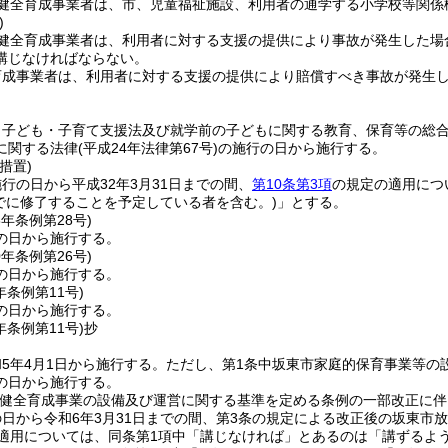
健全育成事業者は、市、児童福祉施設、利用者の通学する小学校等関係
)
健全育成事業者は、利用者に対する支援の提供により事故が発生した場
講じなければならない。
育成事業者は、利用者に対する支援の提供により賠償すべき事故が発生
、子ども・子育て支援法及び就学前の子どもに関する教育、保育等の総
に関する法律
(平成24年法律第67号)
の施行の日から施行する。
措置)
行の日から平成32年3月31日までの間、
第10条第3項
の規定の適用につ
までに修了することを予定している者を含む。)
」とする。
8年
条例第28号)
の日から施行する。
0年
条例第26号)
の日から施行する。
年
条例第11号)
の日から施行する。
年
条例第11号)
抄
5年4月1日から施行する。
ただし、第1条中坂東市家庭的保育事業等の
の日から施行する。
童健全育成事業の設備及び運営に関する基準を定める条例の一部改正に伴
日から令和6年3月31日までの間、第3条の規定による改正後の坂東市
の適用については、同条第1項中「講じなければ」とあるのは「講ずるよ