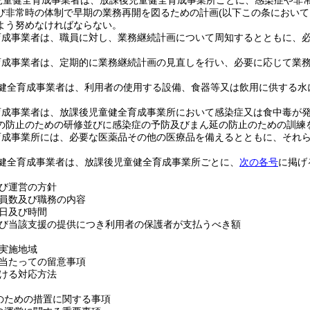
児童健全育成事業者は、放課後児童健全育成事業所ごとに、感染症や非
び非常時の体制で早期の業務再開を図るための計画
(以下この条におい
よう努めなければならない。
育成事業者は、職員に対し、業務継続計画について周知するとともに、
育成事業者は、定期的に業務継続計画の見直しを行い、必要に応じて業
健全育成事業者は、利用者の使用する設備、食器等又は飲用に供する水
育成事業者は、放課後児童健全育成事業所において感染症又は食中毒が
の防止のための研修並びに感染症の予防及びまん延の防止のための訓練
育成事業所には、必要な医薬品その他の医療品を備えるとともに、それ
健全育成事業者は、放課後児童健全育成事業所ごとに、
次の各号
に掲げ
び運営の方針
員数及び職務の内容
日及び時間
び当該支援の提供につき利用者の保護者が支払うべき額
実施地域
当たっての留意事項
ける対応方法
のための措置に関する事項