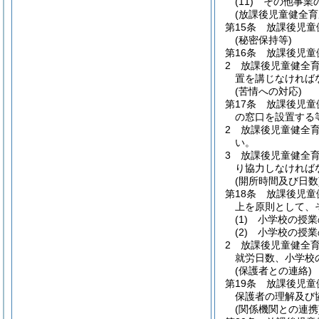
(11)
その他事業
(放課後児童健全育
第15条
放課後児童
(秘密保持等)
第16条
放課後児童
2
放課後児童健全
置を講じなければ
(苦情への対応)
第17条
放課後児童
の窓口を設置する
2
放課後児童健全
い。
3
放課後児童健全
り協力しなければ
(開所時間及び日数
第18条
放課後児童
上を原則として、
(1)
小学校の授業
(2)
小学校の授業
2
放課後児童健全育
就労日数、小学校
(保護者との連絡)
第19条
放課後児童
保護者の理解及び
(関係機関との連携