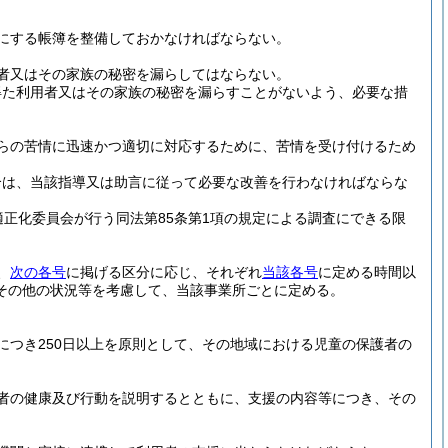
にする帳簿を整備しておかなければならない。
者又はその家族の秘密を漏らしてはならない。
得た利用者又はその家族の秘密を漏らすことがないよう、必要な措
らの苦情に迅速かつ適切に対応するために、苦情を受け付けるため
合は、当該指導又は助言に従って必要な改善を行わなければならな
適正化委員会が行う同法第85条第1項の規定による調査にできる限
、
次の各号
に掲げる区分に応じ、それぞれ
当該各号
に定める時間以
その他の状況等を考慮して、当該事業所ごとに定める。
につき250日以上を原則として、その地域における児童の保護者の
者の健康及び行動を説明するとともに、支援の内容等につき、その