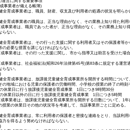
の運営に関する重要事項
成事業者が備える帳簿)
健全育成事業者は、職員、財産、収支及び利用者の処遇の状況を明らか
健全育成事業者の職員は、正当な理由がなく、その業務上知り得た利用
育成事業者は、職員であった者が、正当な理由がなく、その業務上知り
ならない。
健全育成事業者は、その行った支援に関する利用者又はその保護者等か
等の必要な措置を講じなければならない。
育成事業者は、その行った支援に関し、市から指導又は助言を受けた場
育成事業者は、社会福祉法
(昭和26年法律第45号)
第83条に規定する運営
ならない。
)
健全育成事業者は、放課後児童健全育成事業所を開所する時間について
その地域における児童の保護者の労働時間、小学校の授業の終了の時刻
の休業日に行う放課後児童健全育成事業 1日につき9時間30分
の休業日以外の日に行う放課後児童健全育成事業 1日につき5時間
成事業者は、放課後児童健全育成事業所を開所する日数について、1年
の授業の休業日その他の状況等を考慮して、当該事業所ごとに定める。
健全育成事業者は、常に利用者の保護者と密接な連絡をとり、当該利用
協力を得るよう努めなければならない。
)