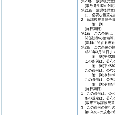
第20条
放課後児童
(事故発生時の対応
第21条
放課後児童
に、必要な措置を
2
放課後児童健全
附
則
(施行期日)
第1条
この条例は
関係法律の整備等
(職員に関する経過
第2条
この条例の施
成32年3月31日
附
則
(平成2
この条例は、公布
附
則
(平成3
この条例は、公布
附
則
(令和2
この条例は、公布
附
則
(令和5
(施行期日)
1
この条例は、令和
条の規定は、公布
(坂東市放課後児
3
この条例の施行の
第6条の2の規定