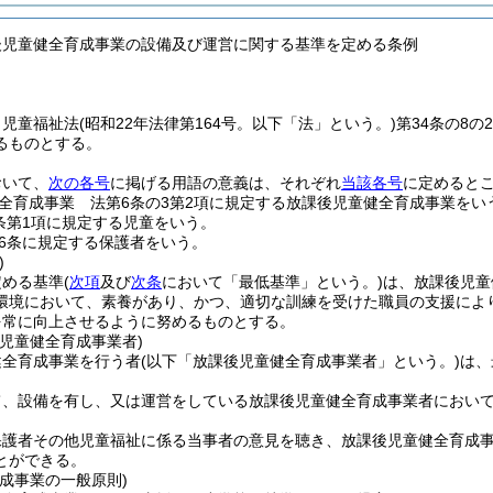
後児童健全育成事業の設備及び運営に関する基準を定める条例
、児童福祉法
(昭和22年法律第164号。以下「法」という。)
第34条の8
るものとする。
おいて、
次の各号
に掲げる用語の意義は、それぞれ
当該各号
に定めると
全育成事業 法第6条の3第2項に規定する放課後児童健全育成事業をい
条第1項に規定する児童をいう。
6条に規定する保護者をいう。
)
定める基準
(
次項
及び
次条
において「最低基準」という。)
は、放課後児童
環境において、素養があり、かつ、適切な訓練を受けた職員の支援によ
を常に向上させるように努めるものとする。
児童健全育成事業者)
健全育成事業を行う者
(以下「放課後児童健全育成事業者」という。)
は、
て、設備を有し、又は運営をしている放課後児童健全育成事業者におい
保護者その他児童福祉に係る当事者の意見を聴き、放課後児童健全育成
とができる。
成事業の一般原則)