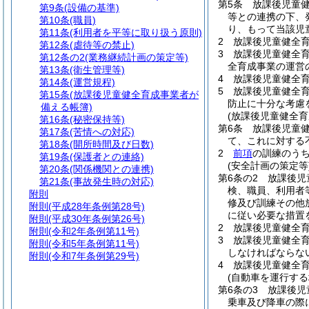
第5条
放課後児童
第9条
(設備の基準)
等との連携の下、
第10条
(職員)
り、もって当該児
第11条
(利用者を平等に取り扱う原則)
2
放課後児童健全
第12条
(虐待等の禁止)
3
放課後児童健全
第12条の2
(業務継続計画の策定等)
全育成事業の運営
第13条
(衛生管理等)
4
放課後児童健全
第14条
(運営規程)
5
放課後児童健全
第15条
(放課後児童健全育成事業者が
防止に十分な考慮
備える帳簿)
(放課後児童健全
第16条
(秘密保持等)
第6条
放課後児童
第17条
(苦情への対応)
て、これに対する
第18条
(開所時間及び日数)
2
前項
の訓練のう
第19条
(保護者との連絡)
(安全計画の策定等
第20条
(関係機関との連携)
第6条の2
放課後児
第21条
(事故発生時の対応)
検、職員、利用者
附則
修及び訓練その他
附則
(平成28年条例第28号)
に従い必要な措置
附則
(平成30年条例第26号)
2
放課後児童健全
附則
(令和2年条例第11号)
3
放課後児童健全
附則
(令和5年条例第11号)
しなければならな
附則
(令和7年条例第29号)
4
放課後児童健全
(自動車を運行する
第6条の3
放課後児
乗車及び降車の際