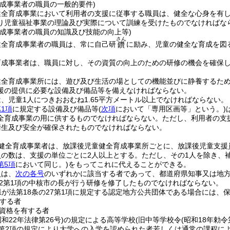
育成事業者の職員の一般的要件)
健全育成事業において利用者の支援に従事する職員は、健全な心身を有
り児童福祉事業の理論及び実際について訓練を受けたものでなければな
育成事業者の職員の知識及び技能の向上等)
さん
健全育成事業者の職員は、常に自己研
に励み、児童の健全な育成を図
鑽
育成事業者は、職員に対し、その資質の向上のための研修の機会を確保
健全育成事業所には、遊び及び生活の場としての機能並びに静養するた
援の提供に必要な設備及び備品等を備えなければならない。
、児童1人につきおおむね1.65平方メートル以上でなければならない。
1項
に規定する設備及び備品等
(
次項
において「専用区画等」という。)
全育成事業の用に供するものでなければならない。
ただし、利用者の支
衛生及び安全が確保されたものでなければならない。
健全育成事業者は、放課後児童健全育成事業所ごとに、放課後児童支援
員の数は、支援の単位ごとに2人以上とする。
ただし、その1人を除き、
第5項
において同じ。)
をもってこれに代えることができる。
員は、
次の各号
のいずれかに該当する者であって、都道府県知事又は地
の22第1項の中核市の長が行う研修を修了したものでなければならない。
県が法第18条の27第1項に規定する認定地方公共団体である場合には、
する者
資格を有する者
昭和22年法律第26号)
の規定による高等学校
(旧中等学校令
(昭和18年勅令
条第2項の規定により大学への入学を認められた者若しくは通常の課程に