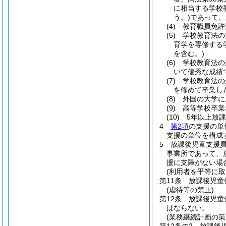
に相当する学校
う。)
であって、
(4)
教育職員免許
(5)
学校教育法の
育学を専修する
を含む。)
(6)
学校教育法の
いて優秀な成績
(7)
学校教育法の
を修めて卒業し
(8)
外国の大学に
(9)
高等学校卒業
(10)
5年以上放
4
第2項
の支援の単
支援の単位を構成
5
放課後児童支援
事業所であって、
援に支障がない場
(利用者を平等に取
第11条
放課後児童
(虐待等の禁止)
第12条
放課後児童
はならない。
(業務継続計画の策