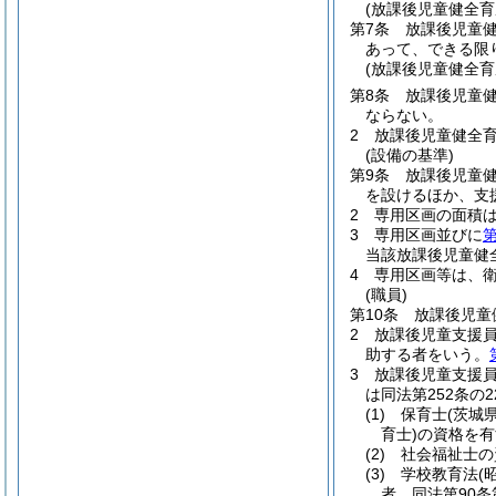
(放課後児童健全
第7条
放課後児童
あって、できる限
(放課後児童健全
第8条
放課後児童
ならない。
2
放課後児童健全
(設備の基準)
第9条
放課後児童
を設けるほか、支
2
専用区画の面積は
3
専用区画並びに
第
当該放課後児童健
4
専用区画等は、
(職員)
第10条
放課後児童
2
放課後児童支援
助する者をいう。
3
放課後児童支援
は同法第252条
(1)
保育士
(茨城
育士)
の資格を有
(2)
社会福祉士の
(3)
学校教育法
(
者、同法第90