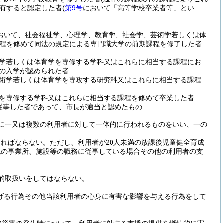
有すると認定した者
(
第9号
において「高等学校卒業者等」とい
おいて、社会福祉学、心理学、教育学、社会学、芸術学若しくは体
課程を修めて同法の規定による専門職大学の前期課程を修了した者
学若しくは体育学を専修する学科又はこれらに相当する課程にお
への入学が認められた者
術学若しくは体育学を専攻する研究科又はこれらに相当する課程
を専修する学科又はこれらに相当する課程を修めて卒業した者
従事した者であって、市長が適当と認めたもの
に一又は複数の利用者に対して一体的に行われるものをいい、一の
ければならない。
ただし、利用者が20人未満の放課後児童健全育成
他の事業所、施設等の職務に従事している場合その他の利用者の支
的取扱いをしてはならない。
掲げる行為その他当該利用者の心身に有害な影響を与える行為をして