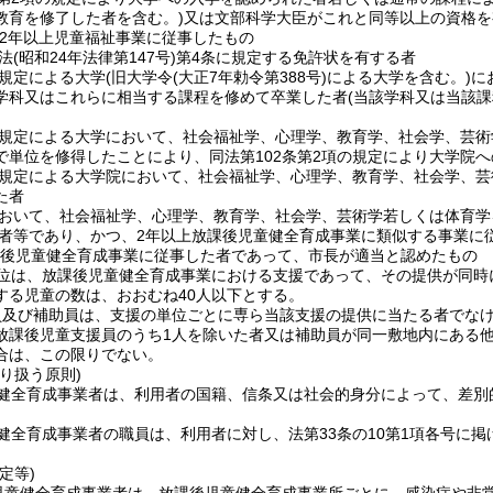
教育を修了した者を含む。)
又は文部科学大臣がこれと同等以上の資格を
2年以上児童福祉事業に従事したもの
法
(昭和24年法律第147号)
第4条に規定する免許状を有する者
規定による大学
(旧大学令
(大正7年勅令第388号)
による大学を含む。)
に
学科又はこれらに相当する課程を修めて卒業した者
(当該学科又は当該
規定による大学において、社会福祉学、心理学、教育学、社会学、芸術
で単位を修得したことにより、同法第102条第2項の規定により大学院
規定による大学院において、社会福祉学、心理学、教育学、社会学、芸
た者
おいて、社会福祉学、心理学、教育学、社会学、芸術学若しくは体育学
者等であり、かつ、2年以上放課後児童健全育成事業に類似する事業に
課後児童健全育成事業に従事した者であって、市長が適当と認めたもの
位は、放課後児童健全育成事業における支援であって、その提供が同時
する児童の数は、おおむね40人以下とする。
員及び補助員は、支援の単位ごとに専ら当該支援の提供に当たる者でな
放課後児童支援員のうち1人を除いた者又は補助員が同一敷地内にある
合は、この限りでない。
り扱う原則)
健全育成事業者は、利用者の国籍、信条又は社会的身分によって、差別
健全育成事業者の職員は、利用者に対し、法第33条の10第1項各号に
定等)