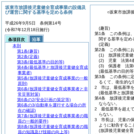
坂東市放課後児童健全育成事業の設備及
び運営に関する基準を定める条例
○坂東市放課
平成26年9月5日 条例第14号
(趣旨)
(令和7年12月18日施行)
第1条
この条例は
関する基準を定め
条項目次
沿革
(定義)
本則
第2条
この条例に
第1条
(趣旨)
(1)
放課後児童健
第2条
(定義)
(2)
児童 法第4
第3条
(最低基準の目的等)
(3)
保護者 法第
第4条
(最低基準と放課後児童健全育成
(最低基準の目的等
事業者)
第3条
この条例に
第5条
(放課後児童健全育成事業の一般
るくて、衛生的な
原則)
2
市は、最低基準
第6条
(放課後児童健全育成事業者と非
(最低基準と放課後
常災害対策)
第4条
放課後児童
第6条の2
(安全計画の策定等)
ならない。
第6条の3
(自動車を運行する場合の所
2
最低基準を超え
在の確認)
らない。
第7条
(放課後児童健全育成事業者の職
3
市長は、児童の
員の一般的要件)
ように勧告するこ
第8条
(放課後児童健全育成事業者の職
(放課後児童健全育
員の知識及び技能の向上等)