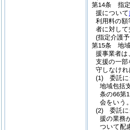
第14条
指
援について
利用料の額
者に対して
(指定介護
第15条
地
援事業者は
支援の一部
守しなけれ
(1)
委託に
地域包括
条の66第
会をいう。
(2)
委託に
援の業務
ついて配