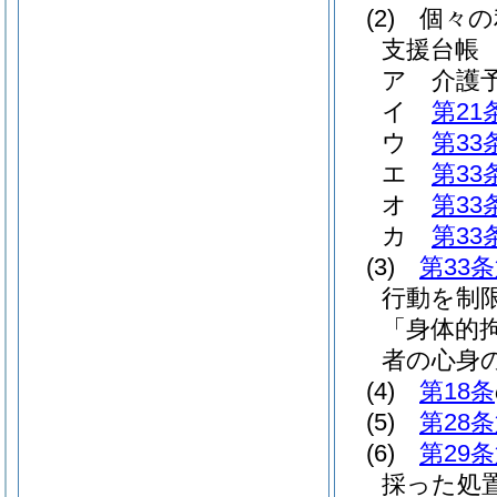
(2)
個々の
支援台帳
ア
介護
イ
第21
ウ
第33
エ
第33
オ
第33
カ
第33
(3)
第33
行動を制
「身体的
者の心身
(4)
第18条
(5)
第28
(6)
第29
採った処