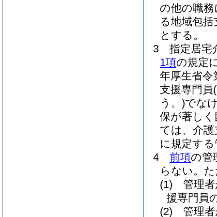
の他の職務
る地域包括
とする。
3
指定居宅
1項
の規定
年厚生省令第
支援専門員
う。)
でな
保が著しく
ては、介護
に規定する
4
前項
の管
らない。
た
(1)
管理者
援専門員
(2)
管理者