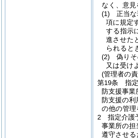
なく、意見
(1)
正当な
項に規定
する指示
進させた
られると
(2)
偽りそ
又は受け
(管理者の責
第19条
指
防支援事業
防支援の利
の他の管理
2
指定介護
事業所の担
遵守させる