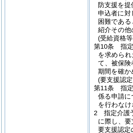
防支援を提
申込者に対
困難である
紹介その他
(受給資格等
第10条
指
を求められ
て、被保険
期間を確か
(要支援認
第11条
指
係る申請に
を行わなけ
2
指定介護
に際し、要
要支援認定