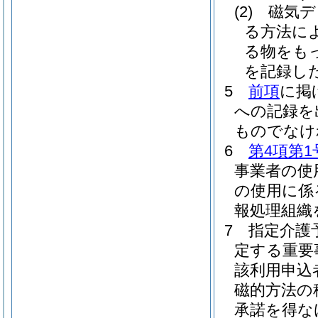
(2)
磁気デ
る方法に
る物をも
を記録し
5
前項
に掲
への記録を
ものでなけ
6
第4項第1
事業者の使
の使用に係
報処理組織
7
指定介護
定する重要
該利用申込
磁的方法の
承諾を得な