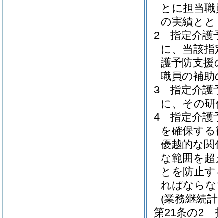
とに担当職
の実績とと
2
指定介護
に、当該指
護予防支援
職員の補助
3
指定介護
に、その研
4
指定介護
を確保する
優越的な関
な範囲を超
とを防止す
ればならな
(業務継続計
第21条の2