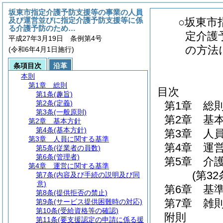
坂東市指定介護予防支援等の事業の人員
及び運営並びに指定介護予防支援等に係
○坂東市
る介護予防のため…
定介護
平成27年3月19日 条例第4号
の方法
(令和6年4月1日施行)
条項目次
沿革
本則
第1章
総則
目次
第1条
(趣旨)
第2条
(定義)
第1章
総
第3条
(一般原則)
第2章
基
第2章
基本方針
第4条
(基本方針)
第3章
人
第3章
人員に関する基準
第4章
運
第5条
(従業者の員数)
第6条
(管理者)
第5章
介
第4章
運営に関する基準
(第3
第7条
(内容及び手続の説明及び同
意)
第6章
基
第8条
(提供拒否の禁止)
第7章
雑
第9条
(サービス提供困難時の対応)
第10条
(受給資格等の確認)
附則
第11条
(要支援認定の申請に係る援