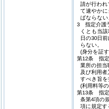
請が行われ
て速やかに
ばならない
3
指定介護
くとも当該
日の30日
らない。
(身分を証
第12条
指
業所の担当
及び利用者
すべき旨を
(利用料等の
第13条
指
条第4項の
項に規定す