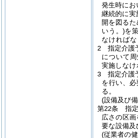
発生時にお
継続的に実
開を図るた
いう。)
を
なければな
2
指定介護
について周
実施しなけ
3
指定介護
を行い、必
る。
(設備及び備
第22条
指
広さの区画
要な設備及
(従業者の健