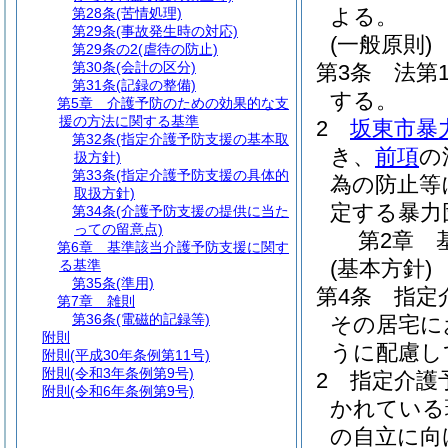
よる。
第28条
(苦情処理)
第29条
(事故発生時の対応)
(一般原則)
第29条の2
(虐待の防止)
第30条
(会計の区分)
第3条
法第
第31条
(記録の整備)
する。
第5章
介護予防のための効果的な支
援の方法に関する基準
2
坂東市暴
第32条
(指定介護予防支援の基本取
き、
前項
の
扱方針)
第33条
(指定介護予防支援の具体的
為の防止等
取扱方針)
定する暴力
第34条
(介護予防支援の提供に当た
っての留意点)
第2章
第6章
基準該当介護予防支援に関す
(基本方針)
る基準
第35条
(準用)
第4条
指定
第7章
雑則
第36条
(電磁的記録等)
その居宅に
附則
うに配慮し
附則
(平成30年条例第11号)
附則
(令和3年条例第9号)
2
指定介護
附則
(令和6年条例第9号)
かれている
の自立に向