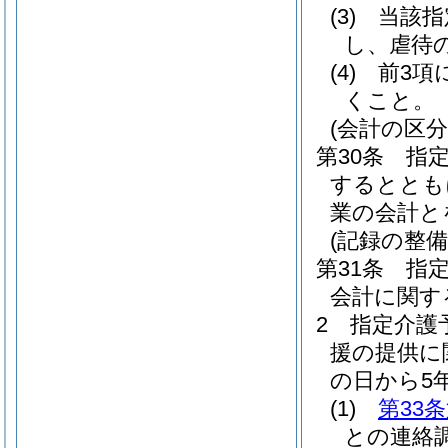
(3)
当該指
し、虐待
(4)
前3項
くこと。
(会計の区分
第30条
指
するととも
業の会計と
(記録の整備
第31条
指
会計に関す
2
指定介護
援の提供に
の日から5
(1)
第33条
との連絡