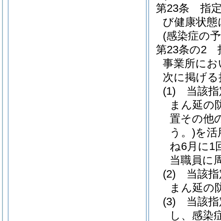
第23条
指
び健康状態
(感染症の
第23条の2
事業所にお
次に掲げる
(1)
当該指
まん延の
置その他
う。)
を活
ね6月に
当職員に
(2)
当該指
まん延の
(3)
当該指
し、感染