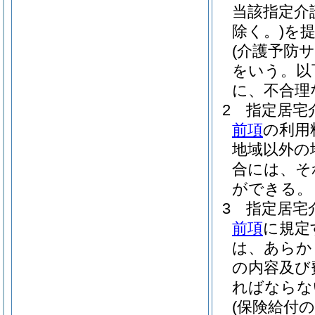
当該指定介
除く。)
を
(介護予防
をいう。以
に、不合理
2
指定居宅
前項
の利用
地域以外の
合には、そ
ができる。
3
指定居宅
前項
に規定
は、あらか
の内容及び
ればならな
(保険給付