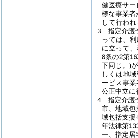
健医療サー
様な事業者
して行われ
3
指定介護
っては、利
に立って、
8条の2第
下同じ。)
しくは地域
ービス事業
公正中立に
4
指定介護
市、地域包
域包括支援
年法律第13
ー、指定居