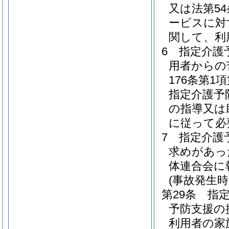
又は法第5
ービスに対
関して、利
6
指定介護
用者からの
176条第
指定介護予
の指導又は
に従って必
7
指定介護
求めがあっ
体連合会に
(事故発生時
第29条
指
予防支援の
利用者の家