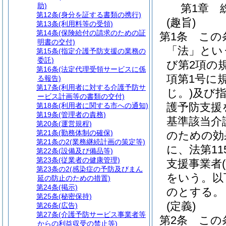
助)
第1章
第12条
(身分を証する書類の携行)
(趣旨)
第13条
(利用料等の受領)
第14条
(保険給付の請求のための証
第1条
この
明書の交付)
「法」とい
第15条
(指定介護予防支援の業務の
委託)
び第2項の
第16条
(法定代理受領サービスに係
項第1号に
る報告)
第17条
(利用者に対する介護予防サ
じ。)
及び
ービス計画等の書類の交付)
護予防支援
第18条
(利用者に関する市への通知)
第19条
(管理者の責務)
基準該当介
第20条
(運営規程)
第21条
(勤務体制の確保)
のための効
第21条の2
(業務継続計画の策定等)
に、法第1
第22条
(設備及び備品等)
第23条
(従業者の健康管理)
支援事業者
第23条の2
(感染症の予防及びまん
をいう。以
延の防止のための措置)
第24条
(掲示)
のとする。
第25条
(秘密保持)
(定義)
第26条
(広告)
第27条
(介護予防サービス事業者等
第2条
この
からの利益収受の禁止等)