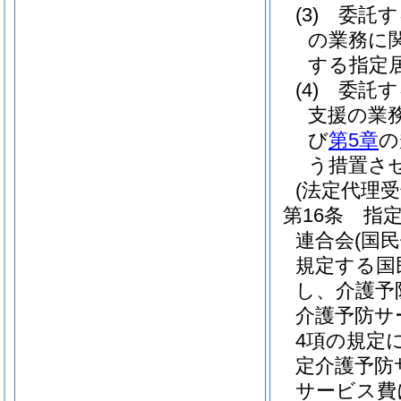
(3)
委託す
の業務に
する指定
(4)
委託す
支援の業
び
第5章
の
う措置さ
(法定代理
第16条
指
連合会
(国
規定する国
し、介護予
介護予防サ
4項の規定
定介護予防
サービス費