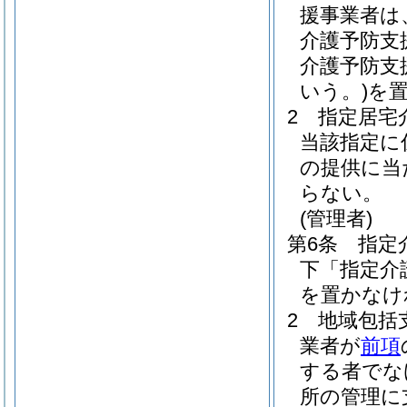
援事業者は
介護予防支
介護予防支
いう。)
を
2
指定居宅
当該指定に
の提供に当
らない。
(管理者)
第6条
指定
下「指定介
を置かなけ
2
地域包括
業者が
前項
する者でな
所の管理に