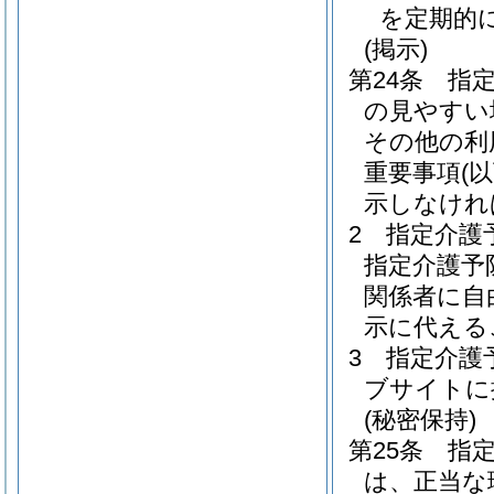
を定期的
(掲示)
第24条
指
の見やすい
その他の利
重要事項
(
示しなけれ
2
指定介護
指定介護予
関係者に自
示に代える
3
指定介護
ブサイトに
(秘密保持)
第25条
指
は、正当な