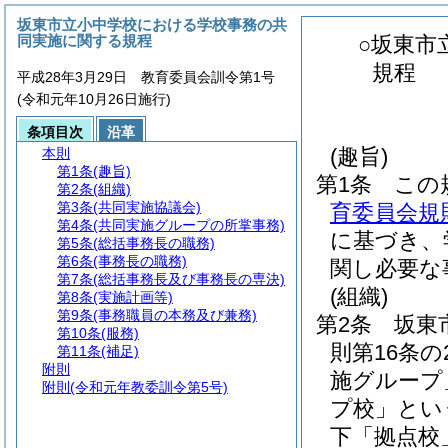
坂東市立小中学校における学校事務の共
同実施に関する規程
○坂東市
規程
平成28年3月29日 教育委員会訓令第1号
(令和元年10月26日施行)
条項目次
沿革
(趣旨)
本則
第1条
(趣旨)
第1条
この
第2条
(組織)
第3条
(共同実施協議会)
育委員会規則
第4条
(共同実施グループの所掌事務)
に基づき、
第5条
(総括事務長の職務)
第6条
(事務長の職務)
関し必要な
第7条
(総括事務長及び事務長の専決)
(組織)
第8条
(実施計画等)
第9条
(事務職員の本務及び兼務)
第2条
坂東
第10条
(服務)
則第16条
第11条
(補足)
附則
施グループ
附則
(令和元年教委訓令第5号)
プ校」とい
下「拠点校