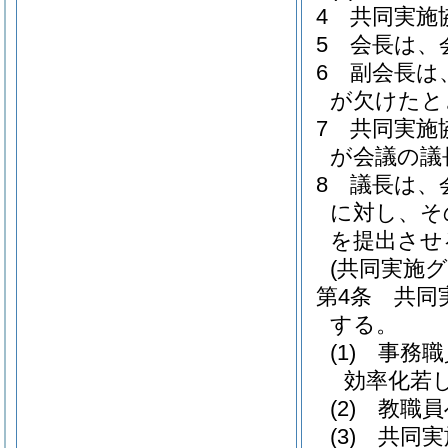
4
共同実施
5
会長は、
6
副会長は
が欠けたと
7
共同実施
が会議の議
8
議長は、
に対し、そ
を提出させ
(共同実施
第4条
共同
する。
(1)
事務職
効率化若
(2)
教職員
(3)
共同実