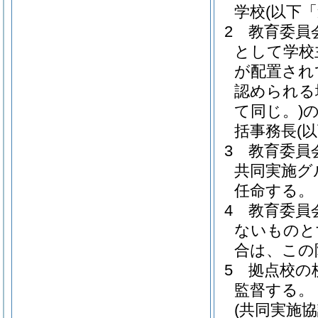
学校
(以下
2
教育委員
として学校
が配置され
認められる
て同じ。)
括事務長
(
3
教育委員
共同実施グ
任命する。
4
教育委員
ないものと
合は、この
5
拠点校の
監督する。
(共同実施協