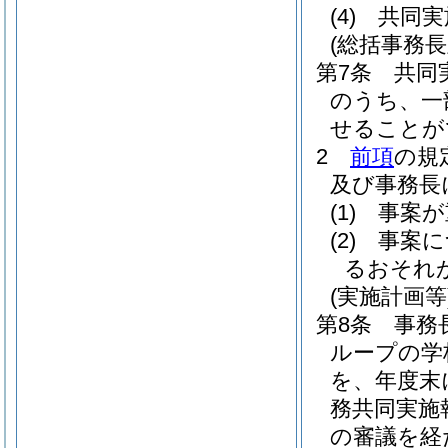
(4)
共同実
(総括事務
第7条
共同
のうち、一
せることが
2
前項
の規
及び事務長
(1)
事案が
(2)
事案に
るおそれ
(実施計画等
第8条
事務
ループの学
を、年度末
務共同実施
の審議を経