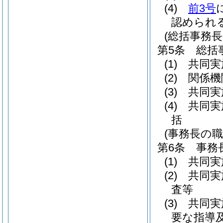
(4)
前3号
認められ
(総括事務長
第5条
総括
(1)
共同実
(2)
関係機
(3)
共同実
(4)
共同実
括
(事務長の職
第6条
事務
(1)
共同実
(2)
共同実
査等
(3)
共同実
要な指導