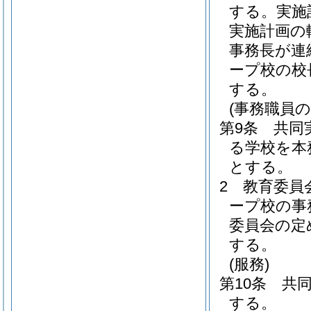
する。
実施
実施計画の
事務長が連
ープ校の校
する。
(事務職員
第9条
共同
る学校を本
とする。
2
教育委員
ープ校の事
委員会の定
する。
(服務)
第10条
共
する。