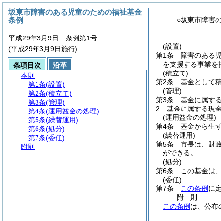
坂東市障害のある児童のための福祉基金
条例
○坂東市障害
平成29年3月9日 条例第1号
(設置)
(平成29年3月9日施行)
第1条
障害のある
を支援する事業を
条項目次
沿革
(積立て)
本則
第2条
基金として
第1条
(設置)
(管理)
第2条
(積立て)
第3条
基金に属す
第3条
(管理)
2
基金に属する現
第4条
(運用益金の処理)
(運用益金の処理)
第5条
(繰替運用)
第4条
基金から生
第6条
(処分)
(繰替運用)
第7条
(委任)
第5条
市長は、財
附則
ができる。
(処分)
第6条
この基金は
(委任)
第7条
この条例
に
附
則
この条例
は、公布