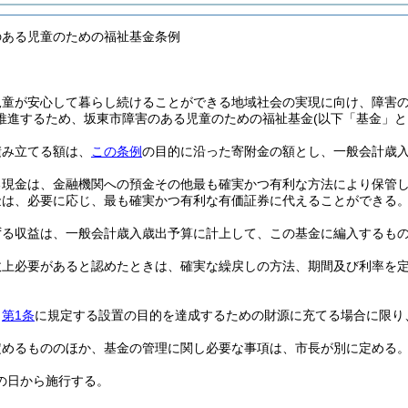
のある児童のための福祉基金条例
児童が安心して暮らし続けることができる地域社会の実現に向け、障害
推進するため、坂東市障害のある児童のための福祉基金
(以下「基金」と
積み立てる額は、
この条例
の目的に沿った寄附金の額とし、一般会計歳
る現金は、金融機関への預金その他最も確実かつ有利な方法により保管
金は、必要に応じ、最も確実かつ有利な有価証券に代えることができる
ずる収益は、一般会計歳入歳出予算に計上して、この基金に編入するも
政上必要があると認めたときは、確実な繰戻しの方法、期間及び利率を
、
第1条
に規定する設置の目的を達成するための財源に充てる場合に限り
定めるもののほか、基金の管理に関し必要な事項は、市長が別に定める
の日から施行する。