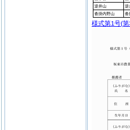
逆井山
逆
沓掛内野山
沓
様式第1号
(