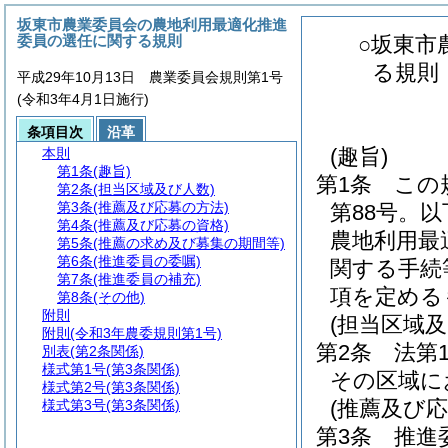
坂東市農業委員会の農地利用最適化推進
委員の選任に関する規則
○坂東市
る規則
平成29年10月13日 農業委員会規則第1号
(令和3年4月1日施行)
条項目次
沿革
(趣旨)
本則
第1条
(趣旨)
第1条
この
第2条
(担当区域及び人数)
第3条
(推薦及び応募の方法)
第88号。
第4条
(推薦及び応募の資格)
農地利用最
第5条
(推薦の求め及び募集の期間等)
第6条
(推進委員の委嘱)
関する手続
第7条
(推進委員の補充)
項を定める
第8条
(その他)
附則
(担当区域及
附則
(令和3年農委規則第1号)
第2条
法第
別表
(第2条関係)
様式第1号
(第3条関係)
その区域に
様式第2号
(第3条関係)
(推薦及び応
様式第3号
(第3条関係)
第3条
推進