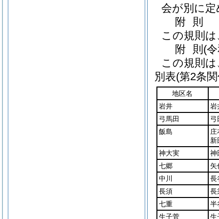
会が別に定
附
則
この規則は
附
則
(
この規則は
別表
(第2条関
地区名
岩井
岩
弓馬田
弓
飯島
庄
新
神大実
神
七郷
矢
中川
長
長須
長
七重
半
生子菅
生