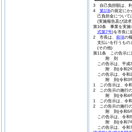
3
自己負担額は、
4
第1項
の規定にか
己負担金について
(実施報告及び請求
第10条
事業を実施
式第7号
)
を市長に
2
市長は、
前項
の
支払いを行うもの
(その他)
第11条
この告示に
附
則
この告示は、平成3
附
則
(令和2
この告示は、令和
附
則
(令和3
1
この告示は、令和
2
この告示の施行
附
則
(令和4
1
この告示は、令和
2
この告示の施行
附
則
(令和5
この告示は、令和
附
則
(令和7
この告示は、令和