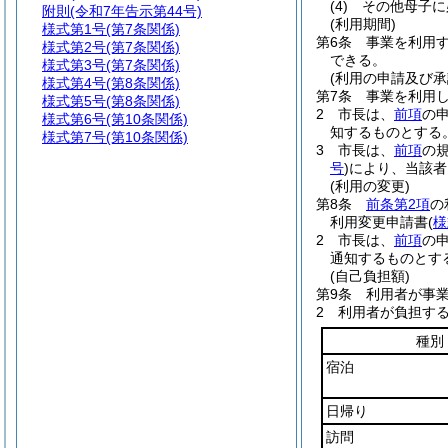
(4)
その他母子に
附則
(令和7年告示第44号)
(利用期間)
様式第1号
(第7条関係)
第6条
事業を利用
様式第2号
(第7条関係)
できる。
様式第3号
(第7条関係)
(利用の申請及び承
様式第4号
(第8条関係)
第7条
事業を利用
様式第5号
(第8条関係)
2
市長は、
前項
の
様式第6号
(第10条関係)
知するものとする
様式第7号
(第10条関係)
3
市長は、
前項
の
号
)
により、当該者
(利用の変更)
第8条
前条第2項
の
利用変更申請書
(
様
2
市長は、
前項
の
通知するものとす
(自己負担額)
第9条
利用者が事
2
利用者が負担す
種別
宿泊
日帰り
訪問