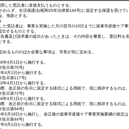
利用した受託者に直接支払うものとする。
かわらず、生活保護法
(昭和25年法律第144号)
に規定する保護を受けて
は、免除とする。
)
した受託者は、事業を実施した月の翌月の10日までに坂東市産後ケア事
提出するものとする。
報告書及び請求書の提出があったときは、その内容を審査し、委託料を
とする。
定めるもののほか必要な事項は、市長が別に定める。
0年4月1日から施行する。
年
告示第75号)
2年4月1日から施行する。
年
告示第117号)
3年4月1日から施行する。
の際、改正前の告示に規定する様式による用紙で、現に残存するものは
年
告示第72号)
4年4月1日から施行する。
の際、改正前の告示に規定する様式による用紙で、現に残存するものは
年
告示第94号)
5年5月18日から施行し、改正後の坂東市産後ケア事業実施要綱の規定は
年
告示第44号)
7年4月1日から施行する。