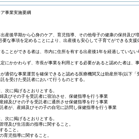
ケア事業実施要綱
、出産後早期から心身のケア、育児指導、その他母子の健康の保持及び
必要な事項を定めることにより、出産後も安心して子育てができる支援
することができる者は、市内に住所を有する出産後1年を経過していない
規定にかかわらず、市長が事業を利用とする必要があると認めた者は、
長が適切な事業運営を確保できると認める医療機関又は助産所等
(以下「
委託を受けた受託者において行うものとする。
は、次に掲げるとおりとする。
婦及びその子を受託者に宿泊させ、保健指導を行う事業
産婦及びその子を受託者に通所させ保健指導を行う事業
託者が、産婦及びその子の自宅に訪問し保健指導を行う事業
は、次に掲げるとおりとする。
管理及び生活面の指導に関すること。
すること。
の育児指導に関すること。