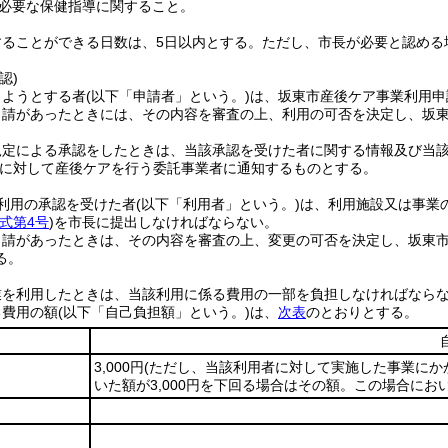
必要な保健指導に関すること。
することができる日数は、5日以内とする。
ただし、市長が必要と認める
認)
しようとする者
(以下「申請者」という。)
は、坂東市産後ケア事業利用申
申請があったときには、その内容を審査の上、利用の可否を決定し、坂
。
規定による承認をしたときは、当該承認を受けた者に関する情報及び当
に対して産後ケアを行う委託事業者に通知するものとする。
利用の承認を受けた者
(以下「利用者」という。)
は、利用施設又は事業
式第4号
)
を市長に提出しなければならない。
申請があったときは、その内容を審査の上、変更の可否を決定し、坂東
る。
業を利用したときは、当該利用に係る費用の一部を負担しなければなら
る費用の額
(以下「自己負担額」という。)
は、
次表
のとおりとする。
3,000円
(ただし、当該利用者に対して実施した事業にかか
いた額が3,000円を下回る場合はその額。この場合にお