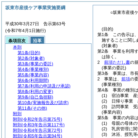
坂東市産後ケア事業実施要綱
○坂東市産後
平成30年3月27日 告示第63号
(目的)
(令和7年4月1日施行)
第1条
この告示は
施することに関し
条項目次
沿革
(対象者)
本則
第2条
事業を利用
第1条
(目的)
は除く。
第2条
(対象者)
2
前項ただし書
の
第3条
(事業の委託)
(事業の委託)
第4条
(事業種別)
第3条
事業は、市
第5条
(事業内容)
2
事業は、
前項
の
第6条
(利用期間)
(事業種別)
第7条
(利用の申請及び承認)
第4条
事業の種別
第8条
(利用の変更)
(1)
宿泊事業 産
第9条
(自己負担額)
(2)
日帰り事業 
第10条
(実施報告及び請求)
(3)
訪問事業 受
第11条
(その他)
(事業内容)
附則
第5条
事業の内容
附則
(令和2年告示第75号)
(1)
母親の母体の
附則
(令和3年告示第117号)
(2)
乳房管理に関
附則
(令和4年告示第72号)
(3)
沐浴、授乳等
附則
(令和5年告示第94号)