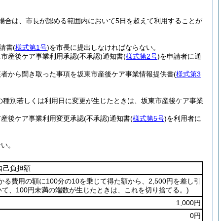
場合は、市長が認める範囲内において5日を超えて利用することが
請書
(
様式第1号
)
を市長に提出しなければならない。
東市産後ケア事業利用承認
(不承認)
通知書
(
様式第2号
)
を申請者に通
該者から聞き取った事項を坂東市産後ケア事業情報提供書
(
様式第3
の種別若しくは利用日に変更が生じたときは、坂東市産後ケア事業
市産後ケア事業利用変更承認
(不承認)
通知書
(
様式第5号
)
を利用者に
ない。
自己負担額
る費用の額に100分の10を乗じて得た額から、2,500円を差し引
いて、100円未満の端数が生じたときは、これを切り捨てる。)
1,000円
0円