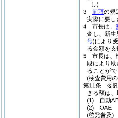
し)
3
前項
の規
実際に要し
4
市長は、
査し、新生
号
)
により
る金額を支
5
市長は、
段により助
ることがで
(検査費用の
第11条
委
きる額は、
(1)
自動A
(2)
OAE
(啓発普及)