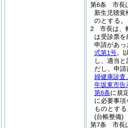
第6条
市長
新生児聴覚
のとする。
2
市長は、
は受診票を
申請があっ
式第1号
。
し、適当と
だし、申請
婦健康診査
年坂東市告
第6条
に規
に必要事項
ものとする
(台帳整備)
第7条
市長