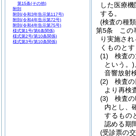
第15条
(その他)
した医療機
附則
する。
附則
(令和3年告示第117号)
附則
(令和4年告示第72号)
(検査の種
附則
(令和4年告示第75号)
第5条
この
様式第1号
(第6条関係)
様式第2号
(第10条関係)
り実施され
様式第3号
(第10条関係)
くものとす
(1)
検査の
という。)
音響放射
(2)
検査の
より再検
(3)
検査の
内とし、
するもの
認める期
(受診票の交