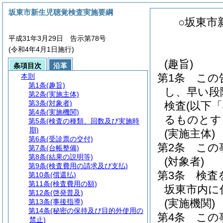
坂東市新生児聴覚検査実施要綱
○坂東市
平成31年3月29日 告示第78号
(令和4年4月1日施行)
(趣旨)
条項目次
沿革
第1条
この
本則
第1条
(趣旨)
し、早い段
第2条
(実施主体)
第3条
(対象者)
検査
(以下
第4条
(実施機関)
るものとす
第5条
(検査の種類、回数及び実施時
期)
(実施主体)
第6条
(受診票の交付)
第2条
この
第7条
(台帳整備)
第8条
(結果の説明等)
(対象者)
第9条
(検査費用の請求及び支払)
第3条
検査
第10条
(償還払)
第11条
(検査費用の額)
坂東市内に
第12条
(啓発普及)
(実施機関)
第13条
(事後指導)
第14条
(秘密の保持及び目的外使用の
第4条
この
禁止)