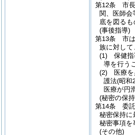
第12条
市
関、医師会
底を図るも
(事後指導)
第13条
市
族に対して
(1)
保健指
導を行う
(2)
医療を
護法
(昭和
医療が円
(秘密の保
第14条
委
秘密保持に
秘密事項を
(その他)