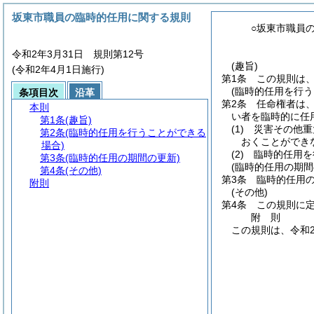
坂東市職員の臨時的任用に関する規則
○坂東市職員
令和2年3月31日 規則第12号
(趣旨)
(令和2年4月1日施行)
第1条
この規則は
(臨時的任用を行う
条項目次
沿革
第2条
任命権者は
本則
い者を臨時的に任
第1条
(趣旨)
(1)
災害その他重
第2条
(臨時的任用を行うことができる
おくことができ
場合)
(2)
臨時的任用を
第3条
(臨時的任用の期間の更新)
(臨時的任用の期間
第4条
(その他)
第3条
臨時的任用
附則
(その他)
第4条
この規則に
附
則
この規則は、令和