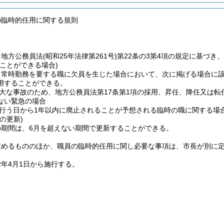
の臨時的任用に関する規則
、地方公務員法
(昭和25年法律第261号)
第22条の3第4項の規定に基づ
ことができる場合)
、常時勤務を要する職に欠員を生じた場合において、次に掲げる場合に
用することができる。
大な事故のため、地方公務員法第17条第1項の採用、昇任、降任又は
ない緊急の場合
行う日から1年以内に廃止されることが予想される臨時の職に関する場
の更新)
の期間は、6月を超えない期間で更新することができる。
定めるもののほか、職員の臨時的任用に関し必要な事項は、市長が別に
2年4月1日から施行する。