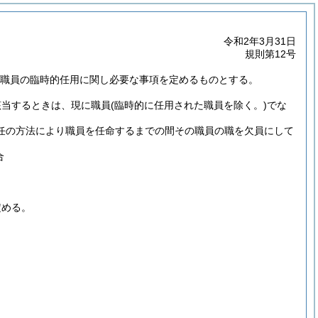
令和2年3月31日
規則第12号
き、職員の臨時的任用に関し必要な事項を定めるものとする。
該当するときは、現に職員
(臨時的に任用された職員を除く。)
でな
転任の方法により職員を任命するまでの間その職員の職を欠員にして
合
定める。