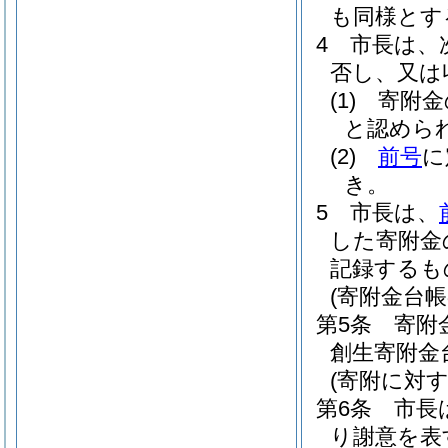
も同様とす
4
市長は、
否し、又は
(1)
寄附金
と認めら
(2)
前号
に
き。
5
市長は、
した寄附金
記録するも
(寄附金台帳
第5条
寄附
創生寄附金
(寄附に対す
第6条
市長
り謝意を表