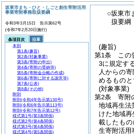
坂東市まち・ひと・しごと創生寄附活用
事業寄附事務取扱要綱
○坂東市
扱要綱
令和3年3月15日 告示第62号
(令和7年2月20日施行)
条項目次
沿革
(趣旨)
本則
第1条
(趣旨)
第1条
この
第2条
(対象事業)
第3条
(寄附の申出)
3に規定す
第4条
(寄附の受納等)
人からの寄
第5条
(寄附金台帳の作成)
第6条
(寄附に対する謝意等)
めるものと
第7条
(公表)
(対象事業)
第8条
(その他)
附則
第2条
寄附
附則
(令和4年告示第130号)
地域再生法
附則
(令和6年告示第113号)
附則
(令和7年告示第12号)
けた地域再
様式第1号
(第3条関係)
載したもの
様式第2号
(第4条関係)
様式第3号
(第4条関係)
生寄附活用
様式第4号
(第5条関係)