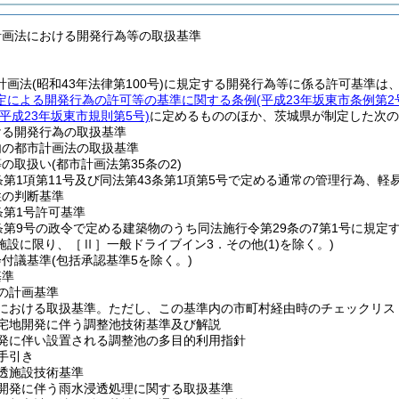
計画法における開発行為等の取扱基準
計画法
(昭和43年法律第100号)
に規定する開発行為等に係る許可基準は
定による開発行為の許可等の基準に関する条例
(平成23年坂東市条例第2
(平成23年坂東市規則第5号)
に定めるもののほか、茨城県が制定した次の
ける開発行為の取扱基準
内の都市計画法の取扱基準
等の取扱い
(都市計画法第35条の2)
条第1項第11号及び同法第43条第1項第5号で定める通常の管理行為、
性の判断基準
条第1号許可基準
4条第9号の政令で定める建築物のうち同法施行令第29条の7第1号に規
施設に限り、［Ⅱ］一般ドライブイン3．その他
(1)
を除く。)
会付議基準
(包括承認基準5を除く。)
基準
の計画基準
為における取扱基準。ただし、この基準内の市町村経由時のチェックリス
模宅地開発に伴う調整池技術基準及び解説
開発に伴い設置される調整池の多目的利用指針
手引き
浸透施設技術基準
模開発に伴う雨水浸透処理に関する取扱基準