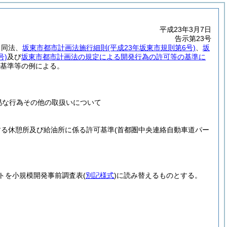
平成23年3月7日
告示第23号
、同法、
坂東市都市計画法施行細則
(平成23年坂東市規則第6号)
、
坂
号)
及び
坂東市都市計画法の規定による開発行為の許可等の基準に
基準等の例による。
軽易な行為その他の取扱いについて
定する休憩所及び給油所に係る許可基準
(首都圏中央連絡自動車道パー
トを小規模開発事前調査表
(
別記様式
)
に読み替えるものとする。