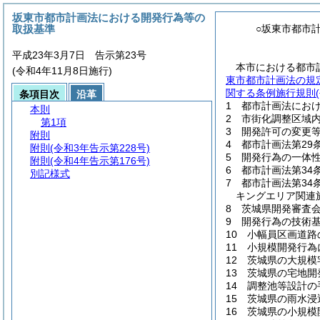
坂東市都市計画法における開発行為等の
取扱基準
○坂東市都市
平成23年3月7日 告示第23号
本市における都市
(令和4年11月8日施行)
東市都市計画法の規
関する条例施行規則
条項目次
沿革
1 都市計画法にお
本則
2 市街化調整区域
第1項
3 開発許可の変更
附則
4 都市計画法第29
附則
(令和3年告示第228号)
5 開発行為の一体
附則
(令和4年告示第176号)
6 都市計画法第34
別記様式
7 都市計画法第3
キングエリア関連
8 茨城県開発審査
9 開発行為の技術
10 小幅員区画道路
11 小規模開発行
12 茨城県の大規
13 茨城県の宅地
14 調整池等設計の
15 茨城県の雨水
16 茨城県の小規