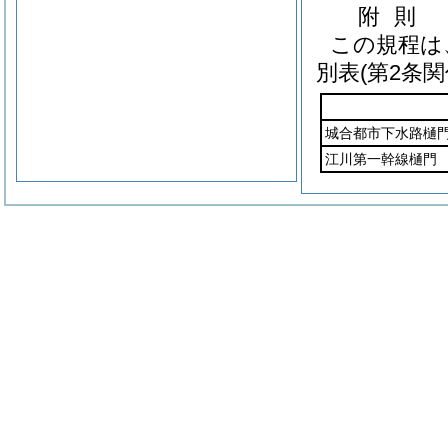
附
則
この規程は
別表
(第2条関
城合都市下水路樋
江川第一幹線樋門