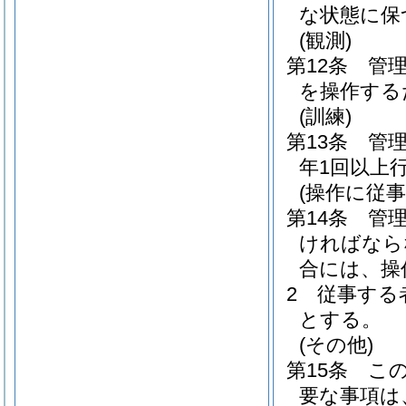
な状態に保
(観測)
第12条
管
を操作する
(訓練)
第13条
管
年1回以上
(操作に従
第14条
管
ければなら
合には、操
2
従事する
とする。
(その他)
第15条
こ
要な事項は