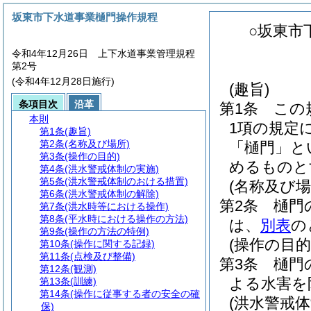
坂東市下水道事業樋門操作規程
○坂東市
令和4年12月26日 上下水道事業管理規程
第2号
(令和4年12月28日施行)
(趣旨)
条項目次
沿革
第1条
この
本則
1項の規定
第1条
(趣旨)
第2条
(名称及び場所)
「樋門」と
第3条
(操作の目的)
めるものと
第4条
(洪水警戒体制の実施)
第5条
(洪水警戒体制のおける措置)
(名称及び場
第6条
(洪水警戒体制の解除)
第2条
樋門
第7条
(洪水時等における操作)
第8条
(平水時における操作の方法)
は、
別表
の
第9条
(操作の方法の特例)
(操作の目的
第10条
(操作に関する記録)
第11条
(点検及び整備)
第3条
樋門
第12条
(観測)
よる水害を
第13条
(訓練)
第14条
(操作に従事する者の安全の確
(洪水警戒体
保)