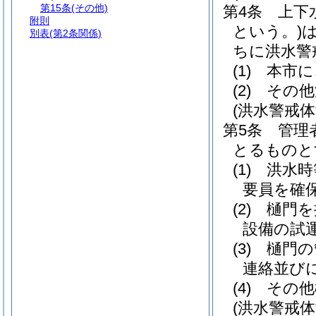
第15条
(その他)
第4条
上下
附則
という。)
別表
(第2条関係)
ちに洪水警
(1)
本市に
(2)
その他
(洪水警戒
第5条
管理
とるものと
(1)
洪水時
要員を確
(2)
樋門を
設備の試
(3)
樋門の
連絡並び
(4)
その他
(洪水警戒体