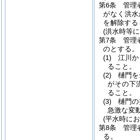
第6条
管理
がなく洪水
を解除する
(洪水時等
第7条
管理
のとする。
(1)
江川か
ること。
(2)
樋門を
がその下
ること。
(3)
樋門の
急激な変
(平水時に
第8条
管理
る。