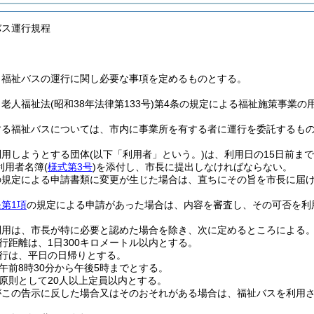
バス運行規程
、福祉バスの運行に関し必要な事項を定めるものとする。
、老人福祉法
(昭和38年法律第133号)
第4条の規定による福祉施策事業の
する福祉バスについては、市内に事業所を有する者に運行を委託するも
利用しようとする団体
(以下「利用者」という。)
は、利用日の15日前ま
利用者名簿
(
様式第3号
)
を添付し、市長に提出しなければならない。
の規定による申請書類に変更が生じた場合は、直ちにその旨を市長に届
第1項
の規定による申請があった場合は、内容を審査し、その可否を利
利用は、市長が特に必要と認めた場合を除き、次に定めるところによる
行距離は、1日300キロメートル以内とする。
行は、平日の日帰りとする。
午前8時30分から午後5時までとする。
原則として20人以上定員以内とする。
がこの告示に反した場合又はそのおそれがある場合は、福祉バスを利用