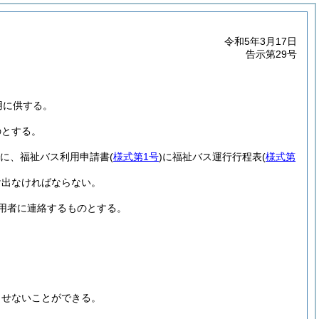
令和5年3月17日
告示第29号
用に供する。
のとする。
でに、福祉バス利用申請書
(
様式第1号
)
に福祉バス運行行程表
(
様式第
け出なければならない。
用者に連絡するものとする。
。
させないことができる。