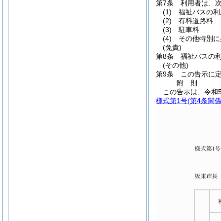
第7条
利用者は、
(1)
福祉バスの利用
(2)
有料道路料
(3)
駐車料
(4)
その他特別に
(免責)
第8条
福祉バスの
(その他)
第9条
この告示に
附
則
この告示は、令和
様式第1号
(第4条関係