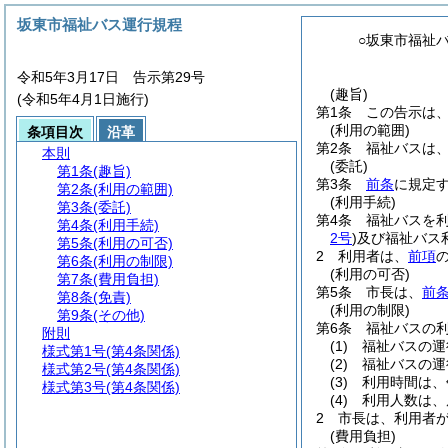
坂東市福祉バス運行規程
○坂東市福祉
令和5年3月17日 告示第29号
(趣旨)
(令和5年4月1日施行)
第1条
この告示は
(利用の範囲)
条項目次
沿革
第2条
福祉バスは
本則
(委託)
第1条
(趣旨)
第3条
前条
に規定
第2条
(利用の範囲)
(利用手続)
第3条
(委託)
第4条
福祉バスを
第4条
(利用手続)
2号
)
及び福祉バス
第5条
(利用の可否)
2
利用者は、
前項
第6条
(利用の制限)
(利用の可否)
第7条
(費用負担)
第5条
市長は、
前条
第8条
(免責)
(利用の制限)
第9条
(その他)
第6条
福祉バスの
附則
(1)
福祉バスの運
様式第1号
(第4条関係)
(2)
福祉バスの運
様式第2号
(第4条関係)
(3)
利用時間は、
様式第3号
(第4条関係)
(4)
利用人数は、
2
市長は、利用者
(費用負担)