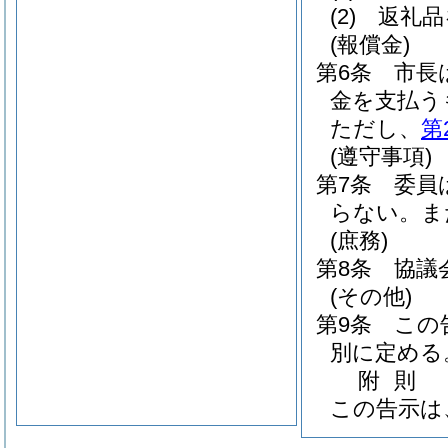
(2)
返礼品
(報償金)
第6条
市長
金を支払う
ただし、
第
(遵守事項)
第7条
委員
らない。
ま
(庶務)
第8条
協議
(その他)
第9条
この
別に定める
附
則
この告示は