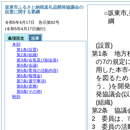
坂東市ふるさと納税返礼品開発協議会の
設置に関する要綱
○坂東市
綱
令和5年4月17日 告示第82号
(令和5年4月17日施行)
条項目次
沿革
(設置)
本則
第1条
(設置)
第1条
地方
第2条
(組織)
第3条
(会長及び副会長)
の7の規定
第4条
(会議)
用した本市
第5条
(委員の活動内容)
第6条
(報償金)
を図るため
第7条
(遵守事項)
う。)
を開
第8条
(庶務)
第9条
(その他)
発協議会
(
附則
(組織)
第2条
協議
2
委員は、
3
委員の活