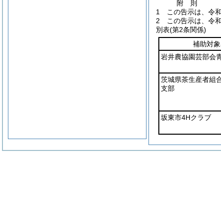
附
則
1
この告示は、令和
2
この告示は、令和
別表
(第2条関係)
補助対象
岩井農協園芸部会
茨城県茶生産者組
支部
坂東市4Hクラブ