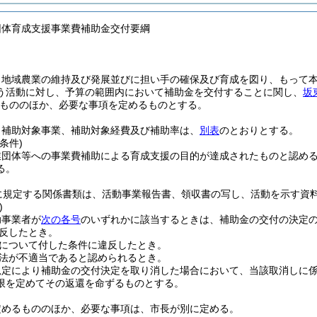
団体育成支援事業費補助金交付要綱
、地域農業の維持及び発展並びに担い手の確保及び育成を図り、もって
う活動に対し、予算の範囲内において補助金を交付することに関し、
坂
もののほか、必要な事項を定めるものとする。
、補助対象事業、補助対象経費及び補助率は、
別表
のとおりとする。
条件)
業団体等への事業費補助による育成支援の目的が達成されたものと認め
る。
に規定する関係書類は、活動事業報告書、領収書の写し、活動を示す資
)
助事業者が
次の各号
のいずれかに該当するときは、補助金の交付の決定
反したとき。
について付した条件に違反したとき。
法が不適当であると認められるとき。
規定により補助金の交付決定を取り消した場合において、当該取消しに
限を定めてその返還を命ずるものとする。
定めるもののほか、必要な事項は、市長が別に定める。