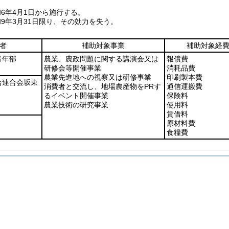
6年4月1日から施行する。
9年3月31日限り、その効力を失う。
者
補助対象事業
補助対象経
青年部
農業、農政問題に関する講演会又は
報償費
研修会等開催事業
消耗品費
農業先進地への視察又は研修事業
印刷製本費
合連合会坂東
消費者と交流し、地場農産物をPRす
通信運搬費
るイベント開催事業
保険料
農業技術の研究事業
使用料
賃借料
原材料費
食糧費