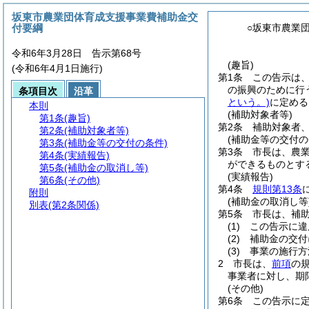
坂東市農業団体育成支援事業費補助金交
付要綱
○坂東市農業
令和6年3月28日 告示第68号
(趣旨)
(令和6年4月1日施行)
第1条
この告示は
の振興のために行
条項目次
沿革
という。)
に定める
本則
(補助対象者等)
第1条
(趣旨)
第2条
補助対象者
第2条
(補助対象者等)
(補助金等の交付の
第3条
(補助金等の交付の条件)
第3条
市長は、農
第4条
(実績報告)
ができるものとす
第5条
(補助金の取消し等)
(実績報告)
第6条
(その他)
第4条
規則第13条
附則
(補助金の取消し等
別表
(第2条関係)
第5条
市長は、補
(1)
この告示に違
(2)
補助金の交付
(3)
事業の施行方
2
市長は、
前項
の
事業者に対し、期
(その他)
第6条
この告示に