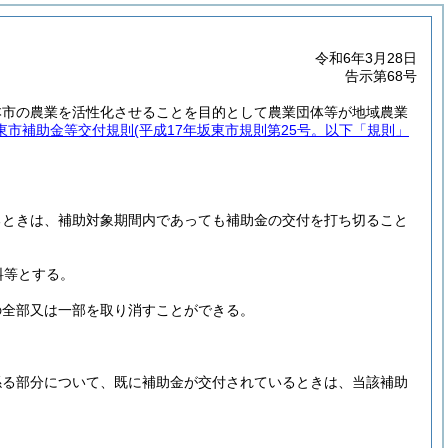
令和6年3月28日
告示第68号
本市の農業を活性化させることを目的として農業団体等が地域農業
東市補助金等交付規則
(平成17年坂東市規則第25号。以下「規則」
るときは、補助対象期間内であっても補助金の交付を打ち切ること
料等とする。
の全部又は一部を取り消すことができる。
係る部分について、既に補助金が交付されているときは、当該補助